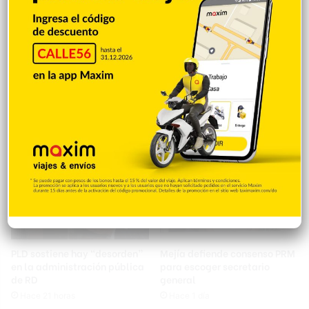
Francisco Javier García
PRM irá a asamblea con
favorece debates entre
plancha unitaria y tensiones
aspirantes presidenciales:
internas
“Las elecciones se ganan en
Hace 21 horas
el cerebro y en el corazón”
Hace 21 horas
PLD sostiene hay “desorden”
Mejía defiende consenso PRM
en la administración pública
para escoger secretario
de RD
general
Hace 21 horas
Hace 1 día