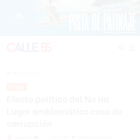
Buscar
M
Inicio
/
Política
Política
Efecto político del No Ha
Lugar emblemático caso de
corrupción
Send
Redacción
1 junio 2026
4 minutos de lectura