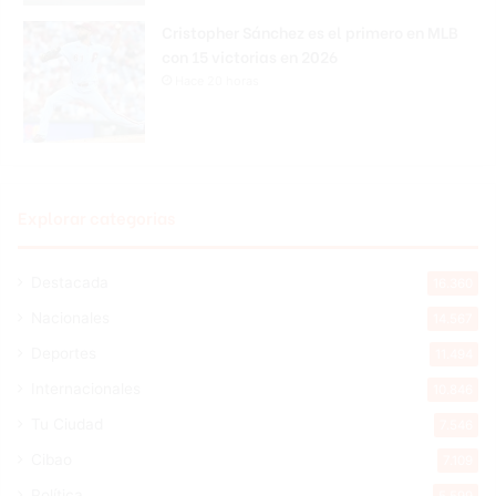
Cristopher Sánchez es el primero en MLB
con 15 victorias en 2026
Hace 20 horas
Explorar categorias
Destacada
16.360
Nacionales
14.567
Deportes
11.494
Internacionales
10.846
Tu Ciudad
7.546
Cibao
7.109
Política
5.599