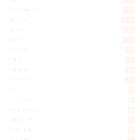
Entretenimiento
5.513
New York
2.649
Opinión
1.877
Videos
1.871
Economía
926
Salud
503
Saludable
367
Mi Espacio
280
Encuestas
97
Tecnologia
65
Desde la matica
60
Policiales 56
55
Curiosidades
15
Gente056
4