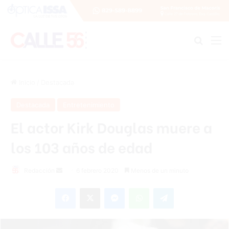
Buscar
M
Inicio
/
Destacada
Destacada
Entretenimiento
El actor Kirk Douglas muere a
los 103 años de edad
Redacción
S
6 febrero 2020
Menos de un minuto
e
Facebook
X
Messenger
WhatsApp
Telegram
n
d
a