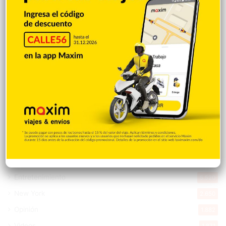
Explorar categorias
Destacada
16.373
Nacionales
14.579
Deportes
11.506
Internacionales
10.860
Tu Ciudad
7.554
Cibao
7.117
Política
5.606
Entretenimiento
5.520
New York
2.650
Opinión
1.882
Videos
1.871