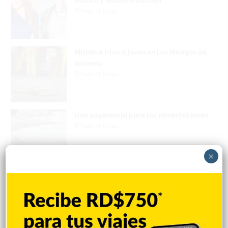
Hace 12 horas
Matan a tiros a joven en Los Mangos de
Salcedo
Hace 12 horas
Una sugerencia para los pimentelenses
Hace 16 horas
×
Sandy Alcántara lanza 7.0 entradas en
blanco y triunfa
Hace 17 horas