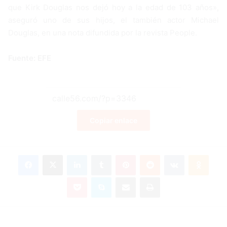
que Kirk Douglas nos dejó hoy a la edad de 103 años»,
aseguró uno de sus hijos, el también actor Michael
Douglas, en una nota difundida por la revista People.
Fuente: EFE
Copiar enlace
Facebook
X
LinkedIn
Tumblr
Pinterest
Reddit
VKontakte
Odnoklassniki
Pocket
Skype
Compartir por correo electrónico
Imprimir