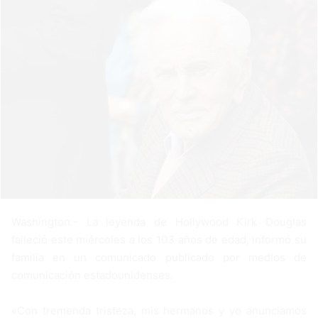
n
e
m
a
i
l
Washington.- La leyenda de Hollywood Kirk Douglas
falleció este miércoles a los 103 años de edad, informó su
familia en un comunicado publicado por medios de
comunicación estadounidenses.
«Con tremenda tristeza, mis hermanos y yo anunciamos