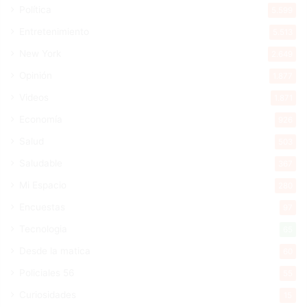
Política
5.599
Entretenimiento
5.513
New York
2.649
Opinión
1.877
Videos
1.871
Economía
926
Salud
503
Saludable
367
Mi Espacio
280
Encuestas
97
Tecnologia
65
Desde la matica
60
Policiales 56
55
Curiosidades
15