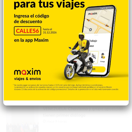
ocupa escopeta, municiones y
motocicleta con chasis alterado
Hace 8 horas
Incautan 41 paquetes de marihuana
enviados desde EE. UU. con destino a SFM
Hace 9 horas
Amplían puentes de la Circunvalación
Machacho González tras incorporar dos
carriles al diseño
Hace 9 horas
VENEZUELA: Chavismo y grupo oposición
tienen primer diálogo
Hace 9 horas