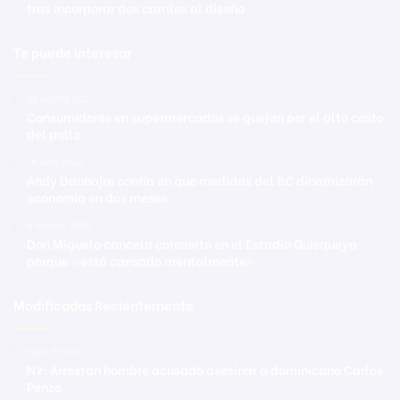
tras incorporar dos carriles al diseño
Te puede interesar
22 agosto 2021
Consumidores en supermercados se quejan por el alto costo
del pollo
18 junio 2023
Andy Dauhajre confía en que medidas del BC dinamizarán
economía en dos meses
5 febrero 2025
Don Miguelo cancela concierto en el Estadio Quisqueya
porque «está cansado mentalmente»
Modificadas Recientemente
Hace 9 horas
NY: Arrestan hombre acusado asesinar a dominicano Carlos
Penzo