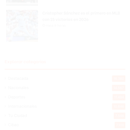
Cristopher Sánchez es el primero en MLB
con 15 victorias en 2026
Hace 9 horas
Explorar categorias
Destacada
16.360
Nacionales
14.567
Deportes
11.494
Internacionales
10.846
Tu Ciudad
7.546
Cibao
7.109