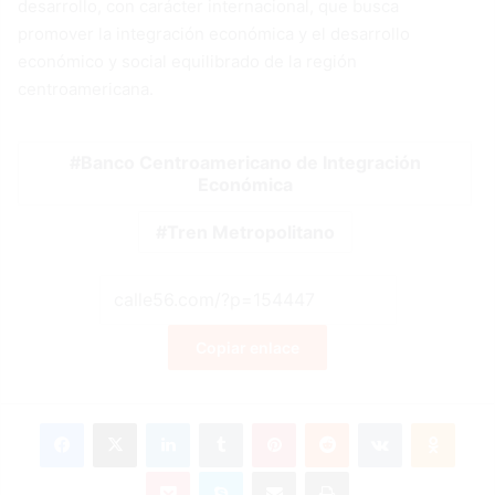
desarrollo, con carácter internacional, que busca
promover la integración económica y el desarrollo
económico y social equilibrado de la región
centroamericana.
Banco Centroamericano de Integración
Económica
Tren Metropolitano
Copiar enlace
Facebook
X
LinkedIn
Tumblr
Pinterest
Reddit
VKontakte
Odnok
Pocket
Skype
Compartir por correo electrónico
Imprimir