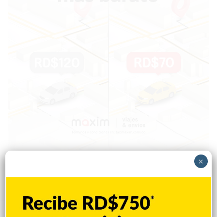
×
Popular
Reciente
Comentarios
Policía Nacional ejecuta allanamientos;