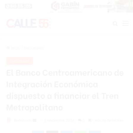
Buscar
M
Inicio
/
Nacionales
Nacionales
El Banco Centroamericano de
Integración Económica
dispuesto a financiar el Tren
Metropolitano
Send
Redacción
9 noviembre 2024
0
1 minuto de lectura
an
Facebook
X
Messenger
WhatsApp
Telegram