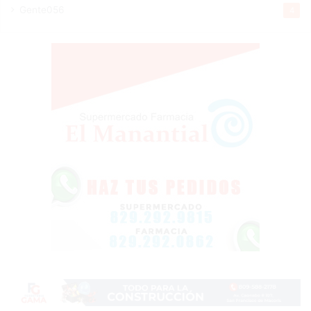
Gente056
4