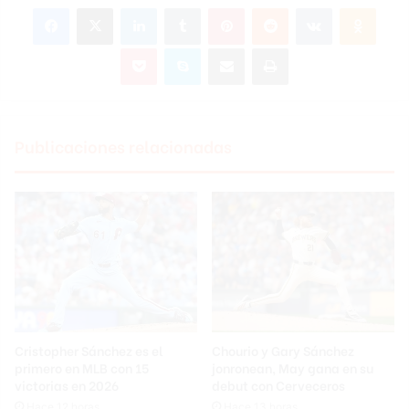
Facebook
X
LinkedIn
Tumblr
Pinterest
Reddit
VKontakte
Odnok
Pocket
Skype
Compartir por correo electrónico
Imprimir
Publicaciones relacionadas
Cristopher Sánchez es el
Chourio y Gary Sánchez
primero en MLB con 15
jonronean, May gana en su
victorias en 2026
debut con Cerveceros
Hace 12 horas
Hace 13 horas