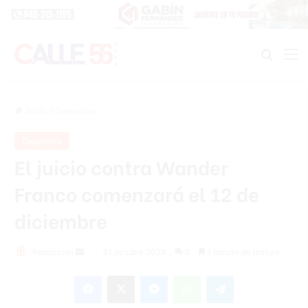
Buscar
M
Inicio
/
Deportes
Deportes
El juicio contra Wander
Franco comenzará el 12 de
diciembre
Send
Redacción
31 octubre 2024
0
1 minuto de lectura
an
Facebook
X
Messenger
WhatsApp
Telegram
email