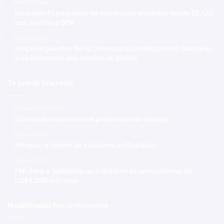
Hace 12 horas
Incautan 41 paquetes de marihuana enviados desde EE. UU.
con destino a SFM
Hace 12 horas
Amplían puentes de la Circunvalación Machacho González
tras incorporar dos carriles al diseño
Te puede interesar
24 septiembre 2020
Lluvias destapan serios problemas de drenaje
11 mayo 2021
Atrapan a ladrón de celulares en Dajabón
28 julio 2020
FMI dará a Sudáfrica un préstamo sin precedentes de
US$4,200 millones
Modificadas Recientemente