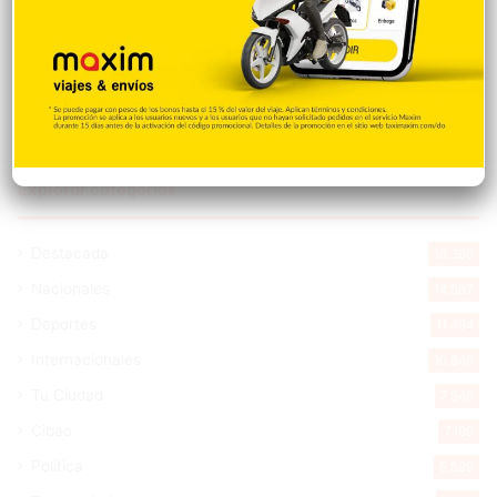
Cristopher Sánchez es el primero en MLB
con 15 victorias en 2026
Hace 12 horas
Explorar categorias
Destacada
16.360
Nacionales
14.567
Deportes
11.494
Internacionales
10.846
Tu Ciudad
7.546
Cibao
7.109
Política
5.599