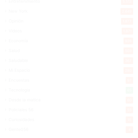
Entretenimiento
5.513
New York
2.649
Opinión
1.877
Videos
1.871
Economía
926
Salud
503
Saludable
367
Mi Espacio
280
Encuestas
97
Tecnologia
65
Desde la matica
60
Policiales 56
55
Curiosidades
15
Gente056
4