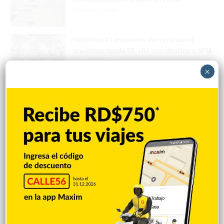
Hace 12 horas
Incautan 41 paquetes de marihuana
enviados desde EE. UU. con destino a SFM
Hace 12 horas
×
Amplían puentes de la Circunvalación
Machacho González tras incorporar dos
carriles al diseño
Hace 12 horas
VENEZUELA: Chavismo y grupo oposición
tienen primer diálogo
Hace 12 horas