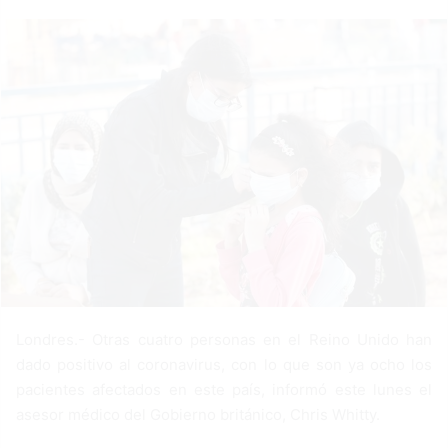
a
n
e
m
a
i
l
Londres.- Otras cuatro personas en el Reino Unido han
dado positivo al coronavirus, con lo que son ya ocho los
pacientes afectados en este país, informó este lunes el
asesor médico del Gobierno británico, Chris Whitty.