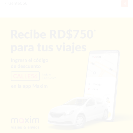
Gente056
4