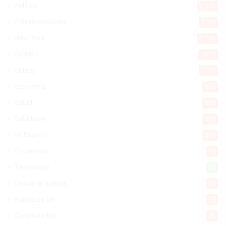
Política
5.596
Entretenimiento
5.511
New York
2.648
Opinión
1.877
Videos
1.871
Economía
925
Salud
502
Saludable
367
Mi Espacio
280
Encuestas
97
Tecnologia
65
Desde la matica
60
Policiales 56
55
Curiosidades
15