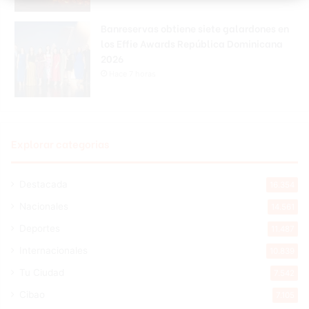
Banreservas obtiene siete galardones en
los Effie Awards República Dominicana
2026
Hace 7 horas
Explorar categorias
Destacada
16.354
Nacionales
14.561
Deportes
11.487
Internacionales
10.839
Tu Ciudad
7.542
Cibao
7.105