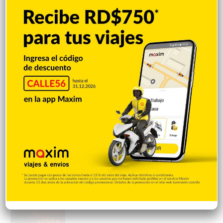
escoger secretario general
Hace 7 horas
Padres denuncian alza precios de útiles
escolares en la RD
Hace 7 horas
Irán condiciona reapertura de Ormuz al fin
de amenazas EEUU
Hace 7 horas
Donald Trump culpa a Canadá de los
incendios forestales
Hace 7 horas