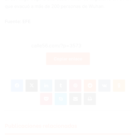
que evacuó a más de 200 personas de Wuhan.
Fuente: EFE
Copiar enlace
Facebook
X
LinkedIn
Tumblr
Pinterest
Reddit
VKontakte
Odnoklassniki
Pocket
Skype
Compartir por correo electrónico
Imprimir
Publicaciones relacionadas