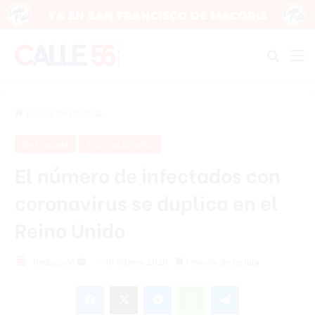
Buscar
M
Inicio
/
Destacada
Destacada
Internacionales
El número de infectados con
coronavirus se duplica en el
Reino Unido
Redacción
S
10 febrero 2020
1 minuto de lectura
e
Facebook
X
Messenger
WhatsApp
Telegram
n
d