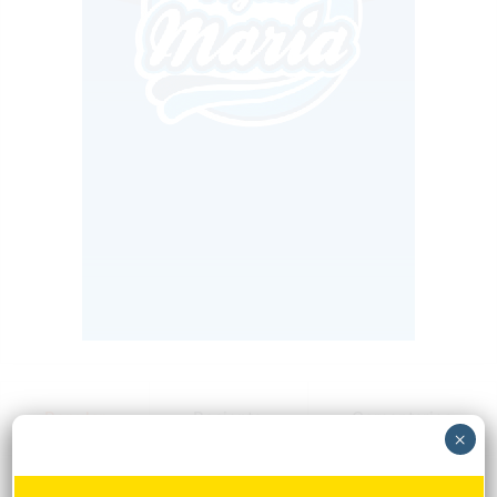
Popular
Reciente
Comentarios
×
Mejía defiende consenso PRM para