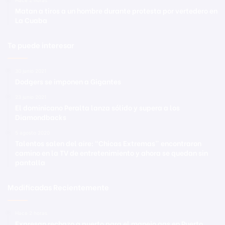
Hace 2 horas
Matan a tiros a un hombre durante protesta por vertedero en
La Cuaba
Te puede interesar
30 junio 2021
Dodgers se imponen a Gigantes
23 junio 2021
El dominicano Peralta lanza sólido y supera a los
Diamondbacks
5 agosto 2020
Talentos salen del aire: “Chicas Extremas” encontraron
camino en la TV de entretenimiento y ahora se quedan sin
pantalla
Modificadas Recientemente
Hace 2 horas
Expresan rechazo a puerto para el manejo gas en Puerto