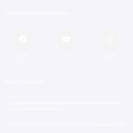
Síguenos en las redes sociales
2.200
820
1.300
Seguidores
Suscriptores
Seguidores
Recien Publicadas
Hace 2 horas
¿Cuáles deportes no dieron ninguna medalla a RD en los
Juegos Centroamericanos?
Hace 2 horas
Inician socialización sobre demolición en Hospedaje Yaque