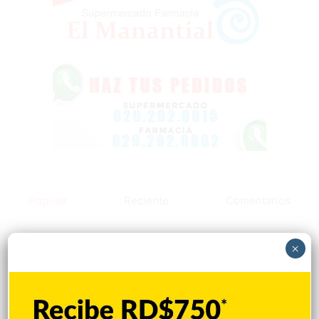
Popular
Reciente
Comentarios
¿Cuáles deportes no dieron ninguna
×
medalla a RD en los Juegos
Centroamericanos?
Hace 2 horas