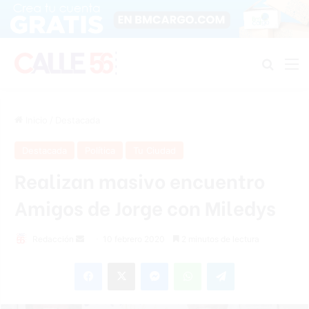
Buscar
M
Inicio
/
Destacada
Destacada
Política
Tu Ciudad
Realizan masivo encuentro
Amigos de Jorge con Miledys
Redacción
S
10 febrero 2020
2 minutos de lectura
e
Facebook
X
Messenger
WhatsApp
Telegram
n
d
a