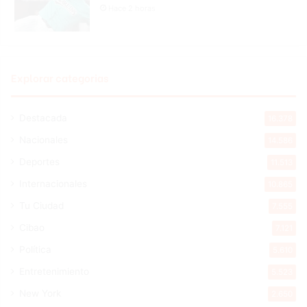
Hace 2 horas
Explorar categorias
Destacada
16.378
Nacionales
14.586
Deportes
11.513
Internacionales
10.865
Tu Ciudad
7.555
Cibao
7.121
Política
5.610
Entretenimiento
5.523
New York
2.650