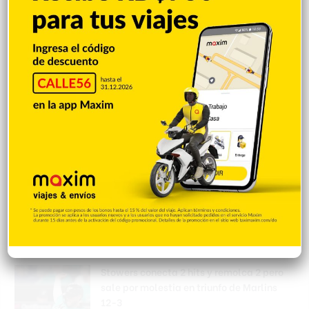
Inician socialización sobre demolición en
Hospedaje Yaque
Hace 2 horas
Matan a tiros a un hombre durante
protesta por vertedero en La Cuaba
Hace 2 horas
Encuentran mujer muerta en las aguas de
Playa Los Blancos, Barahona
Hace 2 horas
Stowers conecta 2 hits y remolca 2 pero
sale por molestia en triunfo de Marlins
12-3