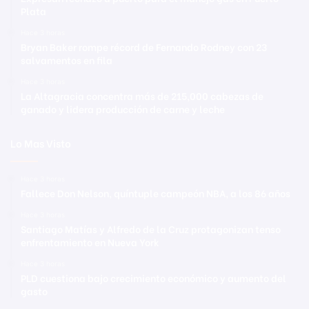
Plata
Hace 3 horas
Bryan Baker rompe récord de Fernando Rodney con 23
salvamentos en fila
Hace 3 horas
La Altagracia concentra más de 215,000 cabezas de
ganado y lidera producción de carne y leche
Lo Mas Visto
Hace 3 horas
Fallece Don Nelson, quíntuple campeón NBA, a los 86 años
Hace 3 horas
Santiago Matías y Alfredo de la Cruz protagonizan tenso
enfrentamiento en Nueva York
Hace 3 horas
PLD cuestiona bajo crecimiento económico y aumento del
gasto