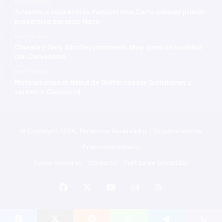
Hace 23 horas
Arrestan a Jean Andrés Pumarol tras Corte ordenar prisión
preventiva por caso Naco
Hace 23 horas
Chourio y Gary Sánchez jonronean, May gana en su debut
con Cerveceros
Hace 23 horas
Mets arruinan el debut de Griffin con los Guardianes y
vencen a Cleveland
© Copyright 2026, Derechos Reservados | Orgullosamente
Francomacorisano
Sobre nosotros
Contacto
Política de privacidad
Facebook
X
YouTube
Instagram
RSS