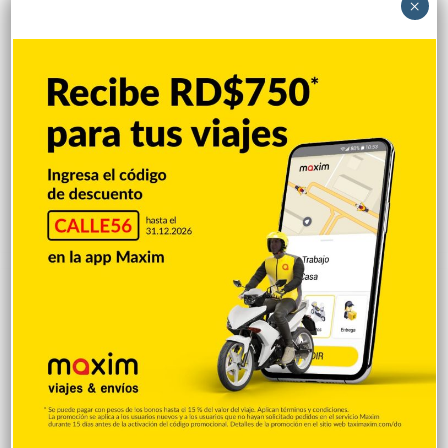
×
Hace 4 días
EE.UU. impondría programa
Juegos, coloridos y
de salud a RD
cocorícamo
Hace 5 días
Hace 6 días