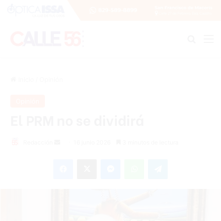
Buscar
M
Inicio
/
Opinión
Opinión
El PRM no se dividirá
Send
Redacción
16 junio 2026
3 minutos de lectura
an
Facebook
X
Messenger
WhatsApp
Telegram
email