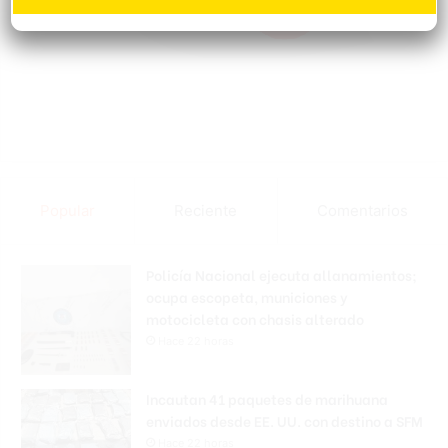
Popular
Reciente
Comentarios
Policía Nacional ejecuta allanamientos;
ocupa escopeta, municiones y
motocicleta con chasis alterado
Hace 22 horas
Incautan 41 paquetes de marihuana
enviados desde EE. UU. con destino a SFM
Hace 22 horas