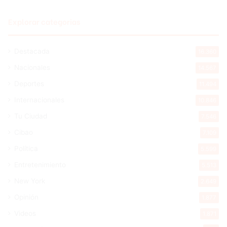
Explorar categorias
Destacada
16.360
Nacionales
14.567
Deportes
11.494
Internacionales
10.846
Tu Ciudad
7.546
Cibao
7.109
Política
5.599
Entretenimiento
5.513
New York
2.649
Opinión
1.877
Videos
1.871