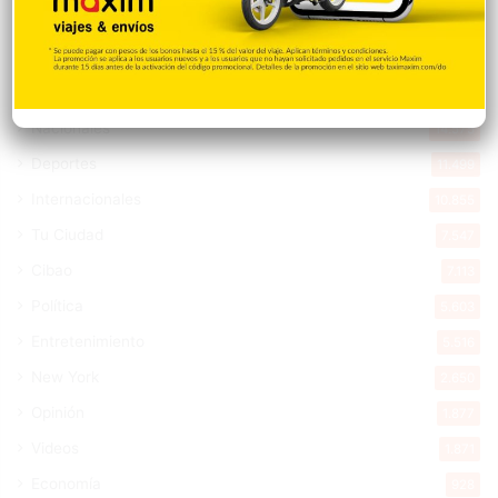
Explorar categorias
Destacada
16.366
Nacionales
14.575
Deportes
11.499
Internacionales
10.855
Tu Ciudad
7.547
Cibao
7.113
Política
5.603
Entretenimiento
5.516
New York
2.650
Opinión
1.877
Videos
1.871
Economía
928