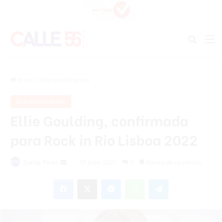
Buscar
M
Inicio
/
Entretenimiento
Entretenimiento
Ellie Goulding, confirmada
para Rock in Rio Lisboa 2022
Send
Sandy Perez
17 junio 2021
0
Menos de un minuto
an
Facebook
X
Messenger
WhatsApp
Telegram
email