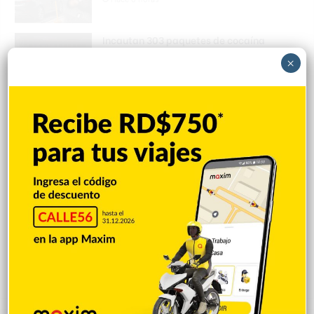
Incautan 303 paquetes de cocaína
ocultas en el piso de contenedor en Puerto
×
Caucedo
Hace 8 horas
Condenan dominicano a 14 años de
prisión por narcotráfico en Nueva York
Hace 8 horas
Galilea Montijo sobre críticas a su rostro:
«Me están tratando como si tuviera una
parálisis»
Hace 8 horas