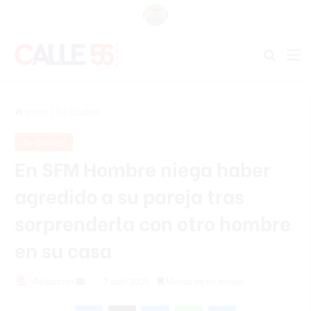
Buscar
M
Inicio
/
Tu Ciudad
Tu Ciudad
En SFM Hombre niega haber
agredido a su pareja tras
sorprenderla con otro hombre
en su casa
Send
Redacción
7 abril 2025
Menos de un minuto
an
Facebook
X
Messenger
WhatsApp
Telegram