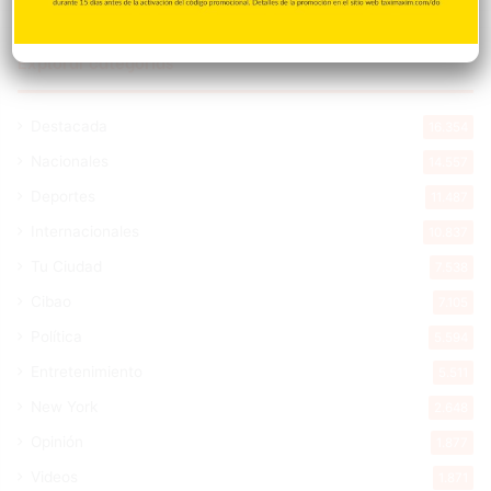
Explorar categorias
Destacada
16.354
Nacionales
14.557
Deportes
11.487
Internacionales
10.837
Tu Ciudad
7.538
Cibao
7.105
Política
5.594
Entretenimiento
5.511
New York
2.648
Opinión
1.877
Videos
1.871