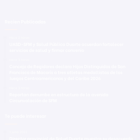
Recien Publicadas
Hace 2 horas
UASD-SFM y Salud Pública Duarte acuerdan fortalecer
servicios de salud y firmar convenio
Hace 3 horas
Concejo de Regidores declara Hijos Distinguidos de San
Francisco de Macorís a tres atletas medallistas de los
Juegos Centroamericanos y del Caribe 2026
Hace 3 horas
Reportan derrumbe en estructura de la avenida
Circunvalación de SFM
Te puede interesar
1 junio 2022
Director provincial de Salud Duarte muestra su desacuerdo