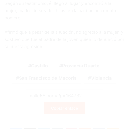
Según su testimonio, él llegó al lugar y encontró a la
mujer, madre de sus dos hijas, en la habitación con otro
hombre.
Afirmó que a pesar de la situación, no agredió a la mujer, y
sostuvo que fue el padre de la joven quien lo denunció por
supuesta agresión.
Castillo
Provincia Duarte
San Francisco de Macorís
Violencia
Copiar enlace
Facebook
X
LinkedIn
Tumblr
Pinterest
Reddit
VKontakte
Odnok