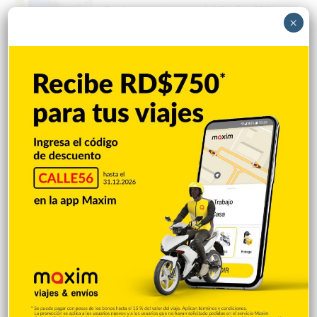
Centroamericanos y del Caribe 2026
×
Hace 3 horas
Reportan derrumbe en estructura de la
avenida Circunvalación de SFM
Hace 3 horas
Alcalde Alex Díaz Paulino gestiona
entrega de solar para el medallista
Jhonnathan Elysse Martínez, quien
construirá una vivienda para su madre
Hace 3 horas
Presidente de la Asociación de
Comerciantes de San Francisco de
Macoris anuncia la celebración de la 30.ª
edición de Expo Mayorista 2026,el mayor
evento comercial del año
Hace 3 horas