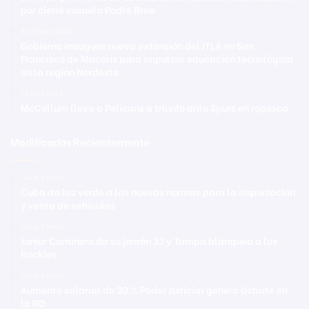
por cierre escuela Padre Brea
4 octubre 2025
Gobierno inaugura nueva extensión del ITLA en San
Francisco de Macorís para impulsar educación tecnológica
en la región Nordeste
14 abril 2022
McCollum lleva a Pelicans a triunfo ante Spurs en repesca
Modificadas Recientemente
Hace 4 horas
Cuba da luz verde a las nuevas normas para la importación
y venta de vehículos
Hace 4 horas
Junior Caminero da su jonrón 33 y Tampa blanquea a los
Rockies
Hace 4 horas
Aumento salarial de 30 % Poder Judicial genera debate en
la RD