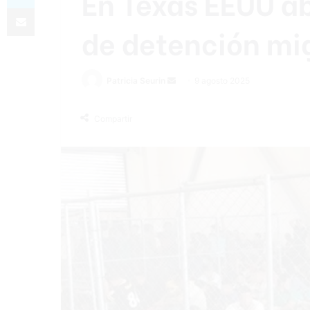
En Texas EEUU ab
Compartir por correo electrónico
de detención mi
Send
Patricia Seurin
9 agosto 2025
an
email
Compartir