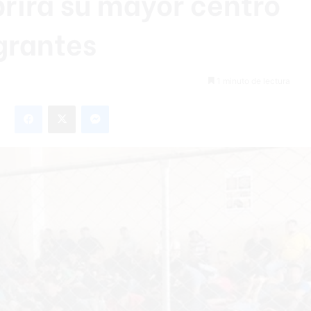
rirá su mayor centro
grantes
1 minuto de lectura
Facebook
X
Messenger