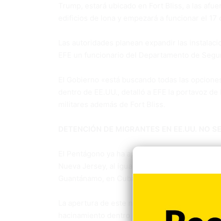
Trump, estará ubicado en Fort Bliss, a las afu
edificios de lona y empezará a funcionar el 17 
Las autoridades planean expandir las instalac
EFE un funcionario del Departamento de Segur
El Gobierno «está buscando todas las opciones
dentro de EE.UU., detalló a EFE la portavoz d
militares además de Fort Bliss.
DETENCIÓN DE MIGRANTES EN EE.UU. NO SE
El Pentágono ya ha aprobado el uso de Camp A
Nueva Jersey, al igual que ha continuado el p
Guantánamo, en Cuba.
La apertura de este nuevo centro llega en me
hacinamiento dentro de los centros de detenci