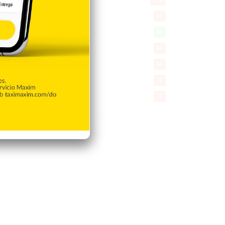
280
Encuestas
97
Tecnologia
65
Desde la matica
60
Policiales 56
55
Curiosidades
15
Gente056
4