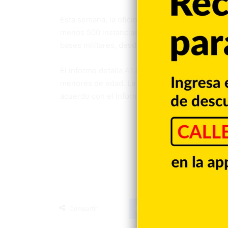
Esta semana, la oficina del senador demócrata
menos 500 instancias de abusos contra indivi
bases militares, desde que Trump llegó al pod
El informe detalla 41 denuncias de abuso físic
menores de edad. La mayoría de estos sucesos
acuerdo con el informe.
Estados Unidos
Facebook
X
LinkedIn
T
Compartir