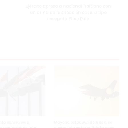
Ejército apresa a nacional haitiano con
fabricación
casera
un arma de fabricación casera tipo
tipo
escopeta Elías Piña
escopeta
Elías
Piña
nta sanciones a
Mayoría estadounidenses dice
y empresas de Irán
guerra Irán no ha valido la pena