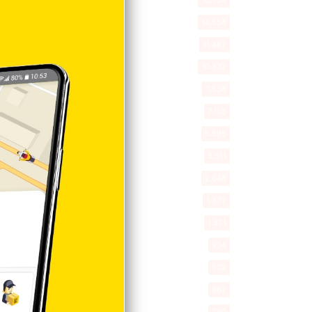
16.354
Nacionales
14.558
Deportes
11.487
Internacionales
10.837
Tu Ciudad
7.538
Cibao
7.105
Política
5.595
Entretenimiento
5.511
New York
2.648
Opinión
1.877
Videos
1.871
Economía
924
Salud
502
Saludable
367
Mi Espacio