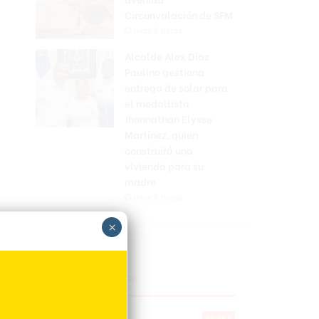
Circunvalación de SFM
Hace 6 horas
Alcalde Alex Díaz
Paulino gestiona
entrega de solar para
el medallista
Jhonnathan Elysse
Martínez, quien
construirá una
vivienda para su
madre
Hace 6 horas
×
Explorar categorias
Destacada