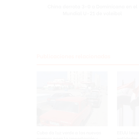
China derrota 3-0 a Dominicana en el
U-
21
Mundial U-21 de voleibol
de
voleibol
Publicaciones relacionadas
Cuba da luz verde a las nuevas
EEUU leva
normas para la importación y
entidades 