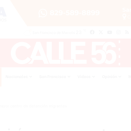
℃
Facebook
X
YouTube
Inst
23
San Francisco de Macoris
Nacionales
San Francisco
Videos
Opinión
M
mayor centro de detención migrantes