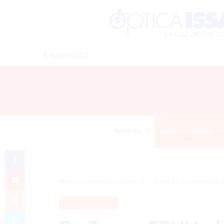
6 agosto 2026
Noticias
Internacionales
Tumblr
Pinterest
Inicio
/
Internacionales
/
En Texas EEUU abrirá su 
Odnoklassniki
Internacionales
Skype