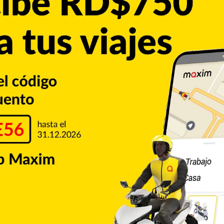
 Jon Osoff publicó un informe donde se denuncian al
duos que han estado bajo custodia de DHS, incluyendo en
er el pasado 20 de enero.
o y sexual, 14 de maltrato a mujeres embarazadas y 18 a
 tuvieron lugar en
centros de detención
en Texas, de
Migrantes
Texas
Copiar enlace
umblr
Pinterest
Reddit
VKontakte
Odnoklassniki
Pocket
Skype
Compartir por correo electrónico
Imprimir