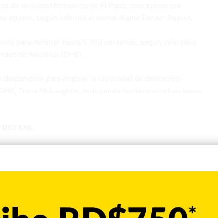
eras de la ciudad fronteriza de El Paso, compuesto por
de agosto, según informó el portal digital Border Report.
iones para detener hasta 5.000 personas, según informó a
idad de Nacional (DHS).
 disponibles para ampliar la capacidad de detención»
e DHS, Tricia McLaughlin, incluyendo también en otras bases
 DETIENE
tterbury, en Indiana y la base McGuire DixLakehurst en
olémico envío de
migrantes
hacia la base naval de
dio de
denuncias de abusos
a derechos humanos y
ón de migrantes en todo el país.