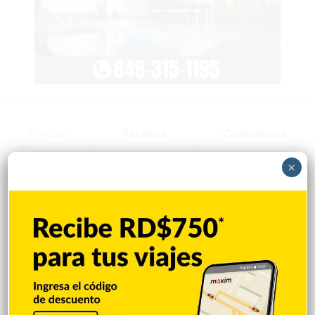
Popular
Reciente
Comentarios
×
Mejía defiende consenso PRM para
escoger secretario general
Hace 39 minutos
Padres denuncian alza precios de útiles
escolares en la RD
Hace 42 minutos