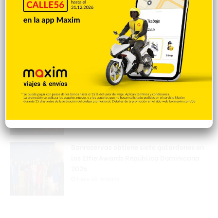
Irán condiciona reapertura de Ormuz al fin
de amenazas EEUU
Hace 44 minutos
Donald Trump culpa a Canadá de los
incendios forestales
Hace 46 minutos
Banreservas obtiene siete galardones en
los Effie Awards República Dominicana
2026
Hace 49 minutos