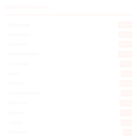
Explorar categorias
Destacada
16.354
Nacionales
14.561
Deportes
11.487
Internacionales
10.839
Tu Ciudad
7.542
Cibao
7.105
Política
5.596
Entretenimiento
5.511
New York
2.648
Opinión
1.877
Videos
1.871
Economía
925