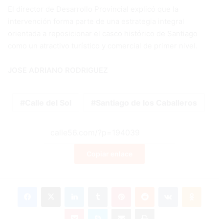
El director de Desarrollo Provincial explicó que la
intervención forma parte de una estrategia integral
orientada a reposicionar el casco histórico de Santiago
como un atractivo turístico y comercial de primer nivel.
JOSE ADRIANO RODRIGUEZ
Calle del Sol
Santiago de los Caballeros
Copiar enlace
Facebook
X
LinkedIn
Tumblr
Pinterest
Reddit
VKontakte
Odnok
Pocket
Skype
Compartir por correo electrónico
Imprimir