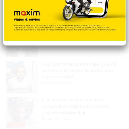
Popular
Reciente
Comentarios
Sandy Alcántara lanza 7.0 entradas en
blanco y triunfa
Hace 40 minutos
Policía Nacional apresa mujer acusada
de realizar disparos y amenazar a su
expareja en SFM
Hace 42 minutos
Policía Nacional apresa hombre
declarado en rebeldía por presunta
violencia intrafamiliar
Hace 46 minutos