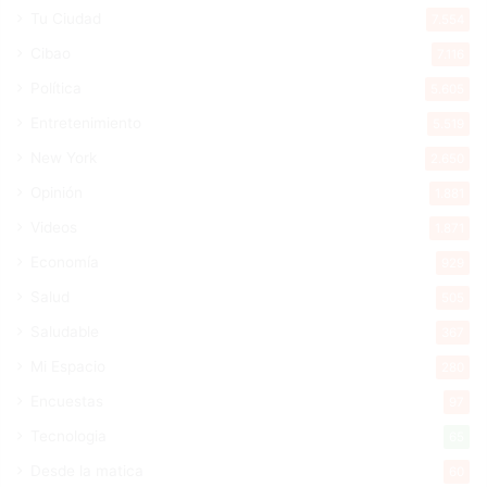
Tu Ciudad
7.554
Cibao
7.116
Política
5.605
Entretenimiento
5.519
New York
2.650
Opinión
1.881
Videos
1.871
Economía
929
Salud
505
Saludable
367
Mi Espacio
280
Encuestas
97
Tecnologia
65
Desde la matica
60