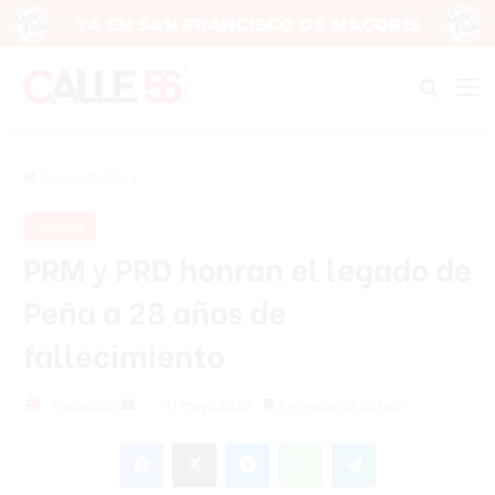
Buscar
M
Inicio
/
Política
Política
PRM y PRD honran el legado de
Peña a 28 años de
fallecimiento
Send
Redacción
11 mayo 2026
2 minutos de lectura
an
Facebook
X
Messenger
WhatsApp
Telegram
email