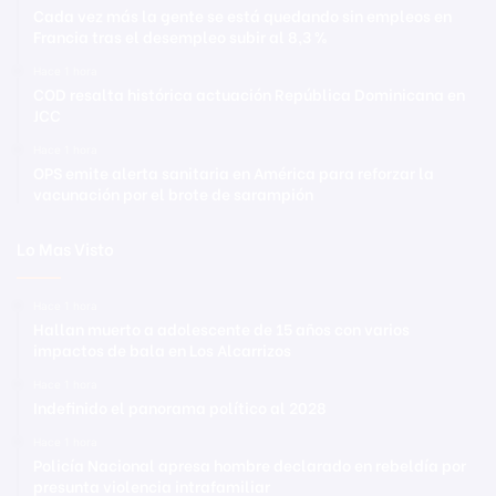
Cada vez más la gente se está quedando sin empleos en
Francia tras el desempleo subir al 8,3 %
Hace 1 hora
COD resalta histórica actuación República Dominicana en
JCC
Hace 1 hora
OPS emite alerta sanitaria en América para reforzar la
vacunación por el brote de sarampión
Lo Mas Visto
Hace 1 hora
Hallan muerto a adolescente de 15 años con varios
impactos de bala en Los Alcarrizos
Hace 1 hora
Indefinido el panorama político al 2028
Hace 1 hora
Policía Nacional apresa hombre declarado en rebeldía por
presunta violencia intrafamiliar