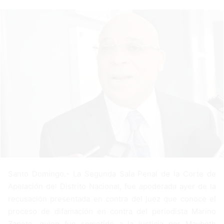
a
n
e
m
a
i
l
Santo Domingo.- La Segunda Sala Penal de la Corte de
Apelación del Distrito Nacional, fue apoderada ayer de la
recusación presentada en contra del juez que conoce el
proceso de difamación en contra del periodista Marino
Zapete, quien fue sometido a la justicia por Maybeth