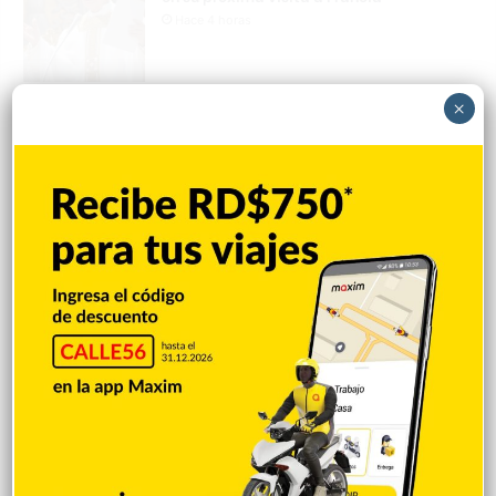
Hace 4 horas
×
Accidente deja un muerto; familia
cuestiona la detención del presunto
implicado
Hace 4 horas
Incautan 303 paquetes de cocaína
ocultas en el piso de contenedor en Puerto
Caucedo
Hace 4 horas
Condenan dominicano a 14 años de
prisión por narcotráfico en Nueva York
Hace 4 horas