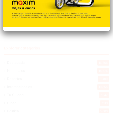
Galilea Montijo sobre críticas a su rostro:
«Me están tratando como si tuviera una
parálisis»
Hace 4 horas
Explorar categorias
Destacada
16.366
Nacionales
14.575
Deportes
11.499
Internacionales
10.855
Tu Ciudad
7.547
Cibao
7.113
Política
5.603