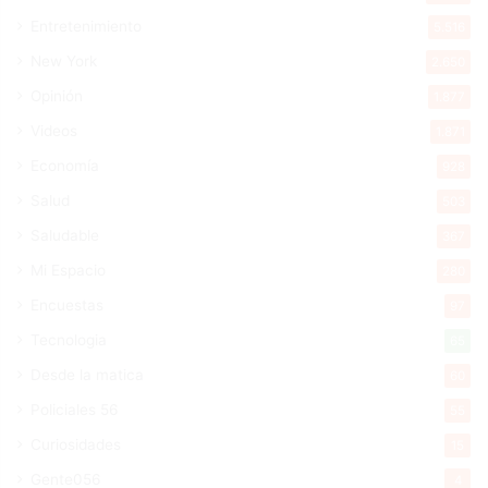
Entretenimiento
5.516
New York
2.650
Opinión
1.877
Videos
1.871
Economía
928
Salud
503
Saludable
367
Mi Espacio
280
Encuestas
97
Tecnologia
65
Desde la matica
60
Policiales 56
55
Curiosidades
15
Gente056
4