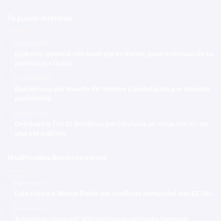
Te puede interesar
12 mayo 2021
Djokovic arranca con buen pie en Roma, pese a retraso de su
partido por lluvia
17 marzo 2020
Buscan uno por muerte de hombre a puñaladas por asuntos
pasionales
8 agosto 2020
Detienen a Tito El Bambino por conducir un «four track» en
una vía pública
Modificadas Recientemente
Hace 4 horas
Lula culpa a Marco Rubio del conflicto comercial con EE.UU.
Hace 4 horas
Argentina: Unos mil 500 heridos en protesta frente al