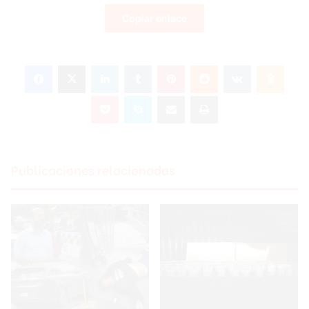
Copiar enlace
Facebook
X
LinkedIn
Tumblr
Pinterest
Reddit
VKontakte
Odnoklassniki
Pocket
Skype
Compartir por correo electrónico
Imprimir
Publicaciones relacionadas