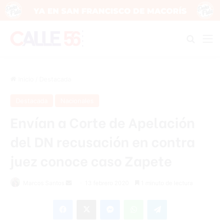
Buscar
M
Inicio
/
Destacada
Destacada
Nacionales
Envían a Corte de Apelación
del DN recusación en contra
juez conoce caso Zapete
Marcos Santos
S
13 febrero 2020
1 minuto de lectura
e
Facebook
X
Messenger
WhatsApp
Telegram
n
d