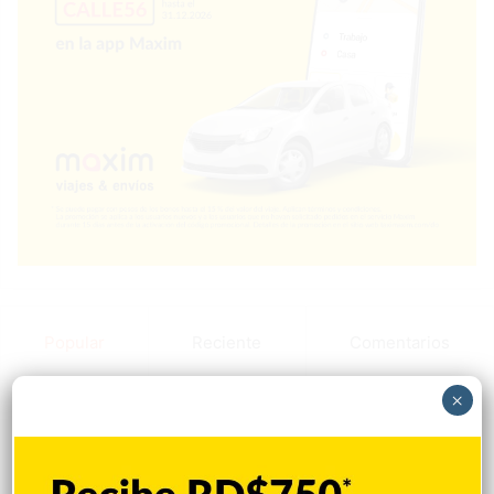
Popular
Reciente
Comentarios
×
Nueva Jersey investiga a centro de ICE por
violación de derechos civiles de
inmigrantes
Hace 2 horas