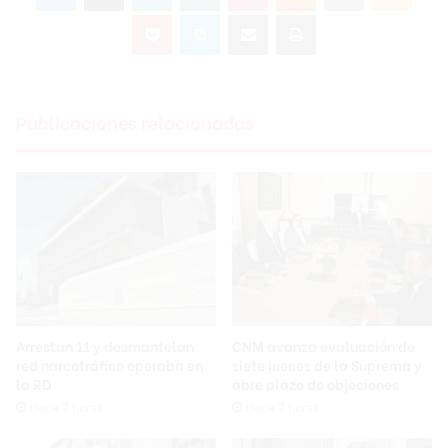
Pocket
Skype
Compartir por correo electrónico
Imprimir
Publicaciones relacionadas
Arrestan 11 y desmantelan
CNM avanza evaluación de
red narcotráfico operaba en
siete jueces de la Suprema y
la RD
abre plazo de objeciones
Hace 2 horas
Hace 2 horas