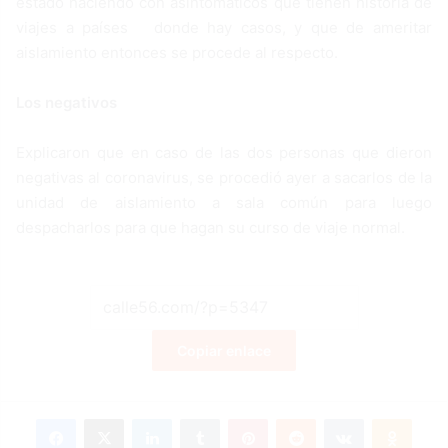
estado haciendo con asintomáticos que tie­nen historia de
viajes a paí­ses donde hay casos, y que de ameritar
aislamiento en­tonces se procede al respec­to.
Los negativos
Explicaron que en caso de las dos personas que dieron
negativas al coronavirus, se procedió ayer a sacarlos de la
unidad de aislamiento a sala común para luego
despacharlos para que hagan su curso de viaje normal.
Copiar enlace
Facebook
X
LinkedIn
Tumblr
Pinterest
Reddit
VKontakte
Odnoklassniki