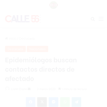
Buscar
M
Inicio
/
Destacada
Destacada
Nacionales
Epidemiólogos buscan
contactos directos de
afectado
Listin Diario
S
2 marzo 2020
1 minuto de lectura
e
Facebook
X
Messenger
WhatsApp
Telegram
n
d