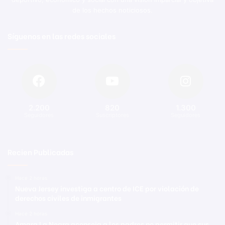
de los hechos noticiosos.
Síguenos en las redes sociales
2.200
820
1.300
Seguidores
Suscriptores
Seguidores
Recien Publicadas
Hace 2 horas
Nueva Jersey investiga a centro de ICE por violación de
derechos civiles de inmigrantes
Hace 2 horas
Amara La Negra aconseja a los padres no permitir que sus