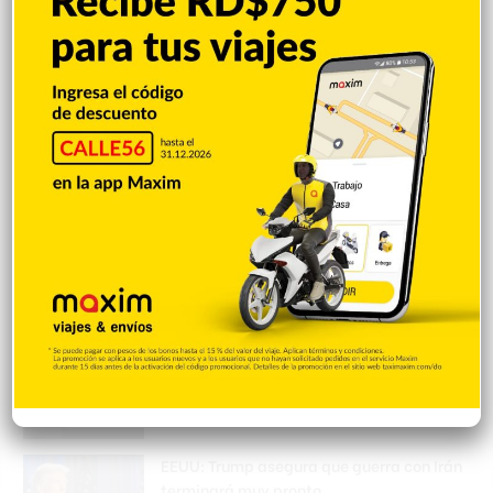
Amara La Negra aconseja a los padres no
permitir que sus hijos asistan a
pijamadas
Hace 2 horas
Arrestan 11 y desmantelan red
narcotráfico operaba en la RD
Hace 2 horas
Muerte de Niño Castillo enlutece
sociedad francomacorisana
Hace 2 horas
EEUU: Trump asegura que guerra con Irán
terminará muy pronto