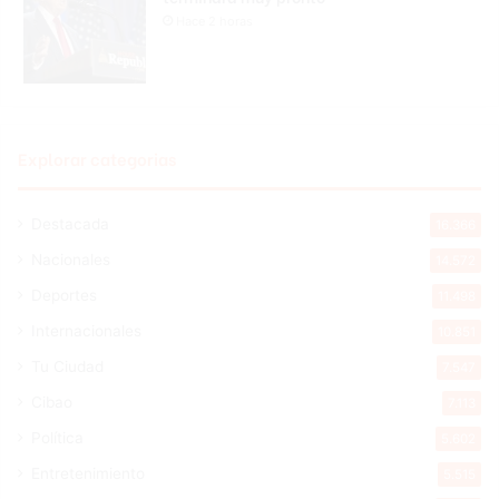
Hace 2 horas
Explorar categorias
Destacada
16.366
Nacionales
14.572
Deportes
11.498
Internacionales
10.851
Tu Ciudad
7.547
Cibao
7.113
Política
5.602
Entretenimiento
5.515