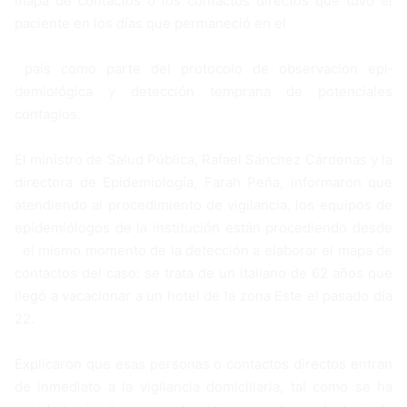
mapa de con­tactos o los contactos direc­tos que tuvo el
paciente en los días que permaneció en el
país como parte del pro­tocolo de observación epi­
demiológica y detección temprana de potenciales
contagios.
El ministro de Salud Pú­blica, Rafael Sánchez Cár­denas y la
directora de Epi­demiología, Farah Peña, informaron que
atendien­do al procedimiento de vi­gilancia, los equipos de
epidemiólogos de la institu­ción están procediendo des­de
el mismo momento de la detección a elaborar el ma­pa de
contactos del caso: se trata de un italiano de 62 años que
llegó a vacacionar a un hotel de la zona Este el pasado día
22.
Explicaron que esas per­sonas o contactos directos entran
de inmediato a la vi­gilancia domiciliaria, tal co­mo se ha