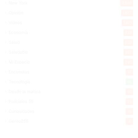
New York
2.649
Opinión
1.877
Videos
1.871
Economía
928
Salud
503
Saludable
367
Mi Espacio
280
Encuestas
97
Tecnologia
65
Desde la matica
60
Policiales 56
55
Curiosidades
15
Gente056
4