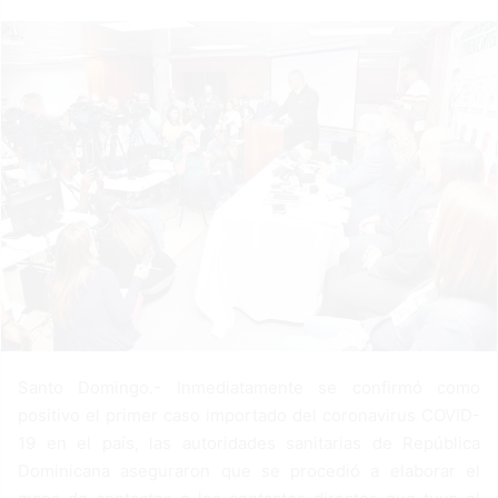
a
n
e
m
a
i
l
Santo Domingo.- Inmediatamente se confir­mó como
positivo el primer caso importado del corona­virus COVID-
19 en el país, las autoridades sanitarias de República
Dominicana aseguraron que se procedió a elaborar el