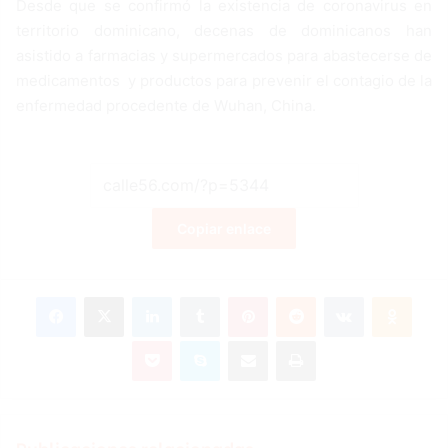
Desde que se confirmó la existencia de coronavirus en
territorio dominicano, decenas de dominicanos han
asistido a farmacias y supermercados para abastecerse de
medicamentos y productos para prevenir el contagio de la
enfermedad procedente de Wuhan, China.
Copiar enlace
Facebook
X
LinkedIn
Tumblr
Pinterest
Reddit
VKontakte
Odnoklassniki
Pocket
Skype
Compartir por correo electrónico
Imprimir
Publicaciones relacionadas