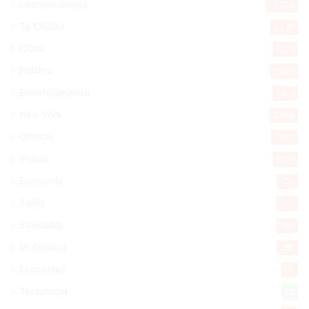
Internacionales
10.839
Tu Ciudad
7.542
Cibao
7.105
Política
5.596
Entretenimiento
5.511
New York
2.648
Opinión
1.877
Videos
1.871
Economía
925
Salud
502
Saludable
367
Mi Espacio
280
Encuestas
97
Tecnologia
65