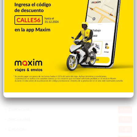
Donald Trump culpa a Canadá de los
incendios forestales
Hace 6 horas
Banreservas obtiene siete galardones en
los Effie Awards República Dominicana
2026
Hace 6 horas
Explorar categorias
Destacada
16.354
Nacionales
14.561
Deportes
11.487