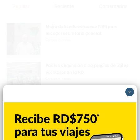
Popular
Reciente
Comentarios
Mejía defiende consenso PRM para
escoger secretario general
Hace 6 horas
Padres denuncian alza precios de útiles
escolares en la RD
Hace 6 horas
×
Irán condiciona reapertura de Ormuz al fin
de amenazas EEUU
Hace 6 horas