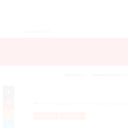
6 agosto 2026
Noticias
Internacionales
Tumblr
Pinterest
Inicio
/
Destacada
/
Este lunes seguirán las lluvia
Odnoklassniki
Destacada
Nacionales
Skype