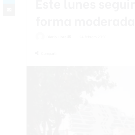
Este lunes seguir
Compartir por correo electrónico
forma moderada
Diario Libre
S
24 febrero 2020
e
n
Compartir
d
a
n
e
m
a
i
l