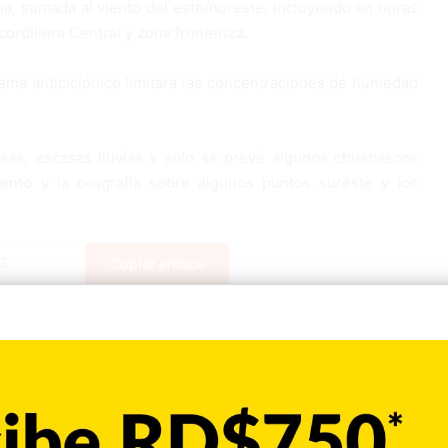
fía, sumada al viento del este/noreste, incluyendo en horas
ordillera Central y zona fronteriza.
ema anticiclónico limitará las concentraciones de humedad
sas, escasas lluvias y solo se prevé algunos chusbascos
iento y la orografía sobre algunos puntos sureste y los
Copiar enlace
Pinterest
Reddit
VKontakte
Odnoklassniki
Pocket
Skype
Compartir por correo electrónico
Imprimir