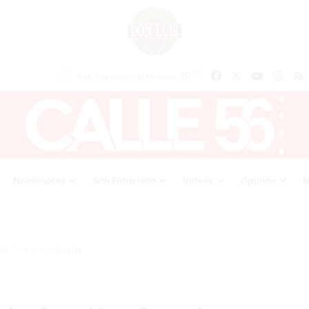
℃
19
Facebook
X
YouTube
Inst
San Francisco de Macoris
Nacionales
San Francisco
Videos
Opinión
M
s de forma moderada