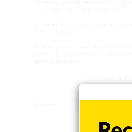
los efectos locales de calentamiento y orogra
de la mañana sobre el Gran Santo domingo, la c
La Onamet informó que para el martes un sist
sobre el territorio.
El sistema generará pocas formaciones nubo
aislados de corto tiempo por efectos del v
sistemas montañosos.
Facebook
X
LinkedIn
Tumblr
Compartir