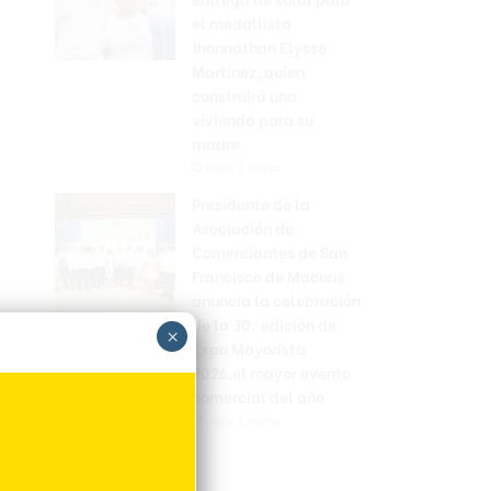
el medallista
Jhonnathan Elysse
Martínez, quien
construirá una
vivienda para su
madre
Hace 3 horas
Presidente de la
Asociación de
Comerciantes de San
Francisco de Macoris
anuncia la celebración
de la 30.ª edición de
×
Expo Mayorista
2026,el mayor evento
comercial del año
Hace 3 horas