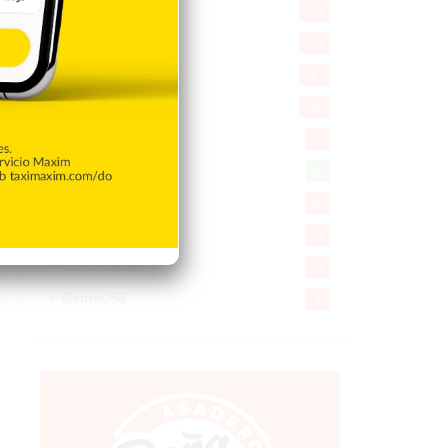
Economía
924
Salud
502
Saludable
367
Mi Espacio
280
Encuestas
97
Tecnologia
65
Desde la matica
60
Policiales 56
55
Curiosidades
15
Gente056
4