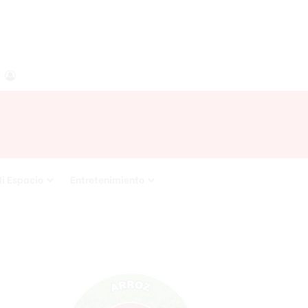
agram
RSS
Acceso
i Espacio
Entretenimiento