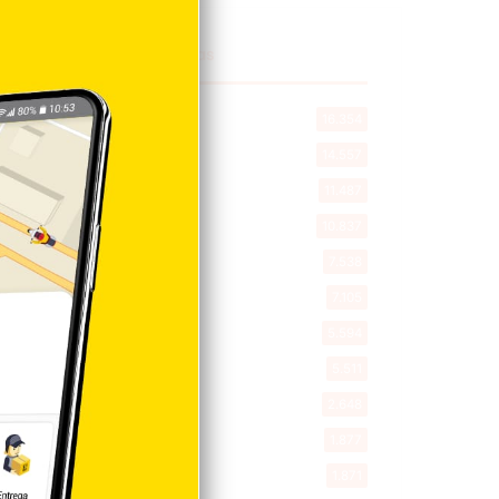
Explorar categorias
Destacada
16.354
Nacionales
14.557
Deportes
11.487
Internacionales
10.837
Tu Ciudad
7.538
Cibao
7.105
Política
5.594
Entretenimiento
5.511
New York
2.648
Opinión
1.877
Videos
1.871