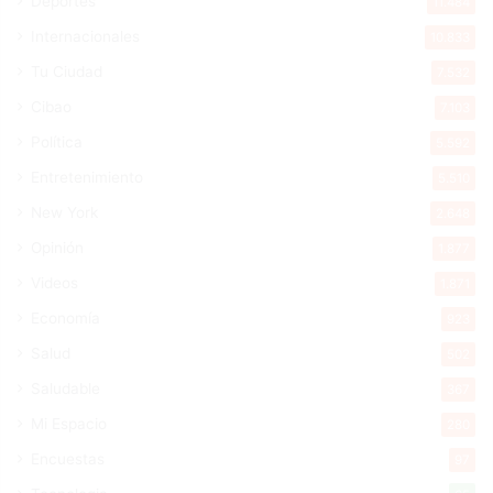
Deportes
11.484
Internacionales
10.833
Tu Ciudad
7.532
Cibao
7.103
Política
5.592
Entretenimiento
5.510
New York
2.648
Opinión
1.877
Videos
1.871
Economía
923
Salud
502
Saludable
367
Mi Espacio
280
Encuestas
97