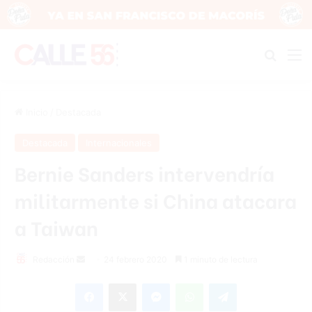
Buscar
M
Inicio
/
Destacada
Destacada
Internacionales
Bernie Sanders intervendría
militarmente si China atacara
a Taiwan
Redacción
S
24 febrero 2020
1 minuto de lectura
e
Facebook
X
Messenger
WhatsApp
Telegram
n
d