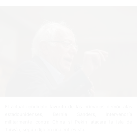
a
n
e
m
a
i
l
El actual candidato favorito de las primarias demócratas
estadounidenses, Bernie Sanders, intervendría
militarmente contra China si Pekín atacara la isla de
Taiwán, según dijo en una entrevista.