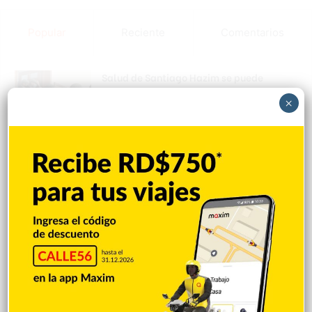
Popular
Reciente
Comentarios
Salud de Santiago Hazim se puede
atender en prisión
×
Hace 3 minutos
Abinader presenta Meta RD 2036 como
modelo desarrollo
Hace 6 minutos
Se agrava la crisis diplomática de Brasil
con EEUU y Argentina
Hace 8 minutos