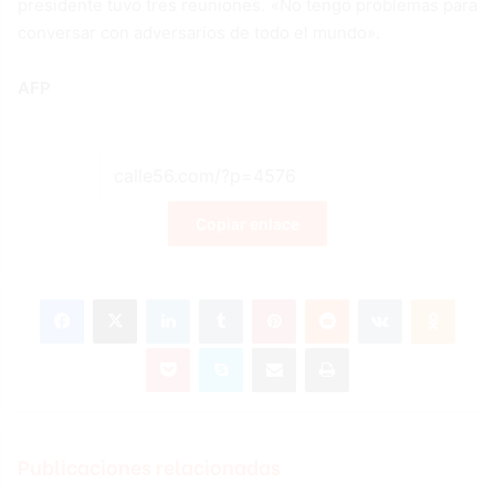
presidente tuvo tres reuniones. «No tengo problemas para
conversar con adversarios de todo el mundo».
AFP
Copiar enlace
Facebook
X
LinkedIn
Tumblr
Pinterest
Reddit
VKontakte
Odnoklassniki
Pocket
Skype
Compartir por correo electrónico
Imprimir
Publicaciones relacionadas