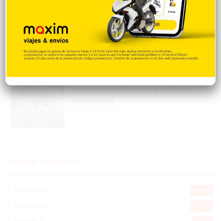
RD retoma el quinto lugar tras una
productiva jornada
Hace 11 minutos
Marileidy Paulino conquista la medalla
de oro en los 400 metros y establece
nuevo récord
Hace 16 minutos
Explorar categorias
Destacada
16.353
Nacionales
14.553