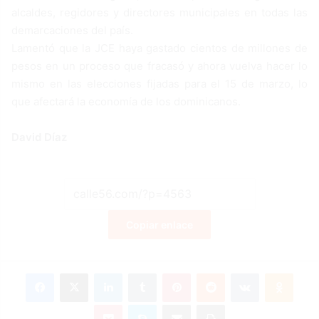
alcaldes, regidores y directores municipales en todas las
demarcaciones del país.
Lamentó que la JCE haya gastado cientos de millones de
pesos en un proceso que fracasó y ahora vuelva hacer lo
mismo en las elecciones fijadas para el 15 de marzo, lo
que afectará la economía de los dominicanos.
David Díaz
Copiar enlace
Facebook
X
LinkedIn
Tumblr
Pinterest
Reddit
VKontakte
Odnoklassniki
Pocket
Skype
Compartir por correo electrónico
Imprimir