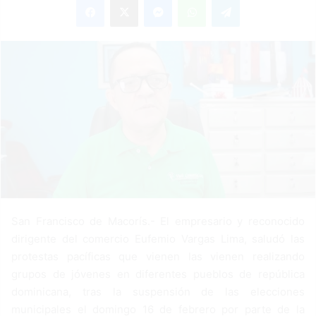
n
d
a
n
e
m
a
i
l
San Francisco de Macorís.- El empresario y reconocido
dirigente del comercio Eufemio Vargas Lima, saludó las
protestas pacíficas que vienen las vienen realizando
grupos de jóvenes en diferentes pueblos de república
dominicana, tras la suspensión de las elecciones
municipales el domingo 16 de febrero por parte de la