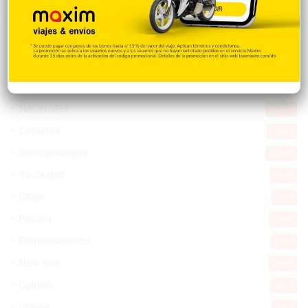
Explorar categorias
Destacada
16.360
Nacionales
14.567
Deportes
11.494
Internacionales
10.846
Tu Ciudad
7.546
Cibao
7.109
Política
5.599
Entretenimiento
5.513
New York
2.649
Opinión
1.877
Videos
1.871