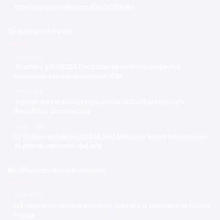
tras incorporar dos carriles al diseño
Te puede interesar
9 junio 2024
Alcaldía y DIGESETT realizan operativos conjuntos
recuperar espacios públicos SFM
Hace 4 días
A partir de este lunes rige un nuevo Código Penal en
República Dominicana
10 julio 2022
El Gobierno destinó RD$34,863 MM para frenar inflación en
el primer semestre del año
Modificadas Recientemente
Hace 4 horas
NY: Arrestan hombre acusado asesinar a dominicano Carlos
Penzo