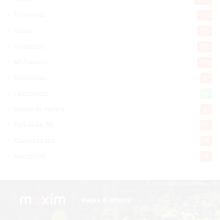
Economía
926
Salud
503
Saludable
367
Mi Espacio
280
Encuestas
97
Tecnologia
65
Desde la matica
60
Policiales 56
55
Curiosidades
15
Gente056
4