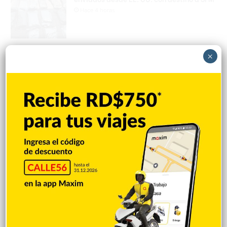
Hace 4 horas
Amplían puentes de la Circunvalación
×
Machacho González tras incorporar dos
carriles al diseño
Hace 4 horas
VENEZUELA: Chavismo y grupo oposición
tienen primer diálogo
Hace 4 horas
Cristopher Sánchez es el primero en MLB
con 15 victorias en 2026
Hace 4 horas