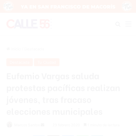
Buscar
M
Inicio
/
Destacada
Destacada
Tu Ciudad
Eufemio Vargas saluda
protestas pacíficas realizan
jóvenes, tras fracaso
elecciones municipales
Marcos Santos
S
23 febrero 2020
1 minuto de lectura
e
Facebook
X
Messenger
WhatsApp
Telegram