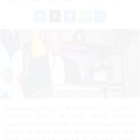
e
Facebook
X
Messenger
WhatsApp
Telegram
n
d
a
n
e
m
a
i
l
San Francisco de Macorís.- El Gran Canciller y Rector de la
Universidad Católica Nordestana (UCNE), Monseñor
Fausto Ramón Mejía Vallejo, mostró preocupación por la
inversión de valores que nos desconcierta, porque están
siendo sustituidos por la imagen, las apariencias, la fama,