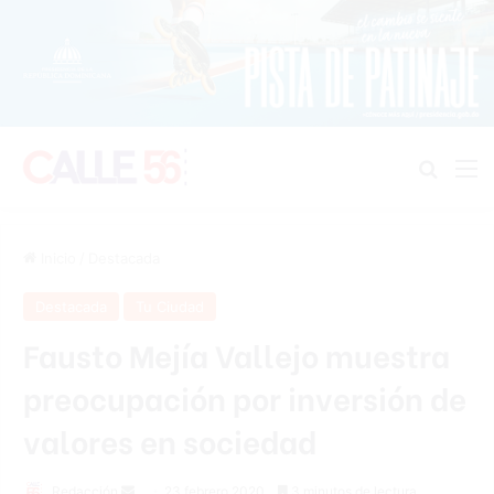
Buscar
M
Inicio
/
Destacada
Destacada
Tu Ciudad
Fausto Mejía Vallejo muestra
preocupación por inversión de
valores en sociedad
Redacción
S
23 febrero 2020
3 minutos de lectura