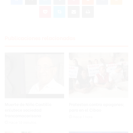
Pocket
Skype
Compartir por correo electrónico
Imprimir
Publicaciones relacionadas
Muerte de Niño Castillo
Protestan contra apagones;
enlutece sociedad
paro en el Cibao
francomacorisana
Hace 1 hora
Hace 19 minutos