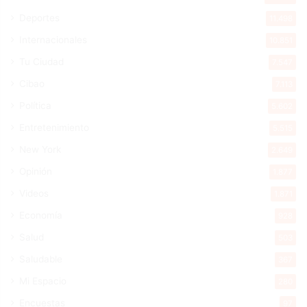
Deportes
11.498
Internacionales
10.851
Tu Ciudad
7.547
Cibao
7.113
Política
5.602
Entretenimiento
5.515
New York
2.649
Opinión
1.877
Videos
1.871
Economía
928
Salud
503
Saludable
367
Mi Espacio
280
Encuestas
97