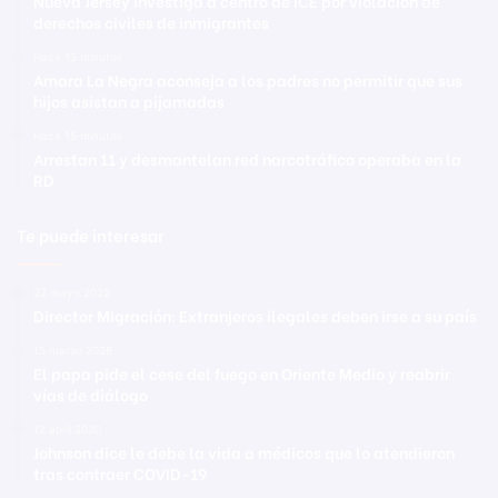
Nueva Jersey investiga a centro de ICE por violación de
derechos civiles de inmigrantes
Hace 13 minutos
Amara La Negra aconseja a los padres no permitir que sus
hijos asistan a pijamadas
Hace 15 minutos
Arrestan 11 y desmantelan red narcotráfico operaba en la
RD
Te puede interesar
22 mayo 2022
Director Migración: Extranjeros ilegales deben irse a su país
15 marzo 2026
El papa pide el cese del fuego en Oriente Medio y reabrir
vías de diálogo
12 abril 2020
Johnson dice le debe la vida a médicos que lo atendieron
tras contraer COVID-19