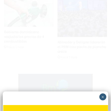
Gobierno dominicano
reajusta los precios de 4
combustibles
Abinader y Deligne liderarán
el PRM tras pacto de plancha
Hace 1 hora
única
Hace 1 hora
×