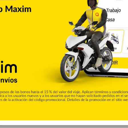
 viral” expone su despecho en un tema musical, pues en
a su exesposo,
Anuel
.
virika
” lo olvidó y que realmente él nunca la mereció.
y en ti, no insistas, de mi película no eres protagonista
”,
icó al puertorriqueño.
x Karol G, aun cuando después de eso tuvo la relación
rprete puertorriqueño no dejó de ser polémica por sus
a”.