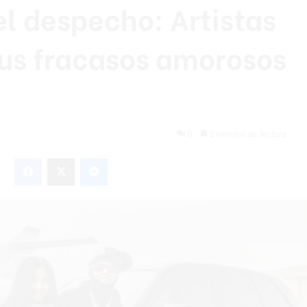
l despecho: Artistas
sus fracasos amorosos
0
5 minutos de lectura
Facebook
X
Messenger