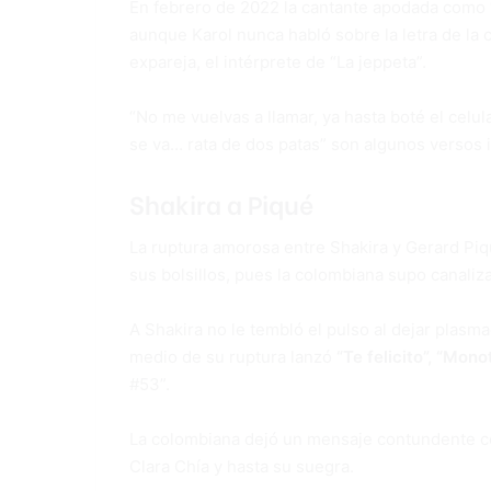
En febrero de 2022 la cantante apodada como “
aunque Karol nunca habló sobre la letra de la 
expareja, el intérprete de “La jeppeta”.
“No me vuelvas a llamar, ya hasta boté el celula
se va… rata de dos patas” son algunos versos 
Shakira a Piqué
La ruptura amorosa entre Shakira y Gerard Piq
sus bolsillos, pues la colombiana supo canaliz
A Shakira no le tembló el pulso al dejar plas
medio de su ruptura lanzó
“Te felicito”, “Mono
#53”.
La colombiana dejó un mensaje contundente co
Clara Chía y hasta su suegra.