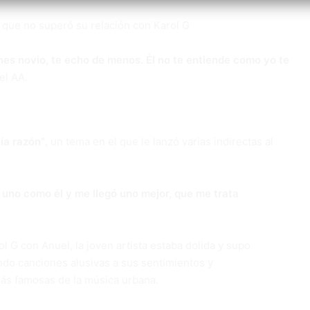
 que no superó su relación con Karol G
es novio, te echo de menos. Él no te entiende como yo te
el AA.
ía razón”
, un tema en el que le lanzó varias indirectas al
r uno como él y me llegó uno mejor, que me trata
l G con Anuel, la joven artista estaba dolida y supo
ando canciones alusivas a sus sentimientos y
ás famosas de la música urbana.