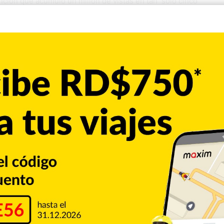
canción que acumuló un millón de vistas en tan solo cinco
mo, cuando le regaló dinero en efectivo y varias prendas el
eraba de una cirugía estética y también los instantes
e urbana tuvo con
Anuel
.
iña me dice papá porque yo le di el amor que su padre no
o en realidad y ojalá nunca sea mala como su mamá”.
 a
“Perdí mi tiempo”
, la canción que sacó la joven
na letra explícita del dolor de una ruptura sentimental y la
la pena
”, dice el tema la exponente.