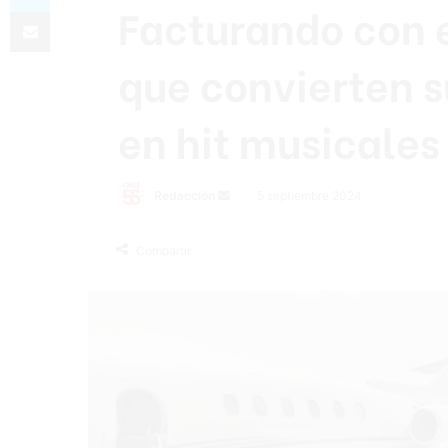
Facturando con e
Compartir por correo electrónico
que convierten 
en hit musicales
Send
Redacción
5 septiembre 2024
an
email
Compartir