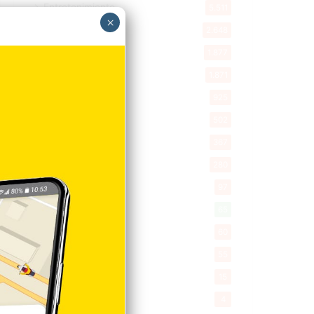
Entretenimiento
5.511
×
New York
2.648
Opinión
1.877
Videos
1.871
Economía
925
Salud
502
Saludable
367
Mi Espacio
280
Encuestas
97
Tecnologia
65
Desde la matica
60
Policiales 56
55
Curiosidades
15
Gente056
4