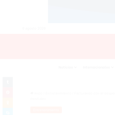
6 agosto 2026
Noticias
Internacionales
Tumblr
Pinterest
Inicio
/
Entretenimiento
/
Facturando con el despec
Odnoklassniki
musicales
Skype
Entretenimiento