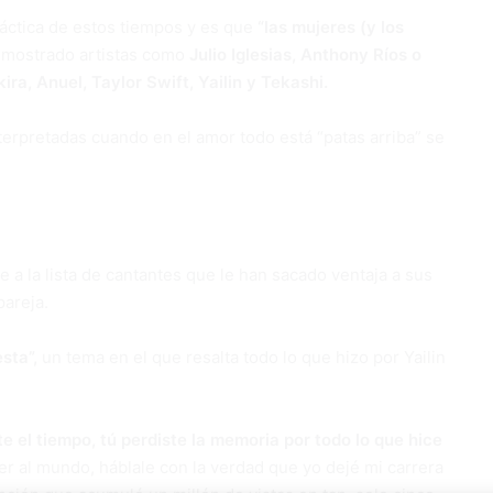
áctica de estos tiempos y es que
“las mujeres (y los
demostrado artistas como
Julio Iglesias, Anthony Ríos o
ra, Anuel, Taylor Swift, Yailin y Tekashi.
erpretadas cuando en el amor todo está “patas arriba” se
 a la lista de cantantes que le han sacado ventaja a sus
pareja.
sta”,
un tema en el que resalta todo lo que hizo por Yailin
te el tiempo, tú perdiste la memoria por todo lo que hice
ber al mundo, háblale con la verdad que yo dejé mi carrera