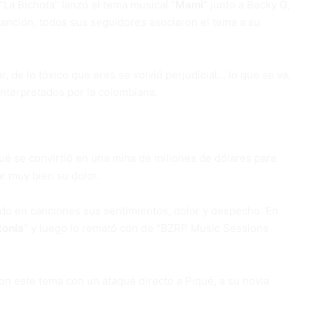
La Bichota” lanzó el tema musical “
Mami
” junto a Becky G,
canción, todos sus seguidores asociaron el tema a su
r, de lo tóxico que eres se volvió perjudicial… lo que se va,
interpretados por la colombiana.
ué se convirtió en una mina de millones de dólares para
ar muy bien su dolor.
mado en canciones sus sentimientos, dolor y despecho. En
tonía
” y luego lo remató con de “BZRP Music Sessions
n este tema con un ataque directo a Piqué, a su novia