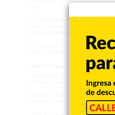
para darte una carrera a ti”, reza parte de la 
horas
El videoclip muestra momentos de la pareja co
día del cumpleaños de Yailin mientras se recup
vividos con
Cattleya
, la hija que la exponent
El desahogo continúa:
“Tú me dices rata, tu n
le da”,
dice sobre la bebé de un año. “Yo la am
Aailin a Tekashi
“La respuesta” es literalmente la contestación
dominicana el pasado 27 de agosto.
En este tema, la joven, de 22 años, habla con u
decepción que se experimenta.
“Y
o te lo entregué todo y al final nada valió 