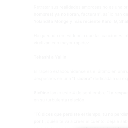
Retratar sus realidades amorosas no es una pr
hombres) ya no lloran, facturan
”, así lo han 
Yolandita Monge y más reciente Karol G, Shaki
Ha quedado en evidencia que las canciones int
viralizan con mayor rapidez.
Tekashi a Yailin
El rapero estadounidense es el último en unirse
despechos en una “
tiradera
” dedicada a su ex
6ix9ine
lanzó este 4 de septiembre
“La respue
en su turbulenta relación.
“
Tú dices que perdiste el tiempo, tú no perdis
por ti,
quién te va a creer el cuento; déjale sa