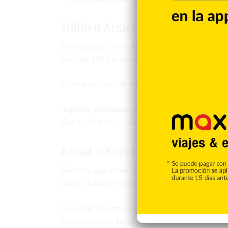
Yailin a Anuel
Sin embargo, no es la primera vez que “la más
junio de 2023 publicó “
Narcisista
”, dedicado 
El tema se resume en que la intérprete de “
Chi
“
Egoísta, envidioso, narcisista, que ya no esto
dice el coro de la canción que la urbana le ded
Anuel a Karol G
Mientras que Anuel dedicó varios temas a su e
Yailin y hasta se casó con ella.
Luego de la ruptura con la dominicana, el inté
intenciones de llamar la atención de
“La Bichot