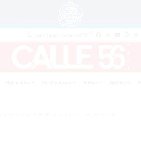
℃
Facebook
X
YouTube
Inst
19
San Francisco de Macoris
Nacionales
San Francisco
Videos
Opinión
M
ho: Artistas que convierten sus fracasos amorosos en hit