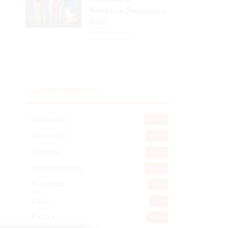
República Dominicana
2026
Hace 6 horas
Explorar categorias
Destacada
16.354
Nacionales
14.561
Deportes
11.487
Internacionales
10.839
Tu Ciudad
7.542
Cibao
7.105
Política
5.596