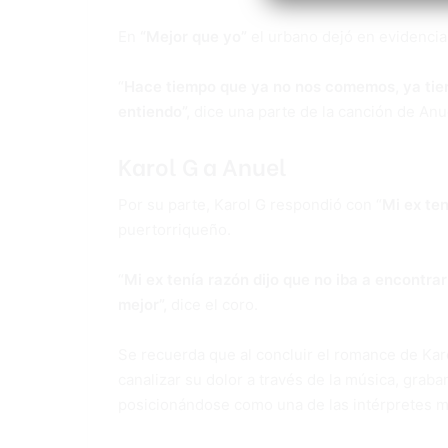
En
“Mejor que yo”
el urbano dejó en evidencia
“
Hace tiempo que ya no nos comemos, ya tien
entiendo”,
dice una parte de la canción de Anu
Karol G a Anuel
Por su parte, Karol G respondió con “
Mi ex ten
puertorriqueño.
“
Mi ex tenía razón dijo que no iba a encontra
mejor”,
dice el coro.
Se recuerda que al concluir el romance de Karo
canalizar su dolor a través de la música, grab
posicionándose como una de las intérpretes m