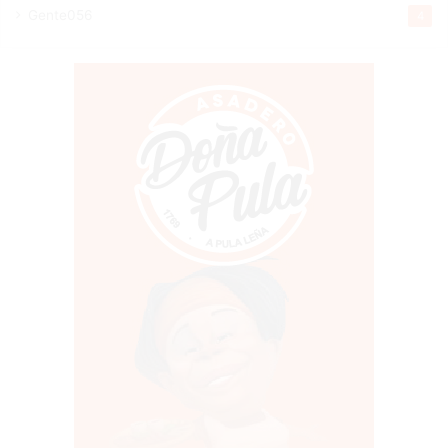
Gente056
4