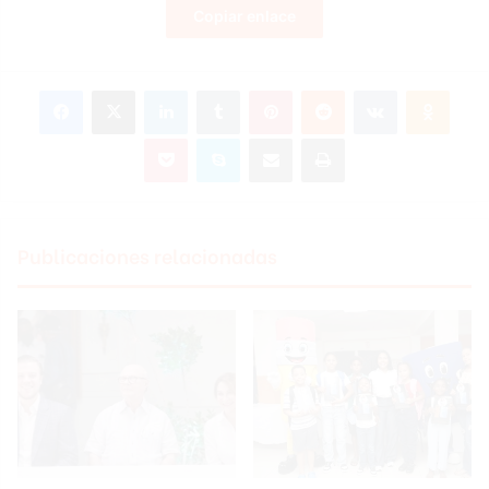
Copiar enlace
Facebook
X
LinkedIn
Tumblr
Pinterest
Reddit
VKontakte
Odnoklassniki
Pocket
Skype
Compartir por correo electrónico
Imprimir
Publicaciones relacionadas