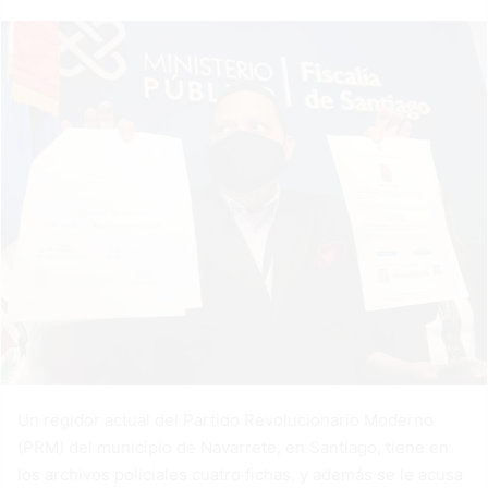
a
n
e
m
a
i
l
Un regidor actual del Partido Revolucionario Moderno
(PRM) del municipio de Navarrete, en Santiago, tiene en
los archivos policiales cuatro fichas, y además se le acusa