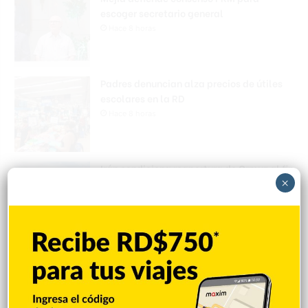
escoger secretario general
Hace 8 horas
Padres denuncian alza precios de útiles
escolares en la RD
Hace 8 horas
Irán condiciona reapertura de Ormuz al fin
×
de amenazas EEUU
Hace 9 horas
Donald Trump culpa a Canadá de los
incendios forestales
Hace 9 horas