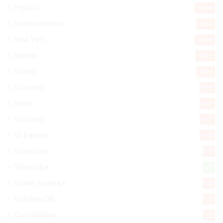
Política
5.596
Entretenimiento
5.511
New York
2.648
Opinión
1.877
Videos
1.871
Economía
925
Salud
502
Saludable
367
Mi Espacio
280
Encuestas
97
Tecnologia
65
Desde la matica
60
Policiales 56
55
Curiosidades
15