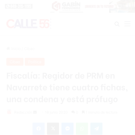
Buscar
M
Inicio
/
Cibao
Cibao
Política
Fiscalía: Regidor de PRM en
Navarrete tiene cuatro fichas,
una condena y está prófugo
Redacción
S
18 junio 2020
0
1 minuto de lectura
e
Facebook
X
Messenger
WhatsApp
Telegram
n
d