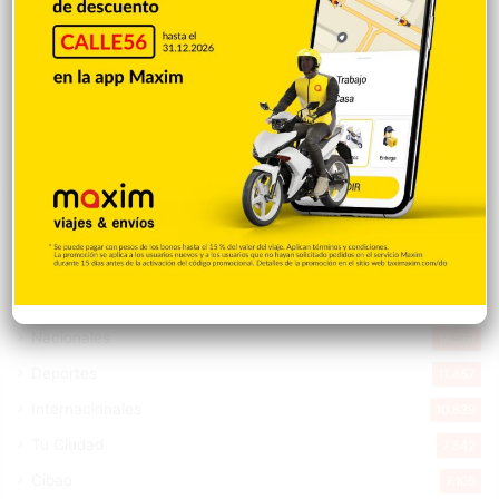
Banreservas obtiene siete galardones en
los Effie Awards República Dominicana
2026
Hace 9 horas
Explorar categorias
Destacada
16.354
Nacionales
14.561
Deportes
11.487
Internacionales
10.839
Tu Ciudad
7.542
Cibao
7.105