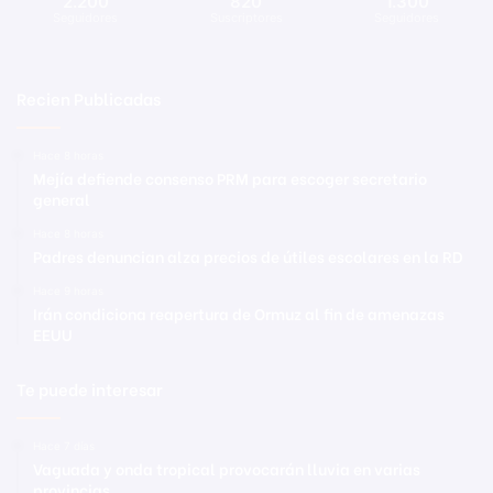
2.200
820
1.300
Seguidores
Suscriptores
Seguidores
Recien Publicadas
Hace 8 horas
Mejía defiende consenso PRM para escoger secretario
general
Hace 8 horas
Padres denuncian alza precios de útiles escolares en la RD
Hace 9 horas
Irán condiciona reapertura de Ormuz al fin de amenazas
EEUU
Te puede interesar
Hace 7 días
Vaguada y onda tropical provocarán lluvia en varias
provincias