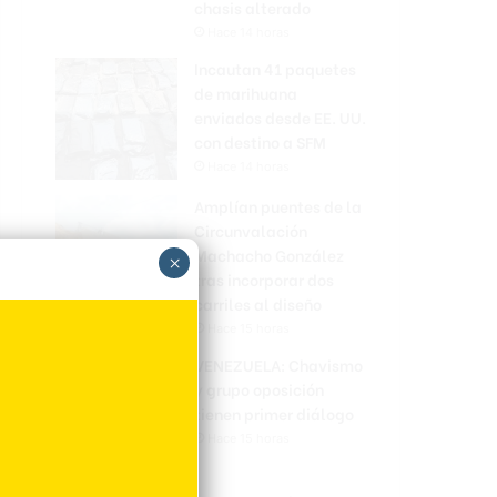
chasis alterado
Hace 14 horas
Incautan 41 paquetes
de marihuana
enviados desde EE. UU.
con destino a SFM
Hace 14 horas
Amplían puentes de la
Circunvalación
Machacho González
×
tras incorporar dos
carriles al diseño
Hace 15 horas
VENEZUELA: Chavismo
y grupo oposición
tienen primer diálogo
Hace 15 horas