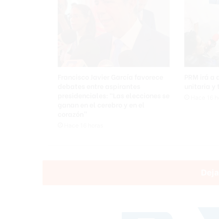
Francisco Javier García favorece
PRM irá a
debates entre aspirantes
unitaria y
presidenciales: “Las elecciones se
Hace 16 h
ganan en el cerebro y en el
corazón”
Hace 16 horas
Deja