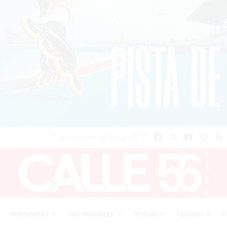
℃
Facebook
X
YouTube
Inst
R
17
San Francisco de Macoris
Nacionales
San Francisco
Videos
Opinión
M