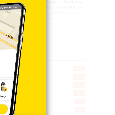
Cristopher Sánchez es
el primero en MLB con
15 victorias en 2026
Hace 15 horas
Explorar categorias
Destacada
16.360
Nacionales
14.567
Deportes
11.494
Internacionales
10.846
Tu Ciudad
7.546
Cibao
7.109