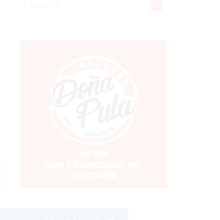
Gente056
4