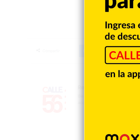
Facebook
X
LinkedIn
T
Compartir
Redacción
Bienvenidos a la página oficial 
acontecer mundial, nacional y d