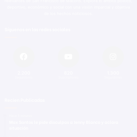
relevantes de San Francisco de Macorís. Explora el ámbito político,
deportivo, económico y social con una visión imparcial y objetiva
de los hechos noticiosos.
Síguenos en las redes sociales
2.200
820
1.300
Seguidores
Suscriptores
Seguidores
Recien Publicadas
Hace 5 minutos
Max Santos le pide disculpas a Jenny Blanco y aclara
situación