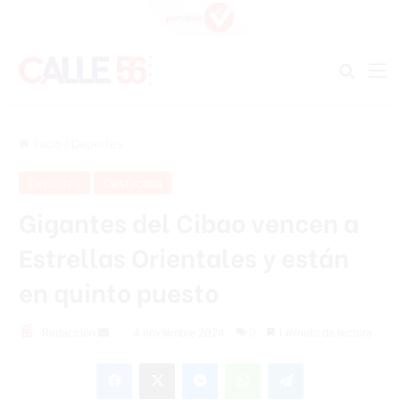
Buscar
M
Inicio
/
Deportes
Deportes
Destacada
Gigantes del Cibao vencen a
Estrellas Orientales y están
en quinto puesto
Send
Redacción
4 noviembre 2024
0
1 minuto de lectura
an
Facebook
X
Messenger
WhatsApp
Telegram
email