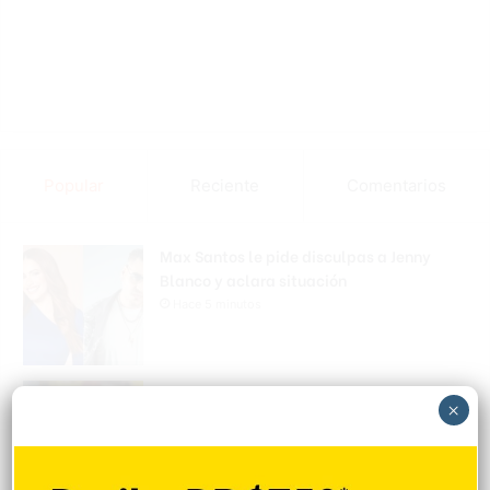
Popular
Reciente
Comentarios
Max Santos le pide disculpas a Jenny
Blanco y aclara situación
Hace 5 minutos
Matan a tiros a joven en Los Mangos de
×
Salcedo
Hace 9 minutos