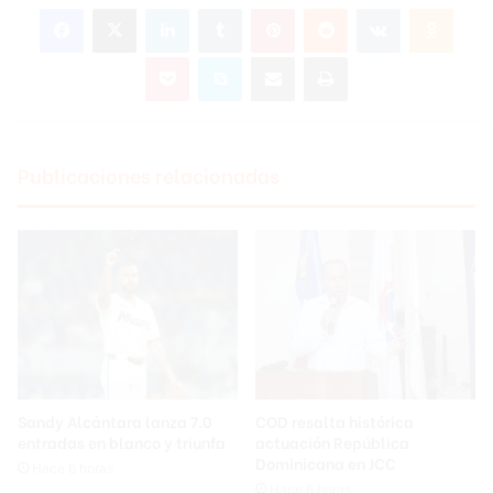
Facebook
X
LinkedIn
Tumblr
Pinterest
Reddit
VKontakte
Odnok
Pocket
Skype
Compartir por correo electrónico
Imprimir
Publicaciones relacionadas
Sandy Alcántara lanza 7.0
COD resalta histórica
entradas en blanco y triunfa
actuación República
Dominicana en JCC
Hace 6 horas
Hace 6 horas