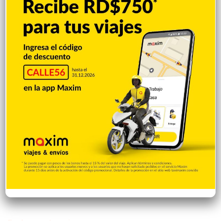
Una sugerencia para los pimentelenses
Hace 4 horas
Sandy Alcántara lanza 7.0 entradas en
blanco y triunfa
Hace 6 horas
Policía Nacional apresa mujer acusada
de realizar disparos y amenazar a su
expareja en SFM
Hace 6 horas