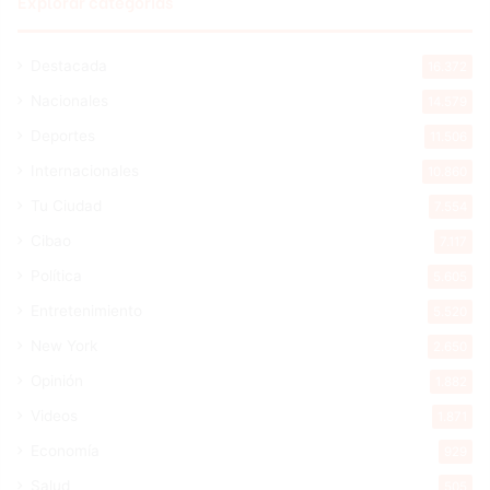
Explorar categorias
Destacada
16.372
Nacionales
14.579
Deportes
11.506
Internacionales
10.860
Tu Ciudad
7.554
Cibao
7.117
Política
5.605
Entretenimiento
5.520
New York
2.650
Opinión
1.882
Videos
1.871
Economía
929
Salud
505