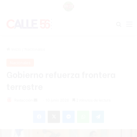
Buscar
M
Inicio
/
Nacionales
Nacionales
Gobierno refuerza frontera
terrestre
Send
Redacción
10 junio 2026
2 minutos de lectura
an
Facebook
X
Messenger
WhatsApp
Telegram
email