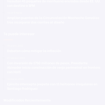
Incautan 41 paquetes de marihuana enviados desde EE. UU.
con destino a SFM
Hace 6 horas
Amplían puentes de la Circunvalación Machacho González
tras incorporar dos carriles al diseño
Te puede interesar
19 enero 2022
Debaten cómo mitigar la inflación
21 febrero 2022
Con inversión de 1750 millones de pesos, Presidente
Abinader inicia construcción de verja perimetral en frontera
con Haití
14 marzo 2026
Ejército intercepta jeepeta con 11 haitianos irregulares en
Santiago Rodríguez
Modificadas Recientemente