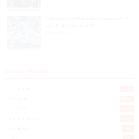
Cristopher Sánchez es el primero en MLB
con 15 victorias en 2026
Hace 6 horas
Explorar categorias
Destacada
16.360
Nacionales
14.567
Deportes
11.494
Internacionales
10.846
Tu Ciudad
7.546
Cibao
7.109