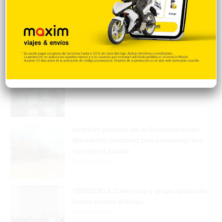
Policía Nacional ejecuta allanamientos;
ocupa escopeta, municiones y
motocicleta con chasis alterado
Hace 6 horas
Incautan 41 paquetes de marihuana
enviados desde EE. UU. con destino a SFM
Hace 6 horas
Amplían puentes de la Circunvalación
Machacho González tras incorporar dos
carriles al diseño
Hace 6 horas
VENEZUELA: Chavismo y grupo oposición
tienen primer diálogo
Hace 6 horas