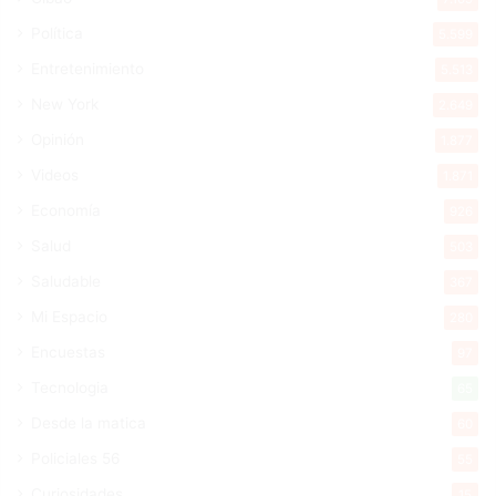
Política
5.599
Entretenimiento
5.513
New York
2.649
Opinión
1.877
Videos
1.871
Economía
926
Salud
503
Saludable
367
Mi Espacio
280
Encuestas
97
Tecnologia
65
Desde la matica
60
Policiales 56
55
Curiosidades
15