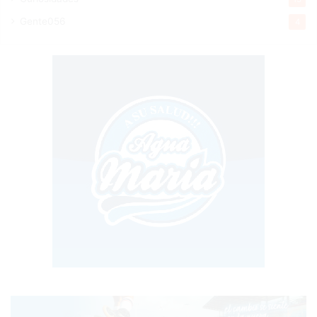
Gente056
4