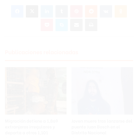
Facebook
X
LinkedIn
Tumblr
Pinterest
Reddit
VKontakte
Odnok
Pocket
Skype
Compartir por correo electrónico
Imprimir
Publicaciones relacionadas
Migración detiene a 1,869
Joven muere tras lanzarse del
extranjeros irregulares y
puente Juan Bosch en el
deporta a otros 1,101
Distrito Nacional