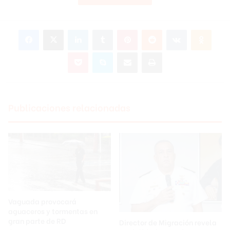
Facebook
X
LinkedIn
Tumblr
Pinterest
Reddit
VKontakte
Odnok
Pocket
Skype
Compartir por correo electrónico
Imprimir
Publicaciones relacionadas
Vaguada provocará
aguaceros y tormentas en
gran parte de RD
Director de Migración revela