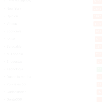
Entretenimiento
5.510
New York
2.648
Opinión
1.877
Videos
1.871
Economía
922
Salud
502
Saludable
367
Mi Espacio
280
Encuestas
97
Tecnologia
65
Desde la matica
60
Policiales 56
55
Curiosidades
15
Gente056
4