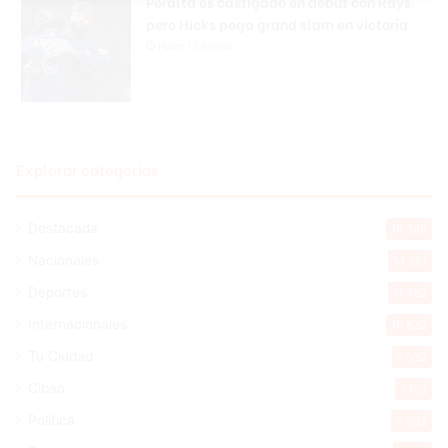
Peralta es castigado en debut con Rays,
pero Hicks pega grand slam en victoria
Hace 13 horas
Explorar categorias
Destacada
16.348
Nacionales
14.551
Deportes
11.482
Internacionales
10.832
Tu Ciudad
7.532
Cibao
7.103
Política
5.592