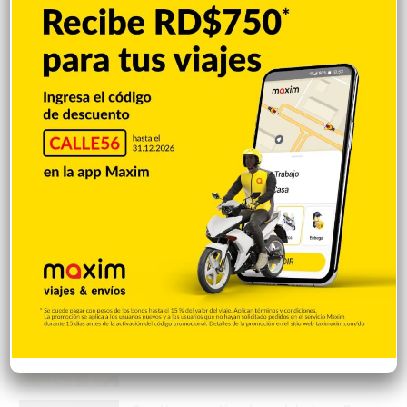
Vaguada provocará aguaceros y
tormentas en gran parte de RD
Hace 13 horas
Terremoto de magnitud 6,3 sacude la isla
filipina de Mindanao sin reportes de
víctimas
Hace 13 horas
Juan Luis Guerra actuará en la clausura
de los Juegos Centroamericanos y del
Caribe
Hace 13 horas
Asesinan a tiros al influencer César
Gastélum mientras grababa un video
para sus redes sociales
Hace 13 horas