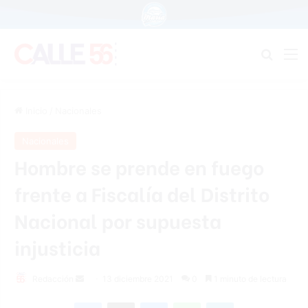
Buscar
M
Inicio
/
Nacionales
Nacionales
Hombre se prende en fuego
frente a Fiscalía del Distrito
Nacional por supuesta
injusticia
Send
Redacción
13 diciembre 2021
0
1 minuto de lectura
an
Facebook
X
Messenger
WhatsApp
Telegram