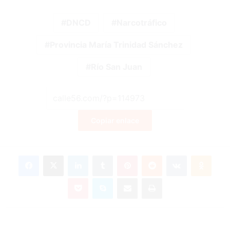
DNCD
Narcotráfico
Provincia María Trinidad Sánchez
Río San Juan
Copiar enlace
Facebook
X
LinkedIn
Tumblr
Pinterest
Reddit
VKontakte
Odnok
Pocket
Skype
Compartir por correo electrónico
Imprimir