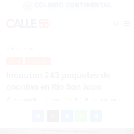
Buscar
M
Inicio
/
Cibao
Cibao
Destacada
Incautan 243 paquetes de
cocaína en Río San Juan
Send
Redacción
21 febrero 2023
0
1 minuto de lectura
an
Facebook
X
Messenger
WhatsApp
Telegram
email