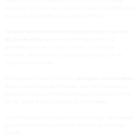
calibre 45, sin marca legible, un bombillo con cámara
integrada, una camioneta marca Ford, placa L327006, color
azul y una motocicleta, negra, placa K0173371.
También fue retenida una embarcación tipo cayuco de
16 pies de eslora
que se encontraba próximo a la
desembocadura de la laguna Gri-Gri, y que según
informes, estaba siendo utilizada para transportar las
sustancias narcóticas.
El Ministerio Público y la DNCD,
persiguen otros hombres
,
algunos de ellos ya identificados, para ser arrestados y
ponerlos a disposición de la justicia por violación a la ley
50-88, sobre drogas y sustancias controladas.
Los 243 paquetes ocupados fueron enviados bajo cadena
de custodia al Instituto Nacional de Ciencias Forenses
(Inacif).