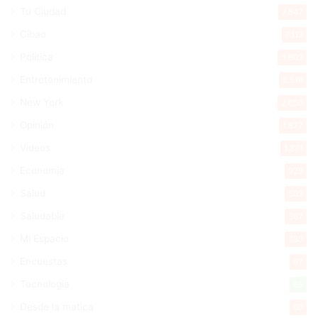
Tu Ciudad
7.547
Cibao
7.113
Política
5.603
Entretenimiento
5.516
New York
2.650
Opinión
1.877
Videos
1.871
Economía
928
Salud
503
Saludable
367
Mi Espacio
280
Encuestas
97
Tecnologia
65
Desde la matica
60