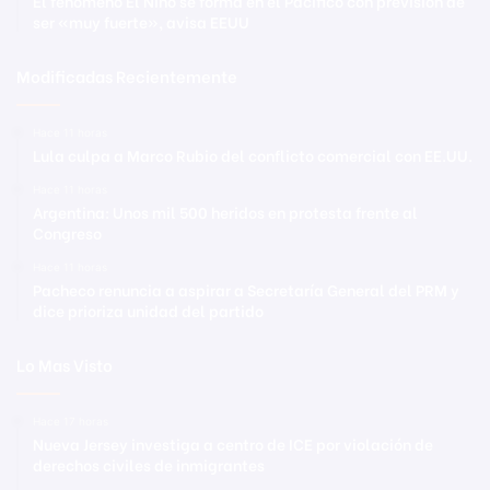
El fenómeno El Niño se forma en el Pacífico con previsión de
ser «muy fuerte», avisa EEUU
Modificadas Recientemente
Hace 11 horas
Lula culpa a Marco Rubio del conflicto comercial con EE.UU.
Hace 11 horas
Argentina: Unos mil 500 heridos en protesta frente al
Congreso
Hace 11 horas
Pacheco renuncia a aspirar a Secretaría General del PRM y
dice prioriza unidad del partido
Lo Mas Visto
Hace 17 horas
Nueva Jersey investiga a centro de ICE por violación de
derechos civiles de inmigrantes