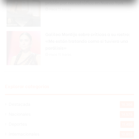
prisión por narcotráfico en Nueva York
Hace 11 horas
Galilea Montijo sobre críticas a su rostro:
«Me están tratando como si tuviera una
parálisis»
Hace 11 horas
Explorar categorias
Destacada
16.366
Nacionales
14.575
Deportes
11.499
Internacionales
10.855