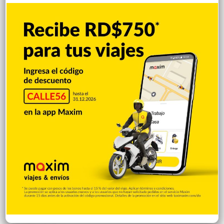
El papa se reunirá con víctima de abusos
en su próxima visita a Francia
Hace 10 horas
Accidente deja un muerto; familia
cuestiona la detención del presunto
implicado
Hace 11 horas
Incautan 303 paquetes de cocaína
ocultas en el piso de contenedor en Puerto
Caucedo
Hace 11 horas
Condenan dominicano a 14 años de