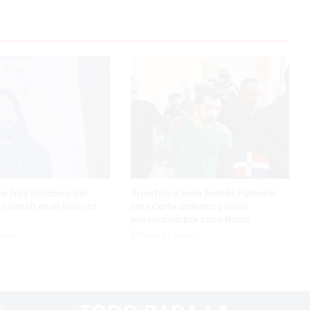
e
m
e
r
g
e
n
c
i
a
l
a
s
e tras lanzarse del
Arrestan a Jean Andrés Pumarol
c
n Bosch en el Distrito
tras Corte ordenar prisión
o
preventiva por caso Naco
m
oras
Hace 11 horas
p
r
a
s
p