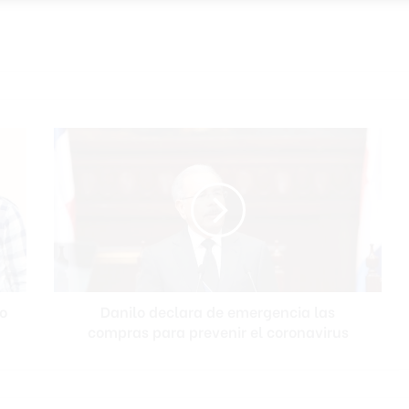
D
a
n
i
l
o
d
e
c
o
Danilo declara de emergencia las
l
compras para prevenir el coronavirus
a
r
a
d
e