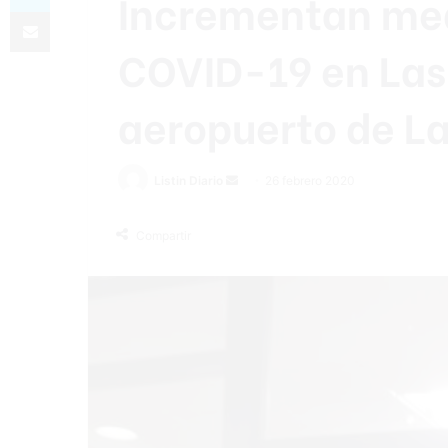
Incrementan med
Compartir por correo electrónico
COVID-19 en Las
aeropuerto de L
Listin Diario
S
26 febrero 2020
e
n
Compartir
d
a
n
e
m
a
i
l