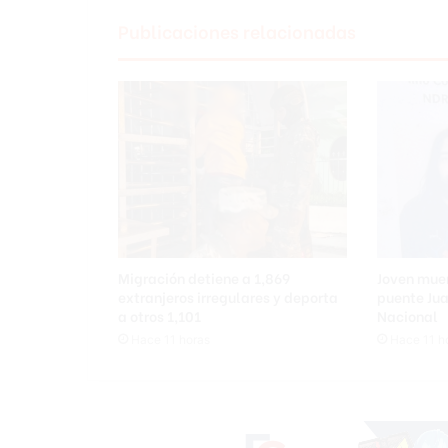
s
Publicaciones relacionadas
a
r
i
a
l
d
e
S
a
n
F
r
Migración detiene a 1,869
Joven muer
a
extranjeros irregulares y deporta
puente Jua
n
a otros 1,101
Nacional
c
Hace 11 horas
Hace 11 h
i
s
c
o
i