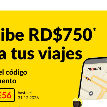
l de La Romana se reciben dos operaciones directas desde
os, cuyo número no fue revelado, son vigilados por las
o al país, de lugares donde se ha detectado el contagioso
o para detectar su temperatura corporal y otros síntomas
o y en conjunto con todas las agencias, como la Dirección
 agencias de viaje, que están colaborando con la detección
el virus», indicaron las autoridades de salud.
dades de aislamiento con capacidad de unas 42 camas listas
ronavirus que requieran ser sometidos a vigilancia o