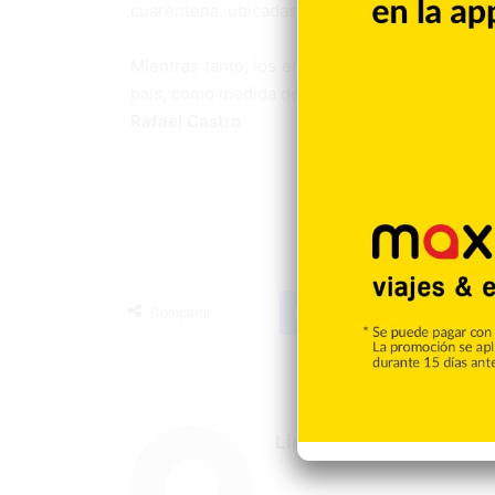
cuarentena, ubicadas en hospitales de diferent
Mientras tanto, los empleados de las instituci
país, como medida de prevención están usando
Rafael Castro
Facebook
X
LinkedIn
Tumblr
Compartir
Listin Diario