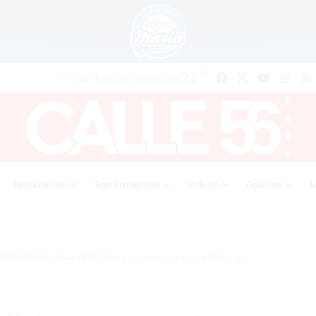
℃
23
Facebook
X
YouTube
Inst
San Francisco de Macoris
Nacionales
San Francisco
Videos
Opinión
M
l COVID-19 en Las Américas y aeropuerto de La Romana