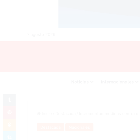
7 agosto 2026
Noticias
Internacionales
Tumblr
Pinterest
Inicio
/
Destacada
/
Incrementan medidas contra e
Odnoklassniki
Destacada
Nacionales
Skype