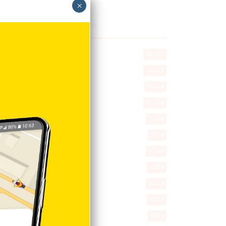
×
Explorar categorias
Destacada
16.360
Nacionales
14.567
Deportes
11.494
Internacionales
10.846
Tu Ciudad
7.546
Cibao
7.109
Política
5.599
Entretenimiento
5.513
New York
2.649
Opinión
1.877
Videos
1.871