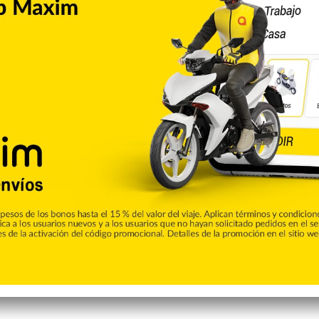
es puntos del país.
ones de servicios y algunos pasajeros que salen y entran al
 mascarilla.
Copiar enlace
Pinterest
Reddit
VKontakte
Odnoklassniki
Pocket
Skype
Compartir por correo electrónico
Imprimir