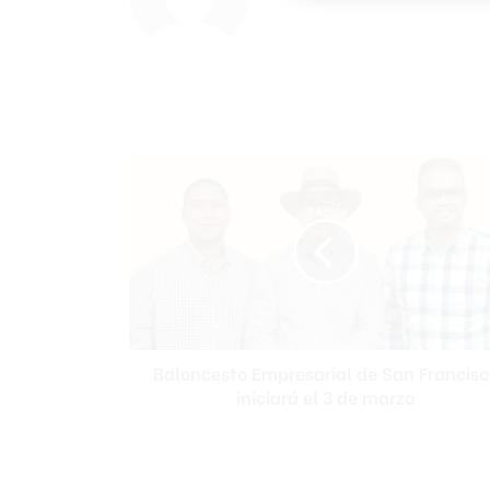
B
a
l
o
n
c
e
s
t
Baloncesto Empresarial de San Francisc
o
iniciará el 3 de marzo
E
m
p
r
e