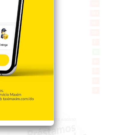
Economía
926
Salud
503
Saludable
367
Mi Espacio
280
Encuestas
97
Tecnologia
65
Desde la matica
60
Policiales 56
55
Curiosidades
15
Gente056
4