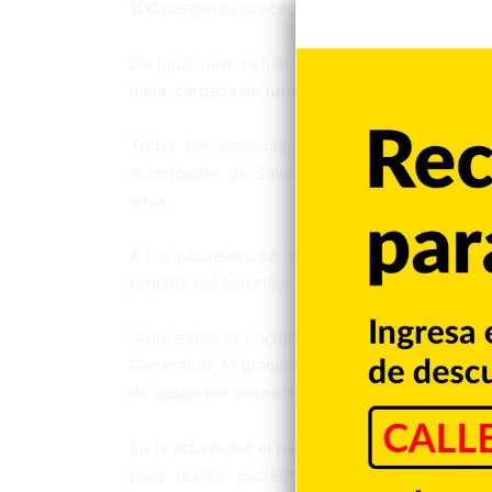
120 pasajeros procedentes de Milán.
De igual forma en el aeropuerto Internaciona
Italia, cargada de turistas.
Todas las semanas, una cantidad de viajer
autoridades de Salud Pública, tras su retorn
virus.
A los pasajeros se les colocan un termómetr
propios del coronavirus.
“Aquí estamos haciendo un trabajo sincronizad
General de Migración, las líneas aéreas y las
de pasajeros sospechoso con ciertos síntomas d
En la actualidad el país dispone de cinco uni
para recibir pacientes sospechosos del co