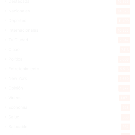
Destacada
16.366
Nacionales
14.575
Deportes
11.499
Internacionales
10.855
Tu Ciudad
7.547
Cibao
7.113
Política
5.603
Entretenimiento
5.516
New York
2.650
Opinión
1.877
Videos
1.871
Economía
928
Salud
503
Saludable
367