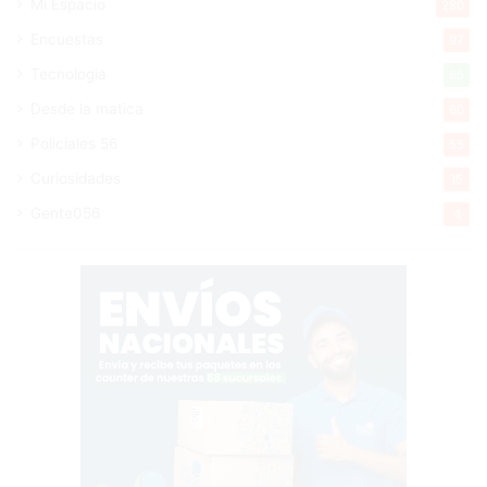
Mi Espacio
280
Encuestas
97
Tecnologia
65
Desde la matica
60
Policiales 56
55
Curiosidades
15
Gente056
4