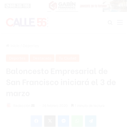
Buscar
M
Inicio
/
Deportes
Deportes
Destacada
Tu Ciudad
Baloncesto Empresarial de
San Francisco iniciará el 3 de
marzo
Redacción
S
26 febrero 2020
1 minuto de lectura
e
Facebook
X
Messenger
WhatsApp
Telegram
n
d