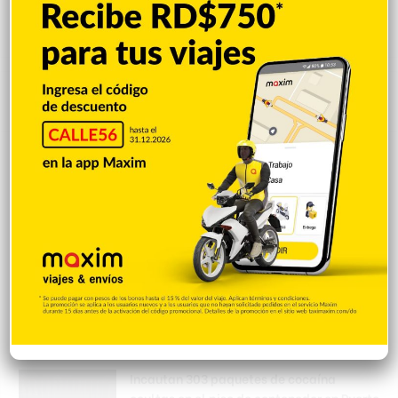
Popular
Reciente
Comentarios
El papa se reunirá con víctima de abusos
en su próxima visita a Francia
Hace 13 horas
Accidente deja un muerto; familia
cuestiona la detención del presunto
implicado
Hace 13 horas
Incautan 303 paquetes de cocaína
ocultas en el piso de contenedor en Puerto