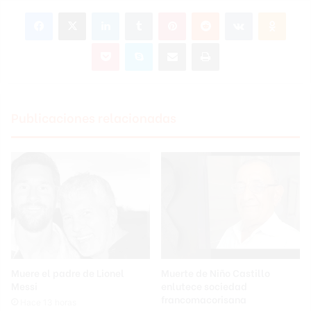
Facebook
X
LinkedIn
Tumblr
Pinterest
Reddit
VKontakte
Odnoklassniki
Pocket
Skype
Compartir por correo electrónico
Imprimir
Publicaciones relacionadas
Muere el padre de Lionel
Muerte de Niño Castillo
Messi
enlutece sociedad
francomacorisana
Hace 13 horas