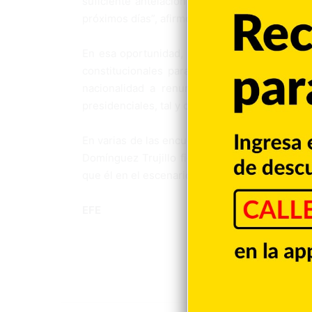
suficiente antelación” para que “la candida
próximos días”, afirmó el político en rueda de 
En esa oportunidad, Domínguez Trujillo se m
constitucionales para su aprobación, en refe
nacionalidad a renunciar a su otro pasapor
presidenciales, tal y como establece la Constit
En varias de las encuestas hechas públicas so
Domínguez Trujillo figura con una valoración
que él en el escenario electoral del país.
EFE