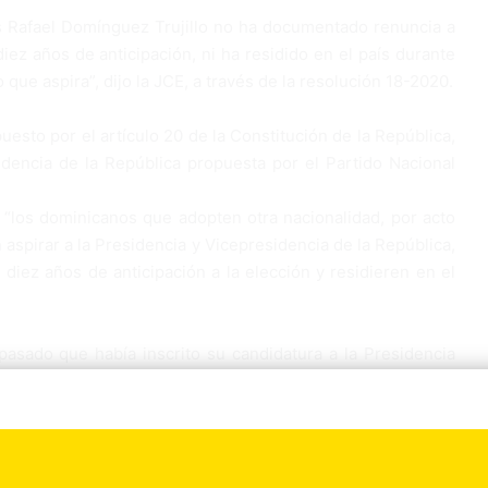
 Rafael Domínguez Trujillo no ha documentado renuncia a
iez años de anticipación, ni ha residido en el país durante
 que aspira”, dijo la JCE, a través de la resolución 18-2020.
uesto por el artículo 20 de la Constitución de la República,
idencia de la República propuesta por el Partido Nacional
 “los dominicanos que adopten otra nacionalidad, por acto
 aspirar a la Presidencia y Vicepresidencia de la República,
 diez años de anticipación a la elección y residieren en el
pasado que había inscrito su candidatura a la Presidencia
imiento de la candidatura. Me comprometí con todo el
ce la ley electoral (3 de marzo), y decidimos hacerlo con