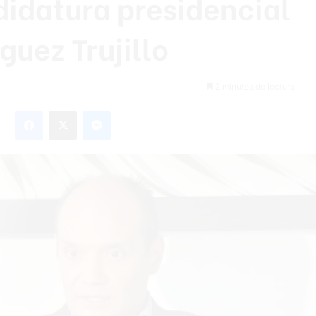
idatura presidencial
uez Trujillo
2 minutos de lectura
Facebook
X
Messenger