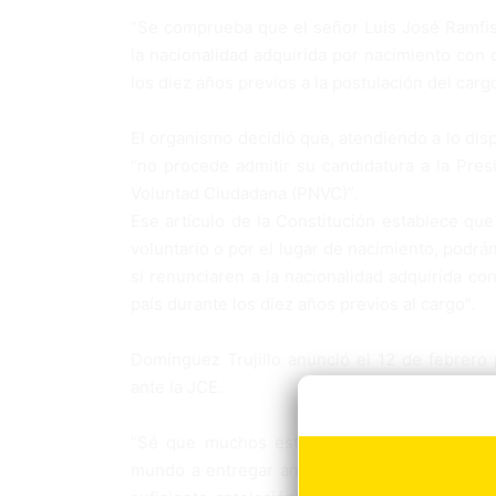
“Se comprueba que el señor Luis José Ramfis
la nacionalidad adquirida por nacimiento con d
los diez años previos a la postulación del cargo
El organismo decidió que, atendiendo a lo disp
“no procede admitir su candidatura a la Pres
Voluntad Ciudadana (PNVC)”.
Ese artículo de la Constitución establece que
voluntario o por el lugar de nacimiento, podrán
si renunciaren a la nacionalidad adquirida con
país durante los diez años previos al cargo”.
Domínguez Trujillo anunció el 12 de febrero 
ante la JCE.
“Sé que muchos estaban esperando el somet
mundo a entregar antes del plazo que estable