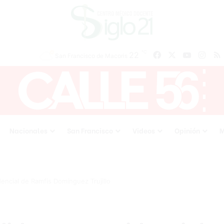
℃
22
Facebook
X
YouTube
Inst
San Francisco de Macoris
Nacionales
San Francisco
Videos
Opinión
M
encial de Ramfis Domínguez Trujillo