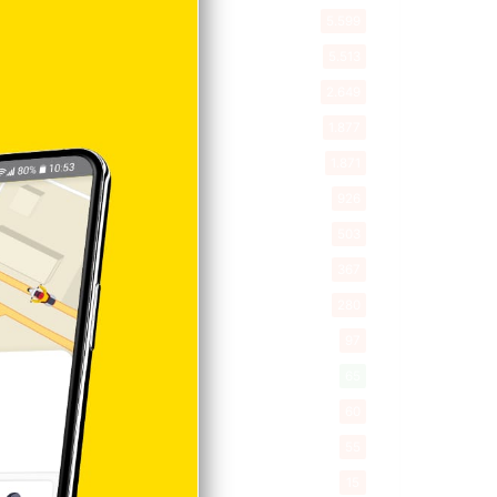
Política
5.599
Entretenimiento
5.513
New York
2.649
Opinión
1.877
Videos
1.871
Economía
926
Salud
503
Saludable
367
Mi Espacio
280
Encuestas
97
Tecnologia
65
Desde la matica
60
Policiales 56
55
Curiosidades
15