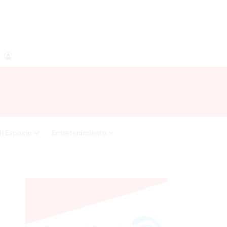
agram
RSS
Acceso
i Espacio
Entretenimiento