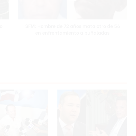
m
b
r
o
SFM: Hombre de 72 años mata otro de 56
e
en enfrentamiento a puñaladas
d
e
7
2
a
ñ
o
s
m
a
t
a
o
t
r
o
d