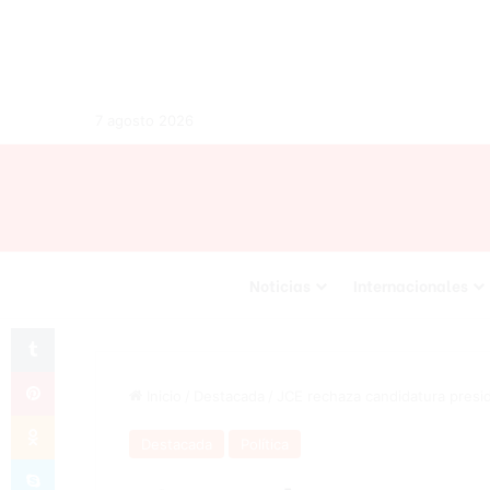
7 agosto 2026
Noticias
Internacionales
Tumblr
Pinterest
Inicio
/
Destacada
/
JCE rechaza candidatura presid
Odnoklassniki
Destacada
Política
Skype