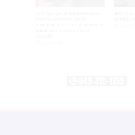
u
n
Francisco Javier García favorece
PRM irá a
i
debates entre aspirantes
unitaria y
e
presidenciales: “Las elecciones se
Hace 5 ho
t
ganan en el cerebro y en el
corazón”
o
a
Hace 4 horas
l
a
t
r
o
p
e
l
l
a
r
l
o
d