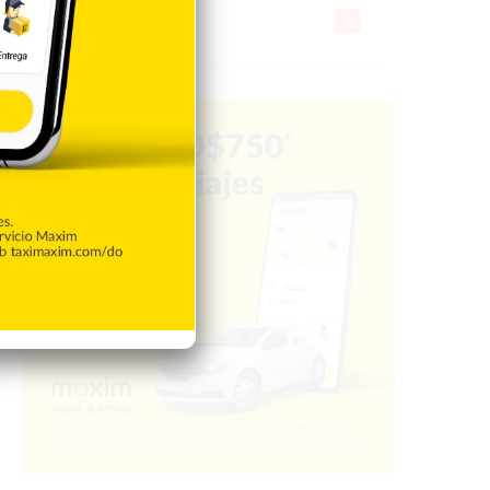
Gente056
4