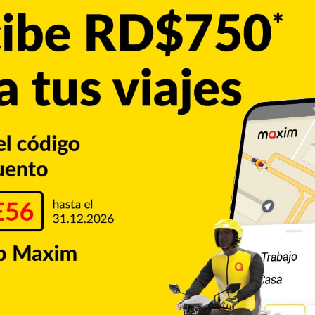
tura quede debidamente certificada como esperamos en los
prensa.
ostró convencido de que cumple con todos los requisitos
rencia a la obligatoriedad para los candidatos con doble
te diez años antes de la celebración de las elecciones
ución.
bre las elecciones presidenciales del 17 de mayo venidero,
 más elevada que algunos de los políticos con más tiempo
Copiar enlace