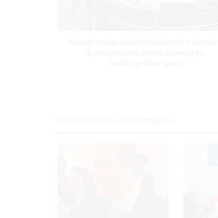
m
a
t
Abuelo mata accidentalmente a su niet
a
al atropellarlo dando reversa en
a
c
Santiago Rodríguez
c
i
d
e
n
Publicaciones relacionadas
t
a
l
m
e
n
t
e
a
s