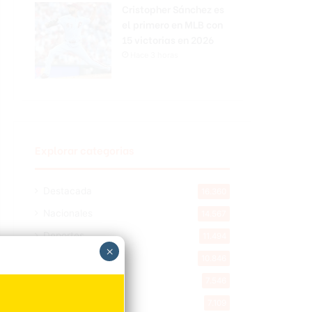
Cristopher Sánchez es
el primero en MLB con
15 victorias en 2026
Hace 3 horas
Explorar categorias
Destacada
16.360
Nacionales
14.567
Deportes
11.494
×
Internacionales
10.846
Tu Ciudad
7.546
Cibao
7.109