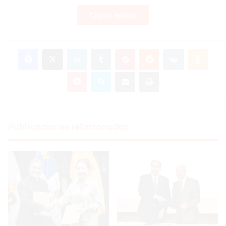
Copiar enlace
Facebook
X
LinkedIn
Tumblr
Pinterest
Reddit
VKontakte
Odnoklassniki
Pocket
Skype
Compartir por correo electrónico
Imprimir
Publicaciones relacionadas