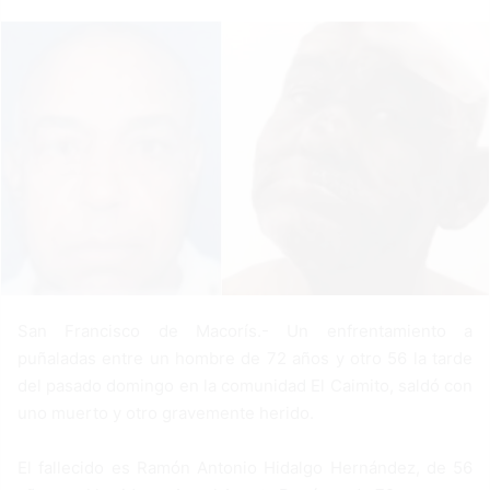
a
n
e
m
a
i
l
San Francisco de Macorís.- Un enfrentamiento a
puñaladas entre un hombre de 72 años y otro 56 la tarde
del pasado domingo en la comunidad El Caimito, saldó con
uno muerto y otro gravemente herido.
El fallecido es Ramón Antonio Hidalgo Hernández, de 56