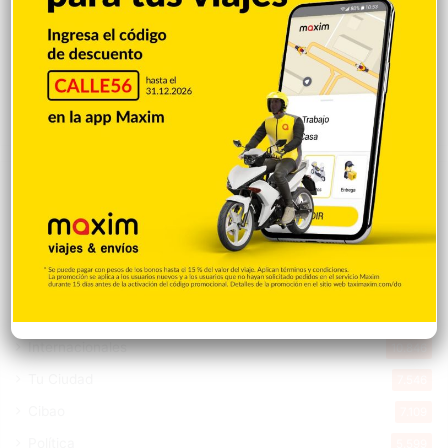
Cristopher Sánchez es el primero en MLB
con 15 victorias en 2026
Hace 12 horas
Explorar categorias
Destacada
16.360
Nacionales
14.567
Deportes
11.494
Internacionales
10.846
Tu Ciudad
7.546
Cibao
7.109
Política
5.599