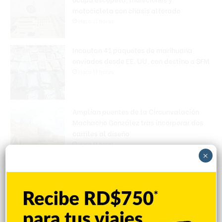
motocicleta con chasis alterado
Hace 11 horas
Incautan 41 paquetes de marihuana
enviados desde EE. UU. con destino a SFM
Hace 11 horas
Amplían puentes de la Circunvalación
Machacho González tras incorporar dos
carriles al diseño
Hace 11 horas
×
VENEZUELA: Chavismo y grupo oposición
tienen primer diálogo
Hace 12 horas