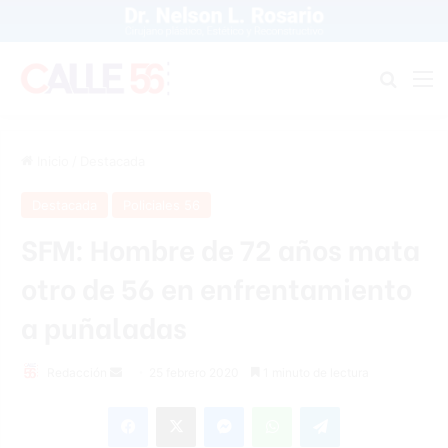
Buscar
M
Inicio
/
Destacada
Destacada
Policiales 56
SFM: Hombre de 72 años mata
otro de 56 en enfrentamiento
a puñaladas
Redacción
S
25 febrero 2020
1 minuto de lectura
e
Facebook
X
Messenger
WhatsApp
Telegram
n
d