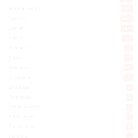
Entretenimiento
5.513
New York
2.649
Opinión
1.877
Videos
1.871
Economía
926
Salud
503
Saludable
367
Mi Espacio
280
Encuestas
97
Tecnologia
65
Desde la matica
60
Policiales 56
55
Curiosidades
15
Gente056
4