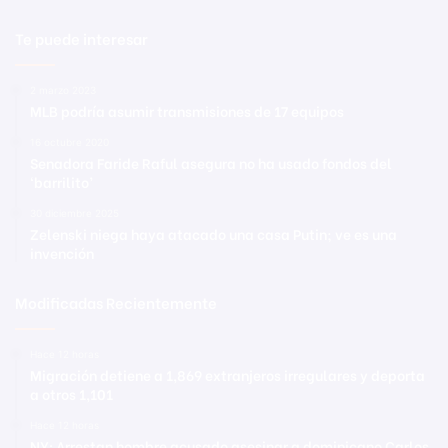
Te puede interesar
2 marzo 2023
MLB podría asumir transmisiones de 17 equipos
16 octubre 2020
Senadora Faride Raful asegura no ha usado fondos del
‘barrilito’
30 diciembre 2025
Zelenski niega haya atacado una casa Putin; ve es una
invención
Modificadas Recientemente
Hace 12 horas
Migración detiene a 1,869 extranjeros irregulares y deporta
a otros 1,101
Hace 12 horas
NY: Arrestan hombre acusado asesinar a dominicano Carlos