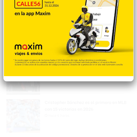
Hace 6 horas
Amplían puentes de la Circunvalación
Machacho González tras incorporar dos
carriles al diseño
Hace 6 horas
VENEZUELA: Chavismo y grupo oposición
tienen primer diálogo
Hace 6 horas
Cristopher Sánchez es el primero en MLB
con 15 victorias en 2026
Hace 6 horas