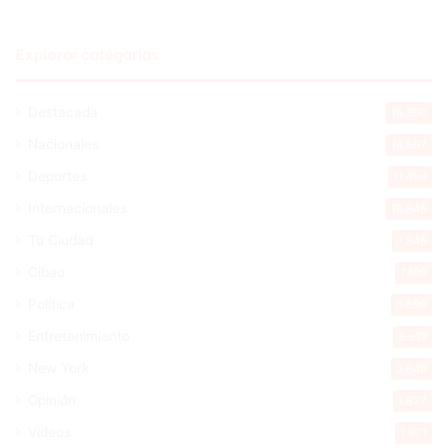
Explorar categorias
Destacada
16.360
Nacionales
14.567
Deportes
11.494
Internacionales
10.846
Tu Ciudad
7.546
Cibao
7.109
Política
5.599
Entretenimiento
5.513
New York
2.649
Opinión
1.877
Videos
1.871