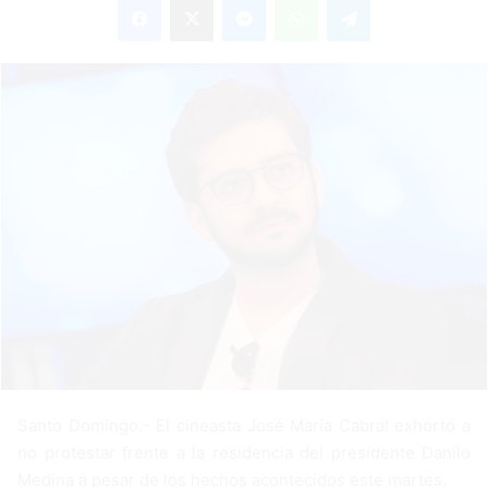
n
d
a
n
e
m
a
i
l
Santo Domingo.- El cineasta José María Cabral exhortó a
no protestar frente a la residencia del presidente Danilo
Medina a pesar de los hechos acontecidos este martes.