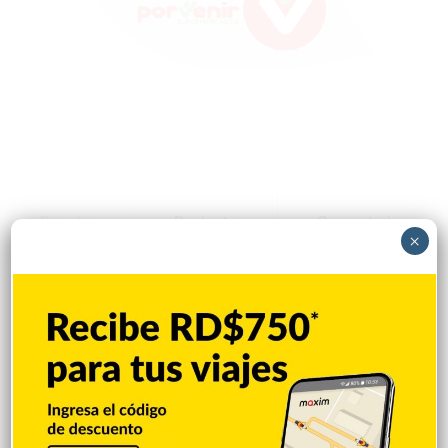
Popular
Reciente
Comentarios
×
Policía Nacional ejecuta allanamientos;
ocupa escopeta, municiones y
motocicleta con chasis alterado
Hace 6 horas
Incautan 41 paquetes de marihuana
enviados desde EE. UU. con destino a SFM