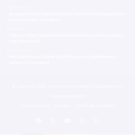
Hace 7 horas
Arrestan a Jean Andrés Pumarol tras Corte ordenar prisión
preventiva por caso Naco
Hace 7 horas
Chourio y Gary Sánchez jonronean, May gana en su debut
con Cerveceros
Hace 7 horas
Mets arruinan el debut de Griffin con los Guardianes y
vencen a Cleveland
© Copyright 2026, Derechos Reservados | Orgullosamente
Francomacorisano
Sobre nosotros
Contacto
Política de privacidad
Facebook
X
YouTube
Instagram
RSS