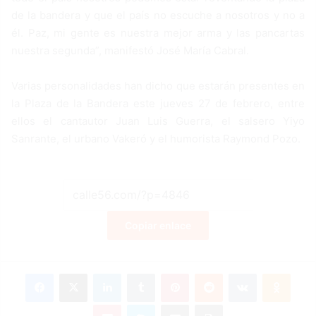
de la bandera y que el país no escuche a nosotros y no a
él. Paz, mi gente es nuestra mejor arma y las pancartas
nuestra segunda”, manifestó José María Cabral.
Varias personalidades han dicho que estarán presentes en
la Plaza de la Bandera este jueves 27 de febrero, entre
ellos el cantautor Juan Luis Guerra, el salsero Yiyo
Sanrante, el urbano Vakeró y el humorista Raymond Pozo.
Copiar enlace
Facebook
X
LinkedIn
Tumblr
Pinterest
Reddit
VKontakte
Odnoklassniki
Pocket
Skype
Compartir por correo electrónico
Imprimir