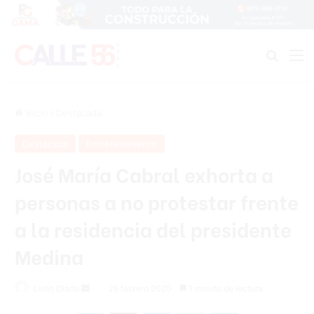
Buscar
M
Inicio
/
Destacada
Destacada
Entretenimiento
José María Cabral exhorta a
personas a no protestar frente
a la residencia del presidente
Medina
Listin Diario
S
26 febrero 2020
1 minuto de lectura
e
Facebook
X
Messenger
WhatsApp
Telegram