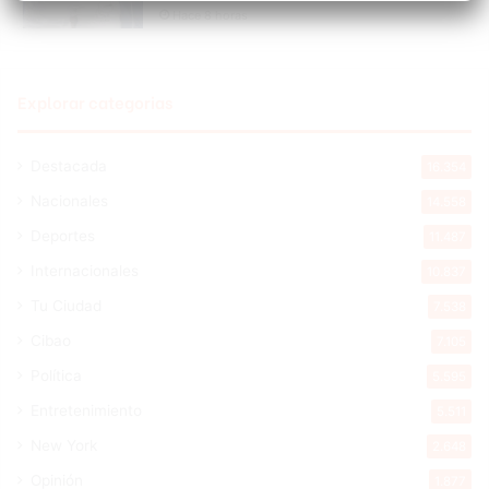
Hace 8 horas
Explorar categorias
Destacada
16.354
Nacionales
14.558
Deportes
11.487
Internacionales
10.837
Tu Ciudad
7.538
Cibao
7.105
Política
5.595
Entretenimiento
5.511
New York
2.648
Opinión
1.877