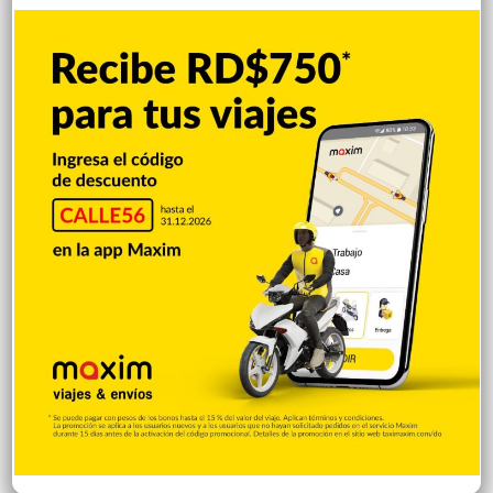
UASD-SFM y Salud Pública Duarte
acuerdan fortalecer servicios de salud y
firmar convenio
Hace 7 horas
Concejo de Regidores declara Hijos
Distinguidos de San Francisco de Macorís
a tres atletas medallistas de los Juegos
Centroamericanos y del Caribe 2026
Hace 8 horas
Reportan derrumbe en estructura de la
avenida Circunvalación de SFM
Hace 8 horas
Alcalde Alex Díaz Paulino gestiona
entrega de solar para el medallista
Jhonnathan Elysse Martínez, quien
construirá una vivienda para su madre