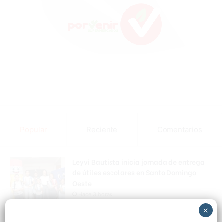
Popular
Reciente
Comentarios
Leyvi Bautista inicia jornada de entrega
de útiles escolares en Santo Domingo
Oeste
Hace 3 horas
×