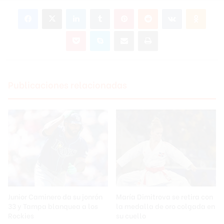
Facebook
X
LinkedIn
Tumblr
Pinterest
Reddit
VKontakte
Odnok
Pocket
Skype
Compartir por correo electrónico
Imprimir
Publicaciones relacionadas
Junior Caminero da su jonrón
María Dimitrova se retira con
33 y Tampa blanquea a los
la medalla de oro colgada en
Rockies
su cuello