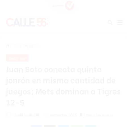
Buscar
M
Inicio
/
Deportes
Deportes
Juan Soto conecta quinto
jonrón en misma cantidad de
juegos; Mets dominan a Tigres
12-5
Send
Justin Santos
3 septiembre 2025
1 minuto de lectura
an
Facebook
X
Messenger
WhatsApp
Telegram