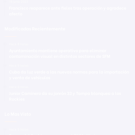
18 junio 2023
Francisco reaparece ante fieles tras operación y agradece
afecto
Modificadas Recientemente
Hace 8 horas
Ayuntamiento mantiene operativo para eliminar
contaminación visual en distintos sectores de SFM
Hace 9 horas
Cuba da luz verde a las nuevas normas para la importación
y venta de vehículos
Hace 9 horas
Junior Caminero da su jonrón 33 y Tampa blanquea a los
Rockies
Lo Mas Visto
Hace 9 horas