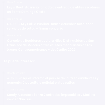
Hace 3 horas
Leyvi Bautista inicia jornada de entrega de útiles escolares
en Santo Domingo Oeste
Hace 7 horas
UASD-SFM y Salud Pública Duarte acuerdan fortalecer
servicios de salud y firmar convenio
Hace 8 horas
Concejo de Regidores declara Hijos Distinguidos de San
Francisco de Macorís a tres atletas medallistas de los
Juegos Centroamericanos y del Caribe 2026
Te puede interesar
19 octubre 2021
«Chu» Vásquez informa el país se dividirá en cuadrantes y
aumentará patrullaje policial en las calles
21 agosto 2025
Sandy Alcántara lanza 7 entradas impecables y Marlins
vencen San Luis