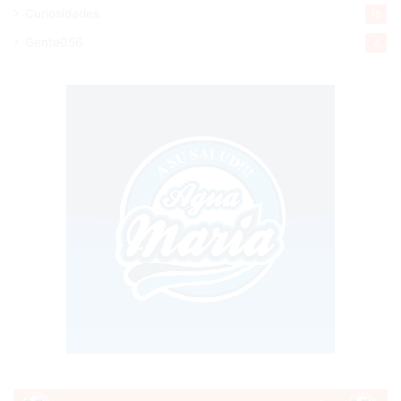
Curiosidades
15
Gente056
4