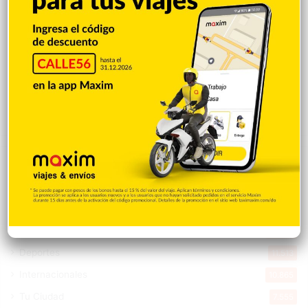
Stowers conecta 2 hits y remolca 2 pero
sale por molestia en triunfo de Marlins
12-3
Hace 4 horas
Explorar categorias
Destacada
16.378
Nacionales
14.586
Deportes
11.513
Internacionales
10.865
Tu Ciudad
7.555