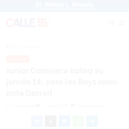
Buscar
M
Inicio
/
Deportes
Deportes
Junior Caminero batea su
jonrón 14, pero los Rays caen
ante Detroit
Send
Justin Santos
2 junio 2026
1 minuto de lectura
an
Facebook
X
Messenger
WhatsApp
Telegram
email