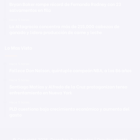
Bryan Baker rompe récord de Fernando Rodney con 23
salvamentos en fila
Hace 5 horas
La Altagracia concentra más de 215,000 cabezas de
ganado y lidera producción de carne y leche
Lo Mas Visto
Hace 5 horas
Fallece Don Nelson, quíntuple campeón NBA, a los 86 años
Hace 5 horas
Santiago Matías y Alfredo de la Cruz protagonizan tenso
enfrentamiento en Nueva York
Hace 5 horas
PLD cuestiona bajo crecimiento económico y aumento del
gasto
© Copyright 2026, Derechos Reservados | Orgullosamente