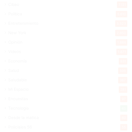
Cibao
7.121
Política
5.610
Entretenimiento
5.523
New York
2.650
Opinión
1.884
Videos
1.871
Economía
931
Salud
505
Saludable
367
Mi Espacio
281
Encuestas
97
Tecnologia
65
Desde la matica
60
Policiales 56
55