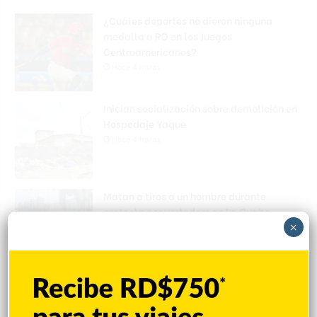
¿Cuáles deportes no dieron ninguna
medalla a RD en los Juegos
Centroamericanos?
Hace 4 horas
Inician socialización sobre demolición en
Hospedaje Yaque
Hace 4 horas
Matan a tiros a un hombre durante
protesta por vertedero en La Cuaba
×
Hace 4 horas
Encuentran mujer muerta en las aguas de
Playa Los Blancos, Barahona
Hace 4 horas