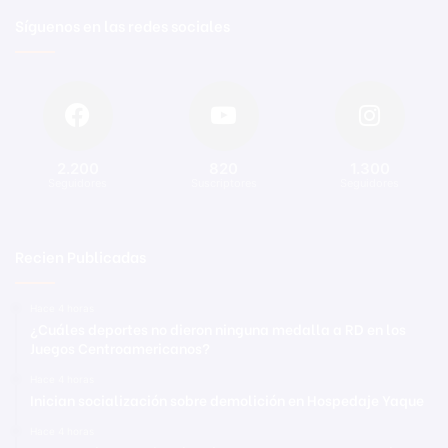
Síguenos en las redes sociales
2.200
820
1.300
Seguidores
Suscriptores
Seguidores
Recien Publicadas
Hace 4 horas
¿Cuáles deportes no dieron ninguna medalla a RD en los
Juegos Centroamericanos?
Hace 4 horas
Inician socialización sobre demolición en Hospedaje Yaque
Hace 4 horas