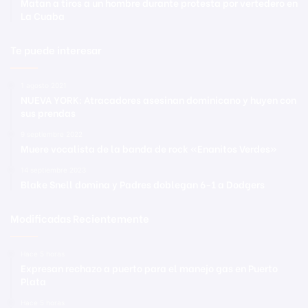
Matan a tiros a un hombre durante protesta por vertedero en
La Cuaba
Te puede interesar
1 agosto 2021
NUEVA YORK: Atracadores asesinan dominicano y huyen con
sus prendas
9 septiembre 2022
Muere vocalista de la banda de rock «Enanitos Verdes»
14 septiembre 2023
Blake Snell domina y Padres doblegan 6-1 a Dodgers
Modificadas Recientemente
Hace 5 horas
Expresan rechazo a puerto para el manejo gas en Puerto
Plata
Hace 5 horas