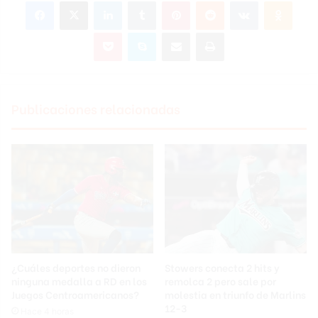
Facebook
X
LinkedIn
Tumblr
Pinterest
Reddit
VKontakte
Odnok
Pocket
Skype
Compartir por correo electrónico
Imprimir
Publicaciones relacionadas
¿Cuáles deportes no dieron
Stowers conecta 2 hits y
ninguna medalla a RD en los
remolca 2 pero sale por
Juegos Centroamericanos?
molestia en triunfo de Marlins
12-3
Hace 4 horas