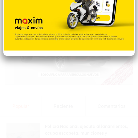
Popular
Reciente
Comentarios
Policía Nacional ejecuta allanamientos;
ocupa escopeta, municiones y