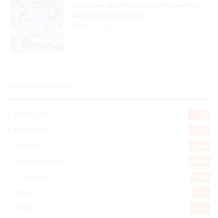
Cristopher Sánchez es el primero en MLB
con 15 victorias en 2026
Hace 41 minutos
Explorar categorias
Destacada
16.360
Nacionales
14.567
Deportes
11.494
Internacionales
10.846
Tu Ciudad
7.546
Cibao
7.109
Política
5.599