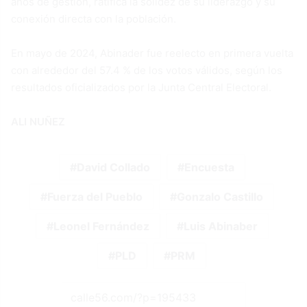
años de gestión, ratifica la solidez de su liderazgo y su
conexión directa con la población.
En mayo de 2024, Abinader fue reelecto en primera vuelta
con alrededor del 57.4 % de los votos válidos, según los
resultados oficializados por la Junta Central Electoral.
ALI NUÑEZ
David Collado
Encuesta
Fuerza del Pueblo
Gonzalo Castillo
Leonel Fernández
Luis Abinaber
PLD
PRM