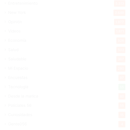
Entretenimiento
5.513
New York
2.649
Opinión
1.877
Videos
1.871
Economía
926
Salud
503
Saludable
367
Mi Espacio
280
Encuestas
97
Tecnologia
65
Desde la matica
60
Policiales 56
55
Curiosidades
15
Gente056
4