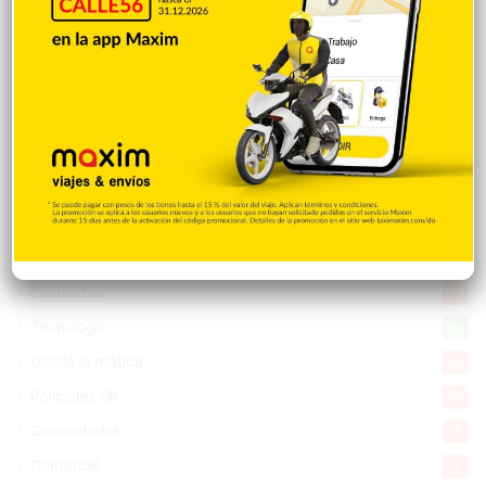
Entretenimiento
5.513
New York
2.649
Opinión
1.877
Videos
1.871
Economía
926
Salud
503
Saludable
367
Mi Espacio
280
Encuestas
97
Tecnologia
65
Desde la matica
60
Policiales 56
55
Curiosidades
15
Gente056
4