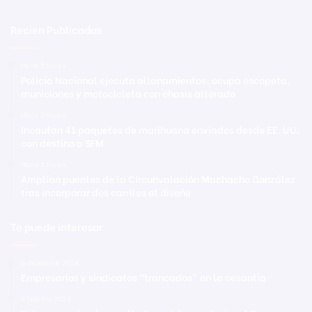
Recien Publicadas
Hace 3 horas
Policía Nacional ejecuta allanamientos; ocupa escopeta,
municiones y motocicleta con chasis alterado
Hace 3 horas
Incautan 41 paquetes de marihuana enviados desde EE. UU.
con destino a SFM
Hace 3 horas
Amplían puentes de la Circunvalación Machacho González
tras incorporar dos carriles al diseño
Te puede interesar
6 diciembre 2024
Empresarios y sindicatos “trancados” en la cesantía
8 febrero 2024