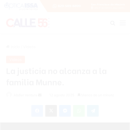
Buscar
M
Inicio
/
Videos
Videos
La justicia no alcanza a la
familia Munne.
Abdiel Ventura
S
12 agosto 2025
Menos de un minuto
e
Facebook
X
Messenger
WhatsApp
Telegram
n
d
a
n