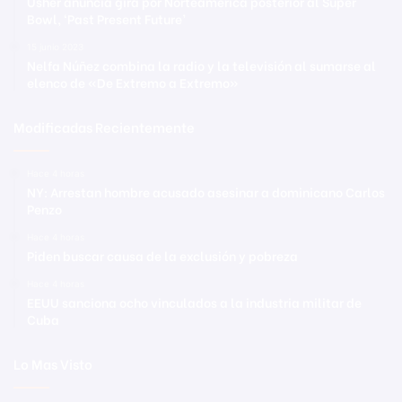
Usher anuncia gira por Norteamérica posterior al Super
Bowl, ‘Past Present Future’
15 junio 2023
Nelfa Núñez combina la radio y la televisión al sumarse al
elenco de «De Extremo a Extremo»
Modificadas Recientemente
Hace 4 horas
NY: Arrestan hombre acusado asesinar a dominicano Carlos
Penzo
Hace 4 horas
Piden buscar causa de la exclusión y pobreza
Hace 4 horas
EEUU sanciona ocho vinculados a la industria militar de
Cuba
Lo Mas Visto