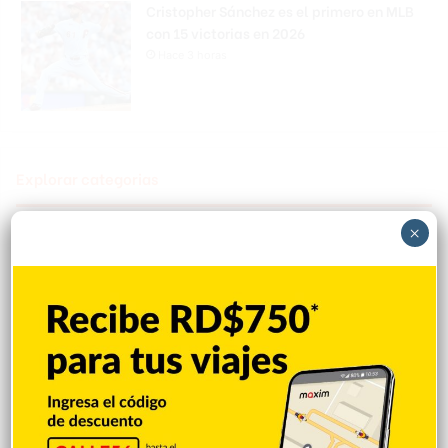
Cristopher Sánchez es el primero en MLB
con 15 victorias en 2026
Hace 3 horas
Explorar categorias
×
Destacada
16.360
Nacionales
14.567
Deportes
11.494
Internacionales
10.846
Tu Ciudad
7.546
Cibao
7.109
Política
5.599