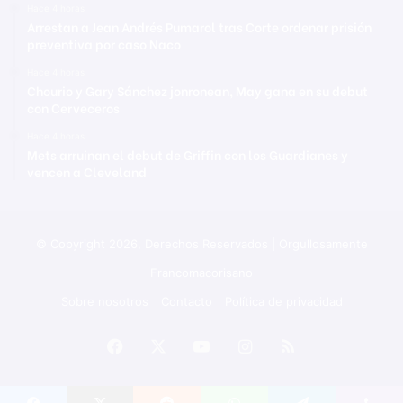
Hace 4 horas
Arrestan a Jean Andrés Pumarol tras Corte ordenar prisión
preventiva por caso Naco
Hace 4 horas
Chourio y Gary Sánchez jonronean, May gana en su debut
con Cerveceros
Hace 4 horas
Mets arruinan el debut de Griffin con los Guardianes y
vencen a Cleveland
© Copyright 2026, Derechos Reservados | Orgullosamente
Francomacorisano
Sobre nosotros
Contacto
Política de privacidad
Facebook
X
YouTube
Instagram
RSS