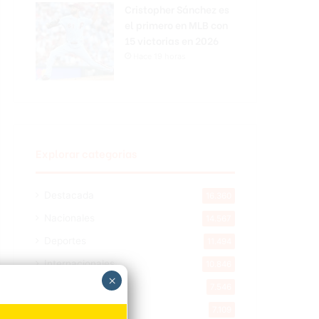
Cristopher Sánchez es
el primero en MLB con
15 victorias en 2026
Hace 19 horas
Explorar categorias
Destacada
16.360
Nacionales
14.567
Deportes
11.494
Internacionales
10.846
×
Tu Ciudad
7.546
Cibao
7.109