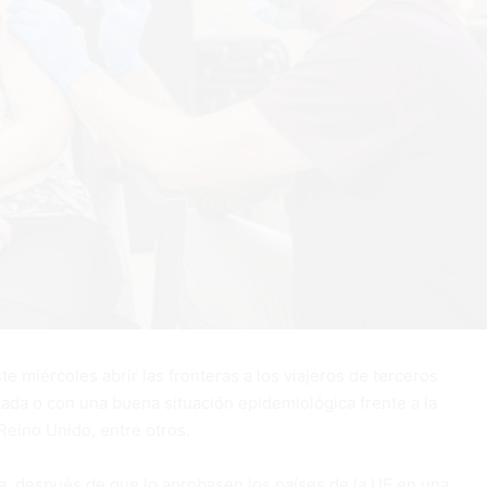
 miércoles abrir las fronteras a los viajeros de terceros
da o con una buena situación epidemiológica frente a la
Reino Unido, entre otros.
a, después de que lo aprobasen los países de la UE en una