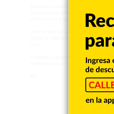
Actualmente se permite la entrada a los viajero
Zelanda, Ruanda, Singapur, Corea del Sur y Ta
están sujetos a la reciprocidad de Pekín.
Mientras tanto, las negociaciones entre las ins
facilite los viajes entre los ciudadanos de la 
junio
El Parlamento Europeo pidió ayer que se utili
ciudadanos que no se hayan podido vacunar y n
EFE
UE
Unión Eu