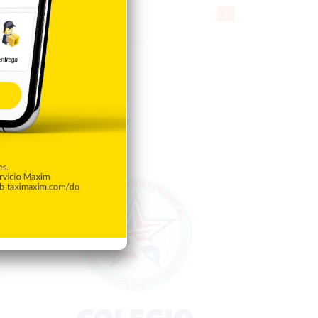
Gente056
4