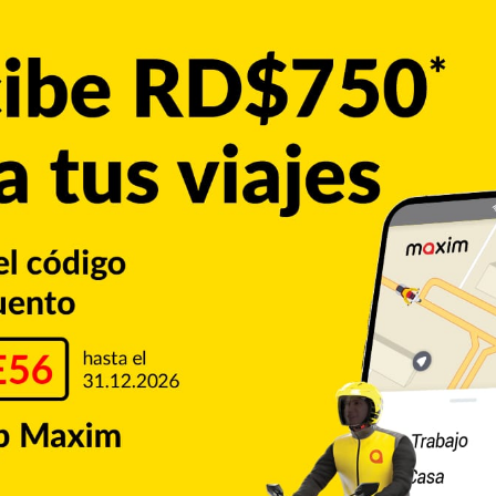
s de siete países terceros: Israel, Australia, Nueva
ilandia, mientras que los desplazamientos desde China
tituciones europeas para aprobar el certificado digital que
UE siguen en curso, con el objetivo de que entre en vigor en
cen fondos europeos para financiar las pruebas PCR a los
ecesiten hacerse el test para poder viajar.
ropea
Viajeros vacunados
Copiar enlace