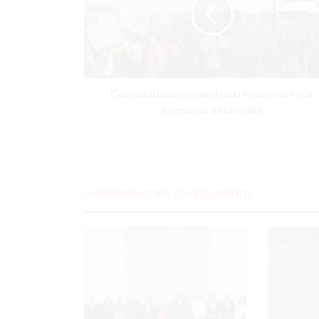
por
caminos
vecinales
Comunidades cordillera marchan por
caminos vecinales
Publicaciones relacionadas