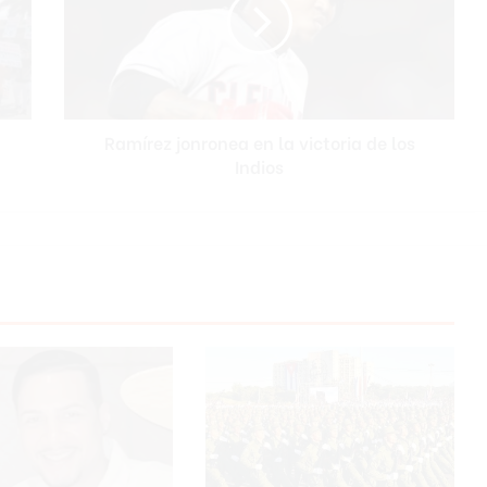
la
victoria
de
los
Indios
Ramírez jonronea en la victoria de los
Indios