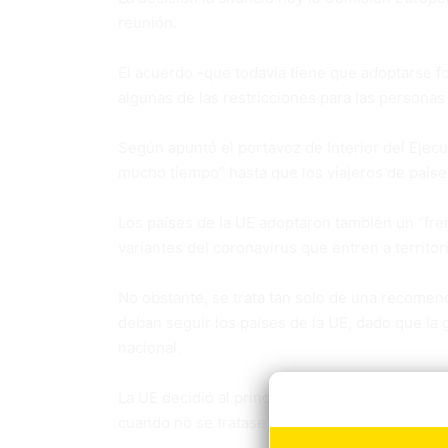
reunión.
El acuerdo -que todavía tiene que adoptarse f
algunas de las restricciones para las persona
Según apuntó el portavoz de Interior del Ejecu
mucho tiempo” hasta que los viajeros de país
Los países de la UE adoptaron también un “fre
variantes del coronavirus que entren a territor
No obstante, se trata tan solo de una recomen
deban seguir los países de la UE, dado que la
nacional.
La UE decidió al principio de la pandemia prohi
cuando no se tratase de desplazamientos esenc