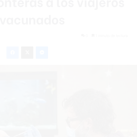
onteras a los viajeros
vacunados
0
1 minuto de lectura
Facebook
X
Messenger