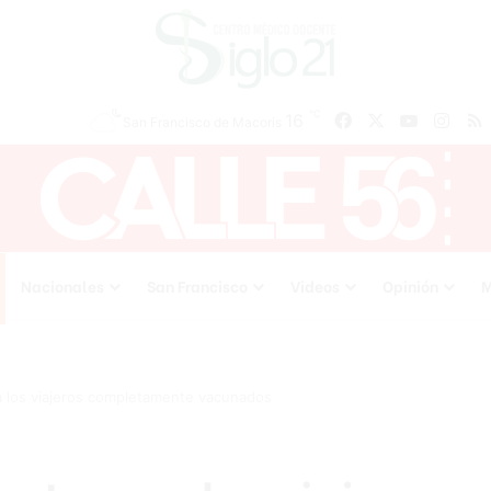
℃
Facebook
X
YouTube
Inst
16
San Francisco de Macoris
Nacionales
San Francisco
Videos
Opinión
M
a los viajeros completamente vacunados