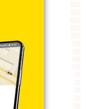
Política
5.599
Entretenimiento
5.513
New York
2.649
Opinión
1.877
Videos
1.871
Economía
926
Salud
503
Saludable
367
Mi Espacio
280
Encuestas
97
Tecnologia
65
Desde la matica
60
Policiales 56
55
Curiosidades
15