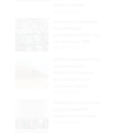
chasis alterado
Hace 19 horas
Incautan 41 paquetes
de marihuana
enviados desde EE. UU.
con destino a SFM
Hace 19 horas
Amplían puentes de la
Circunvalación
Machacho González
tras incorporar dos
carriles al diseño
Hace 19 horas
VENEZUELA: Chavismo
y grupo oposición
tienen primer diálogo
Hace 19 horas