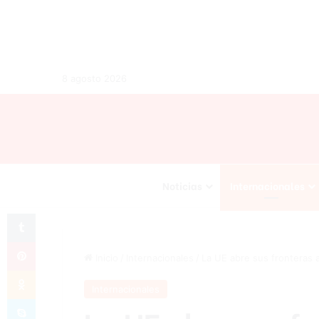
8 agosto 2026
Noticias
Internacionales
Tumblr
Pinterest
Inicio
/
Internacionales
/
La UE abre sus fronteras 
Odnoklassniki
Internacionales
Skype