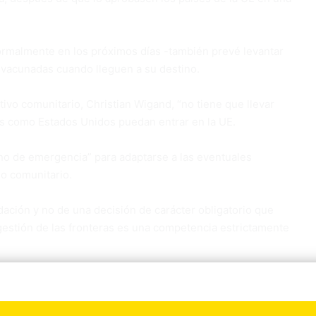
ormalmente en los próximos días -también prevé levantar
s vacunadas cuando lleguen a su destino.
tivo comunitario, Christian Wigand, “no tiene que llevar
es como Estados Unidos puedan entrar en la UE.
no de emergencia” para adaptarse a las eventuales
io comunitario.
dación y no de una decisión de carácter obligatorio que
 gestión de las fronteras es una competencia estrictamente
bir la entrada a los viajeros de terceros países, siempre y
iales, y hasta ahora eran muy pocos los viajes permitidos.