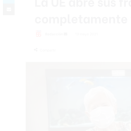
La UE abre sus fr
Compartir por correo electrónico
completamente 
Send
Redacción
19 mayo 2021
an
email
Compartir