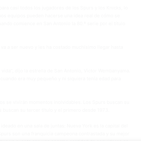
ra casi todos los jugadores de los Spurs y los Knicks, lo
bos equipos pueden hacerse una idea real de cómo se
uando comience en San Antonio la 80.ª serie por el título
va a ser nuevo y les ha costado muchísimo llegar hasta
ida”, dijo la estrella de San Antonio, Victor Wembanyama.
 cuando era muy pequeño y ni siquiera tenía edad para
idos se vivirán momentos inolvidables. Los Spurs buscan su
s buscan su tercer título y el primero desde 1973.
deado en una sala de juntas: Nueva York es la capital del
 Spurs son una franquicia campeona contrastada y su mejor