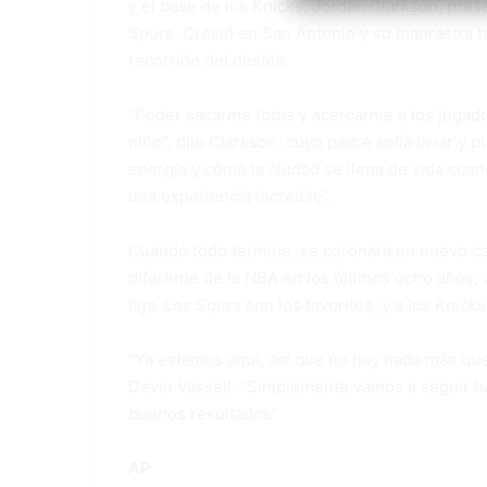
y el base de los Knicks, Jordan Clarkson, pres
Spurs. Creció en San Antonio y su madrastra tr
recorrido del desfile.
“Poder sacarme fotos y acercarme a los jugado
niño”, dijo Clarkson, cuyo padre solía lavar y 
energía y cómo la ciudad se llena de vida cua
una experiencia increíble”.
Cuando todo termine, se coronará un nuevo ca
diferente de la NBA en los últimos ocho años, 
liga. Los Spurs son los favoritos, y a los Knick
“Ya estamos aquí, así que no hay nada más que 
Devin Vassell. “Simplemente vamos a seguir h
buenos resultados”
AP