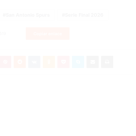
San Antonio Spurs
Serie Final 2026
Copiar enlace
umblr
Pinterest
Reddit
VKontakte
Odnoklassniki
Pocket
Skype
Compartir por correo electrónico
Imprimir