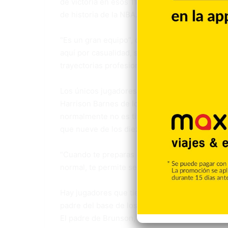
de victoria en esos 11 partidos no tiene prece
de historia de la NBA.
“Es un gran equipo”, dijo Wembanyama. “Es u
aquí por casualidad, sino gracias a un esfuerzo
trayectorias profesionales muy diferentes. En 
Los únicos jugadores de esta serie que han sid
Harrison Barnes de los Spurs (con Golden Stat
normalmente no es titular con San Antonio, mien
que nueve de los diez titulares en el primer p
“Cuando te preparas de la manera correcta, cu
normal, te permite ser lo más normal posible”,
Hay jugadores que tienen vínculos con las Final
padre del base de los Spurs, Dylan Harper, e
El padre de Brunson, Rick Brunson, asistente d