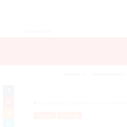
9 agosto 2026
Noticias
Internacionales
Tumblr
Pinterest
Inicio
/
Deportes
/
Las Finales, un mundo nuevo pa
Odnoklassniki
Deportes
Destacada
Skype