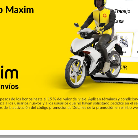
dentes en ningún otro lapso de 11 partidos en los 80 años
n gran equipo de jugadores experimentados que no están
 constante a lo largo de los años. Todos ellos han tenido
mi opinión, están justo donde deben estar”.
o titulares en partidos de finales en el pasado son
e) y Mikal Bridges de los Knicks (con Phoenix). Barnes
tras que Bridges sí lo es con los Knicks, lo que significa
artido estarán en una situación desconocida.
ando sigues tus rutinas, cuando lo tratas como un partido
 dijo Brunson.
es del pasado, incluso sin haber participado en ellas. El
s Ron Harper, cinco veces campeón de la NBA como jugador.
e los Knicks, jugó para Nueva York en las Finales de 1999,