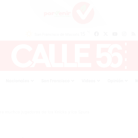
℃
Facebook
X
YouTube
Inst
15
San Francisco de Macoris
Nacionales
San Francisco
Videos
Opinión
M
ra muchos jugadores de los Knicks y los Spurs