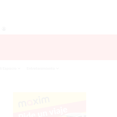
agram
RSS
Acceso
i Espacio
Entretenimiento