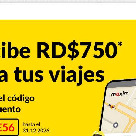
s que ya cuenta con una enorme cantidad de seguidores en
 los Spurs, Stephon Castle, sobre Wembanyama.
e las finales de la Conferencia Este, no tuvo más que
es de la Conferencia Oeste.
unson el martes. “Las cosas que es capaz de hacer en ambos
abía visto antes en una persona de su tamaño. Así que es
s ganar 62 partidos en la temporada regular, superar a
a segunda y luego disputar un clásico de siete partidos que
mpeones de la NBA.
cha de 11 victorias consecutivas en los playoffs: las tres
uidas de una barrida a Filadelfia y Cleveland. Y el margen