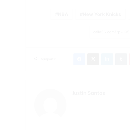
NBA
New York Knicks
Facebook
X
LinkedIn
T
Compartir
Justin Santos