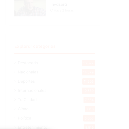
invasora
Hace 2 horas
Explorar categorias
Destacada
16.372
Nacionales
14.579
Deportes
11.506
Internacionales
10.860
Tu Ciudad
7.554
Cibao
7.116
Política
5.605
Entretenimiento
5.519