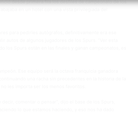
enció desde primera fila los desfiles de campeonato de los
abajaba en un hotel con una vista privilegiada del
res para pedirles autógrafos, definitivamente era ese
pulir autos de algunos jugadores de los Spurs. “Ver esta
ndo los Spurs están en las finales y ganan campeonatos, es
mpeón. Ese equipo será la octava franquicia ganadora
continuando una racha sin precedentes en la historia de la
s no les importa ser los menos favoritos.
decir, comentar o pensar”, dijo el base de los Spurs,
aciendo lo que estamos haciendo, y eso nos ha dado