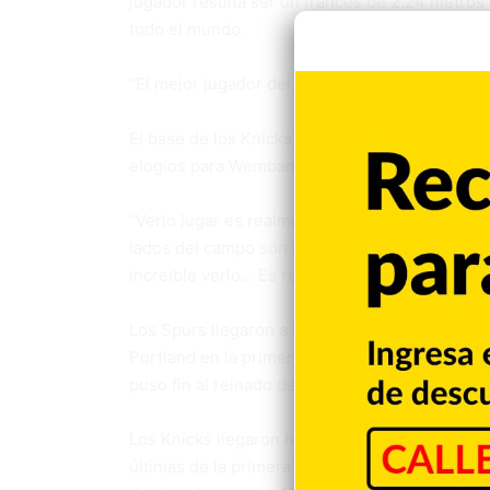
jugador resulta ser un francés de 2,24 metro
todo el mundo.
“El mejor jugador del mundo”, dijo el base de
El base de los Knicks, Jalen Brunson, el MVP d
elogios para Wembanyama, el MVP de las final
“Verlo jugar es realmente increíble”, dijo Br
lados del campo son algo que la gente nunca h
increíble verlo… Es realmente increíble”.
Los Spurs llegaron a las Finales de la NBA tra
Portland en la primera ronda, a Minnesota en l
puso fin al reinado de Oklahoma City como ca
Los Knicks llegaron hasta aquí gracias a una ra
últimas de la primera ronda contra Atlanta, seg