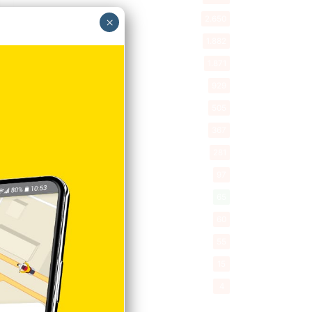
New York
2.650
×
Opinión
1.882
Videos
1.871
Economía
929
Salud
505
Saludable
367
Mi Espacio
281
Encuestas
97
Tecnologia
65
Desde la matica
60
Policiales 56
55
Curiosidades
15
Gente056
4