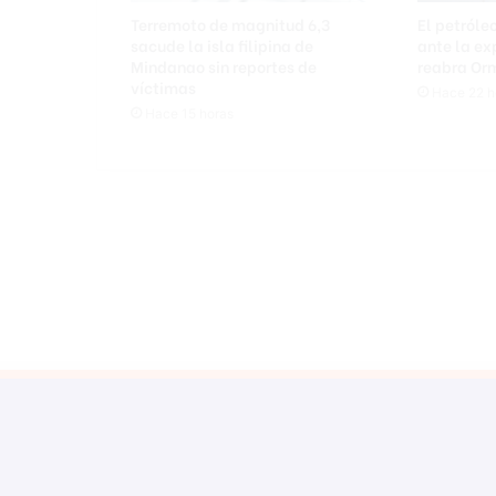
Terremoto de magnitud 6,3
El petróle
sacude la isla filipina de
ante la ex
Mindanao sin reportes de
reabra Or
víctimas
Hace 22 h
Hace 15 horas