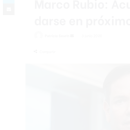
Marco Rubio: Acu
Compartir por correo electrónico
darse en próximo
Send
Patricia Seurin
3 junio 2026
an
email
Compartir