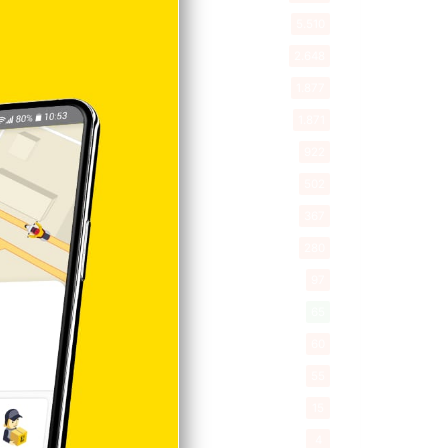
Entretenimiento
5.510
New York
2.648
Opinión
1.877
Videos
1.871
Economía
922
Salud
502
Saludable
367
Mi Espacio
280
Encuestas
97
Tecnologia
65
Desde la matica
60
Policiales 56
55
Curiosidades
15
Gente056
4