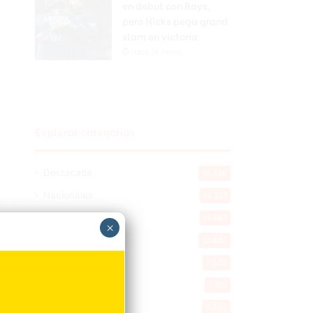
en debut con Rays,
pero Hicks pega grand
slam en victoria
Hace 16 horas
Explorar categorias
Destacada
16.348
Nacionales
14.551
Deportes
11.482
×
Internacionales
10.832
Tu Ciudad
7.532
Cibao
7.103
Política
5.592