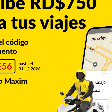
o haber recibido noticias sobre la suspensión:
 da completamente igual”.
a “conversación muy productiva” con el primer ministro
 enviar tropas a Beirut. Añadió que Israel y Hezbolá
nes con la República Islámica de Irán continúan a buen
uerra
Irán
Marco Rubio
Copiar enlace