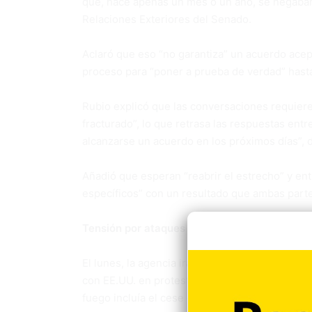
que, hace apenas un mes o un año, se negaban 
Relaciones Exteriores del Senado.
Aclaró que eso “no garantiza” un acuerdo acep
proceso para “poner a prueba de verdad” hasta
Rubio explicó que las conversaciones requieren
fracturado”, lo que retrasa las respuestas entr
alcanzarse un acuerdo en los próximos días”, d
Añadió que esperan “reabrir el estrecho” y en
específicos” con un resultado que ambas part
Tensión por ataques israelíes
El lunes, la agencia iraní Tasnim reportó que
con EE.UU. en protesta por ataques de Israel co
fuego incluía el cese de hostilidades contra la