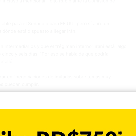
incluso a mencionar”, dijo Rubio ante la Comisión de
table para el Senado o para EE.UU., pero sí abre un
 dónde está dispuesto a llegar Irán.
 intermediarios y que el “régimen interno” iraní está “algo
e cinco y seis días. “Por eso se habla de que podría
etalló.
trar en “negociaciones delimitadas sobre temas muy
es puedan cumplir.
 el equipo negociador de Irán suspendió las conversaciones
ntra Líbano. Una de las condiciones previas para el alto el
 nación árabe.