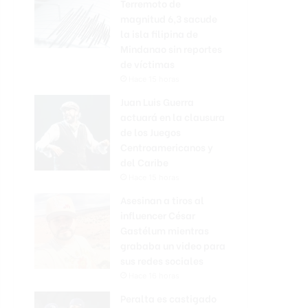
Terremoto de
magnitud 6,3 sacude
la isla filipina de
Mindanao sin reportes
de víctimas
Hace 15 horas
Juan Luis Guerra
actuará en la clausura
de los Juegos
Centroamericanos y
del Caribe
Hace 15 horas
Asesinan a tiros al
influencer César
Gastélum mientras
grababa un video para
sus redes sociales
Hace 16 horas
Peralta es castigado