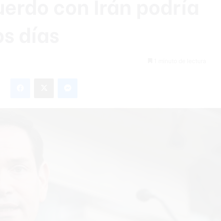
erdo con Irán podría
s días
1 minuto de lectura
Facebook
X
Messenger