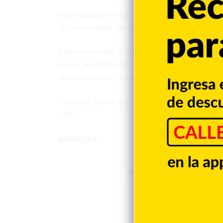
El presidente Donald Trump dijo inicialmente n
“Sinceramente, me da igual si se acabaron. Me
Posteriormente, Trump informó que mantuvo un
israelí, Benjamín Netanyahu, quien prometió no
acordaron poner fin a los ataques mutuos.
Tras ello, Trump anunció que “las conversacio
ritmo”.
AGENCIAS
Estados Unidos
G