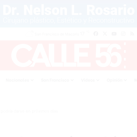
℃
Facebook
X
YouTube
Inst
R
17
San Francisco de Macoris
Nacionales
San Francisco
Videos
Opinión
M
 podría darse en próximos días