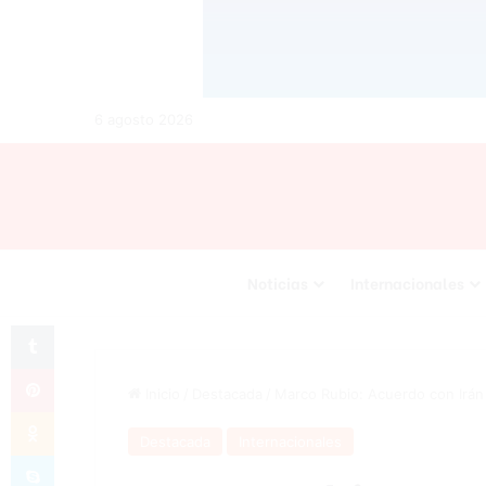
6 agosto 2026
Noticias
Internacionales
Tumblr
Pinterest
Inicio
/
Destacada
/
Marco Rubio: Acuerdo con Irán
Odnoklassniki
Destacada
Internacionales
Skype