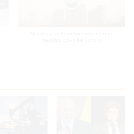
a
tomar
medidas
polvo
del
Ministerio de Salud exhorta a tomar
Sahara
medidas polvo del Sahara