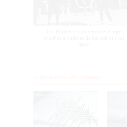
nuevo
para
muchos
jugadores
de
Las Finales, un mundo nuevo para
los
Knicks
muchos jugadores de los Knicks y los
y
Spurs
los
Spurs
Publicaciones relacionadas