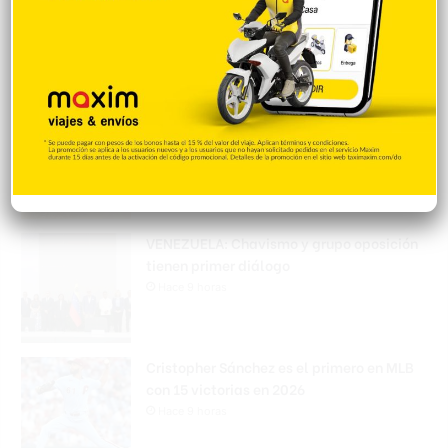
enviados desde EE. UU. con destino a SFM
Hace 9 horas
Amplían puentes de la Circunvalación
Machacho González tras incorporar dos
carriles al diseño
Hace 9 horas
VENEZUELA: Chavismo y grupo oposición
tienen primer diálogo
Hace 9 horas
Cristopher Sánchez es el primero en MLB
con 15 victorias en 2026
Hace 9 horas