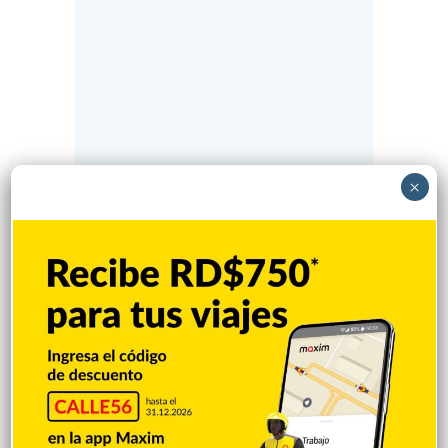
×
Popular
Reciente
Comentarios
Policía Nacional ejecuta allanamientos;
ocupa escopeta, municiones y
motocicleta con chasis alterado
Hace 9 horas
Incautan 41 paquetes de marihuana