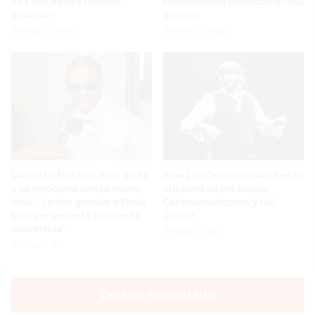
«Es una de mis mejores
telerrealidad enfocado en sus
amigas»
amigas
Hace 10 horas
Hace 10 horas
Dalvin La Melodía mira atrás
Juan Luis Guerra actuará en la
y se emociona con su nueva
clausura de los Juegos
vida: “Le doy gracias a Papá
Centroamericanos y del
Dios por ver en lo que me he
Caribe
convertido”
Hace 2 días
Hace 1 día
Deja un comentario