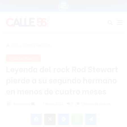
Buscar
M
Inicio
/
Entretenimiento
Entretenimiento
Leyenda del rock Rod Stewart
pierde a su segundo hermano
en menos de cuatro meses
Send
Redacción
7 enero 2023
0
1 minuto de lectura
an
Facebook
X
Messenger
WhatsApp
Telegram
email