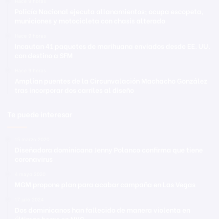
Hace 9 horas
Policía Nacional ejecuta allanamientos; ocupa escopeta,
municiones y motocicleta con chasis alterado
Hace 9 horas
Incautan 41 paquetes de marihuana enviados desde EE. UU.
con destino a SFM
Hace 9 horas
Amplían puentes de la Circunvalación Machacho González
tras incorporar dos carriles al diseño
Te puede interesar
15 marzo 2020
Diseñadora dominicana Jenny Polanco confirma que tiene
coronavirus
4 mayo 2020
MGM propone plan para acabar campaña en Las Vegas
17 julio 2024
Dos dominicanos han fallecido de manera violenta en
últimas horas en NYC