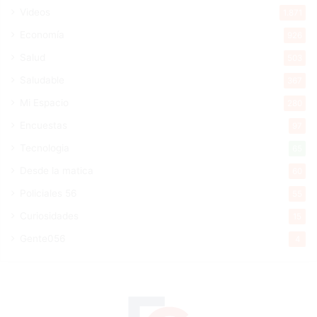
Videos
1.871
Economía
926
Salud
503
Saludable
367
Mi Espacio
280
Encuestas
97
Tecnologia
65
Desde la matica
60
Policiales 56
55
Curiosidades
15
Gente056
4