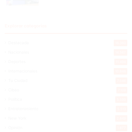
Explorar categorias
Destacada
16.360
Nacionales
14.567
Deportes
11.494
Internacionales
10.846
Tu Ciudad
7.546
Cibao
7.109
Política
5.599
Entretenimiento
5.513
New York
2.649
Opinión
1.877