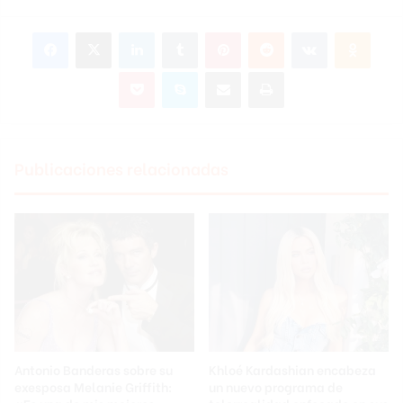
Facebook
X
LinkedIn
Tumblr
Pinterest
Reddit
VKontakte
Odnok
Pocket
Skype
Compartir por correo electrónico
Imprimir
Publicaciones relacionadas
Antonio Banderas sobre su
Khloé Kardashian encabeza
exesposa Melanie Griffith:
un nuevo programa de