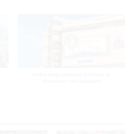
Inabie
niega
alumnos
Santiago
se
intoxicaran
con
desayuno
s
Inabie niega alumnos Santiago se
intoxicaran con desayuno