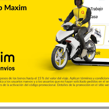
tanes ganaron 10 partidos de manera consecutiva.
les, gracias a un buen inicio ofensivo, en el que tiraron
es puntos. Darious Moten fue su mejor anotador con ocho
cuarto (20-19), con Jonathan Araujo siendo el mejor
 Titanes, esta vez 24-16, siendo Richard Bautista y Jassel
s puntos respectivamente.
itanes, siendo Pérez y Bautista una vez más los más