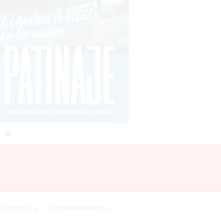
agram
RSS
Acceso
i Espacio
Entretenimiento