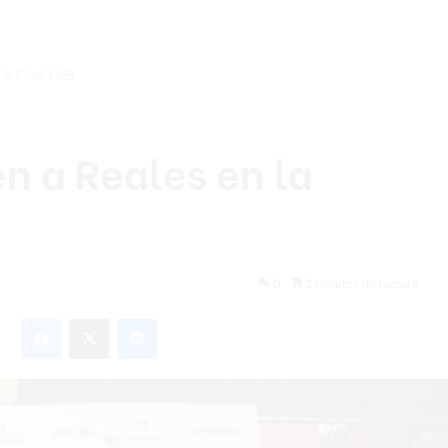
la Final LNB
en a Reales en la
0
2 minutos de lectura
Facebook
X
Messenger