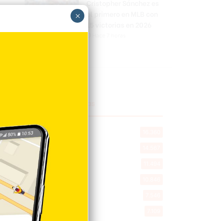
Cristopher Sánchez es
el primero en MLB con
×
15 victorias en 2026
Hace 7 horas
Explorar categorias
Destacada
16.360
Nacionales
14.567
Deportes
11.494
Internacionales
10.846
Tu Ciudad
7.546
Cibao
7.109