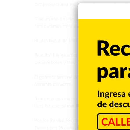
campeonato una excepcional temporada, en la 
“Fue un año de altas y bajas, al principio fue 
final pudimos traer esa deseada corona”, sostu
Richard Bautista MVP Final
“Manito” fue galardonado como el MVP de la Se
cinco rebotes y tres robos durante la serie.
El gerente general de los Titanes, Carlos de L
bastante esfuerzo.
“Lidiamos con muchas cosas, cambiamos dirige
Dios los que se mantuvieron en el equipo supi
Por los Reales, los mejores anotadores fuero
Tucker con 15 cada uno.