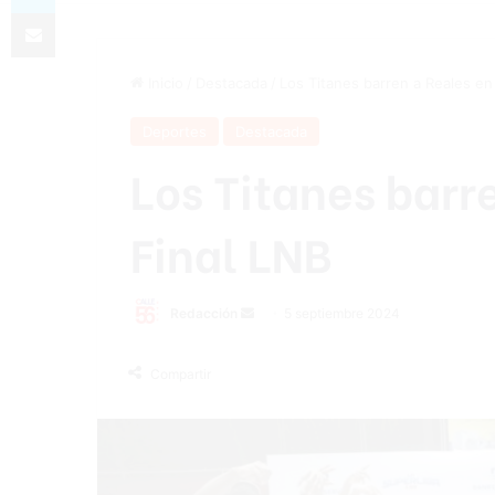
Compartir por correo electrónico
Inicio
/
Destacada
/
Los Titanes barren a Reales en 
Deportes
Destacada
Los Titanes barr
Final LNB
Send
Redacción
5 septiembre 2024
an
email
Compartir