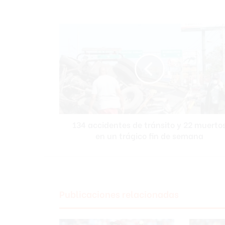
134
accidentes
de
tránsito
y
22
muertos
en
un
134 accidentes de tránsito y 22 muerto
trágico
fin
en un trágico fin de semana
de
semana
Publicaciones relacionadas