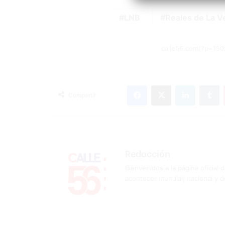
LNB
Reales de La V
Facebook
X
LinkedIn
T
Compartir
Redacción
Bienvenidos a la página oficial 
acontecer mundial, nacional y d