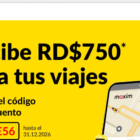
que fue también el MVP, y Defensa del Año.
difícil, pero gracias a Dios pudimos mantenernos unidos y al
vo Bautista.
rie Final, promediando 17 puntos con ocho asistencias,
eón, indicó que la corona es el resultado de un año de
nte, refuerzos que tuvieron que marcharse, pero gracias a
eron acoplarse”, sostuvo De León.
n James Reese, con 16 puntos, y Darious Moten y Darquavis