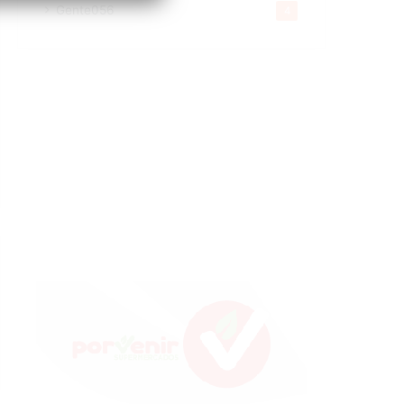
Gente056
4