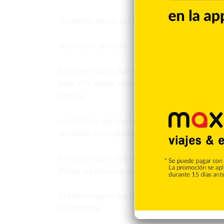
Contando desde la Fase de Eliminación, los Ti
Acción por período
El primer cuarto fue dominado 26-19 por los Rea
para 61% desde campo y 57% de la línea de tr
puntos.
Los Titanes ganaron por la mínima el segundo 
anotador con nueve puntos.
El tercer cuarto fue comandado también por los
Pérez los mejores anotadores con siete y sei
El último cuarto fue dominado 27-24 por los T
destacados.