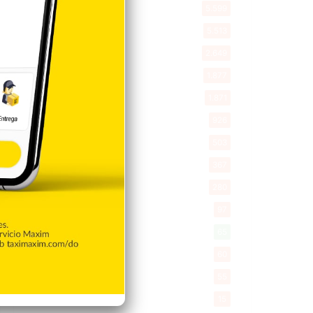
Política
5.599
Entretenimiento
5.513
New York
2.649
Opinión
1.877
Videos
1.871
Economía
926
Salud
503
Saludable
367
Mi Espacio
280
Encuestas
97
Tecnologia
65
Desde la matica
60
Policiales 56
55
Curiosidades
15