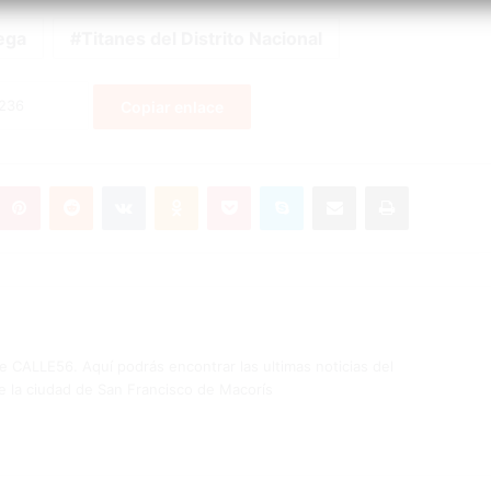
ega
Titanes del Distrito Nacional
Copiar enlace
umblr
Pinterest
Reddit
VKontakte
Odnoklassniki
Pocket
Skype
Compartir por correo electrónico
Imprimir
de CALLE56. Aquí podrás encontrar las ultimas noticias del
e la ciudad de San Francisco de Macorís