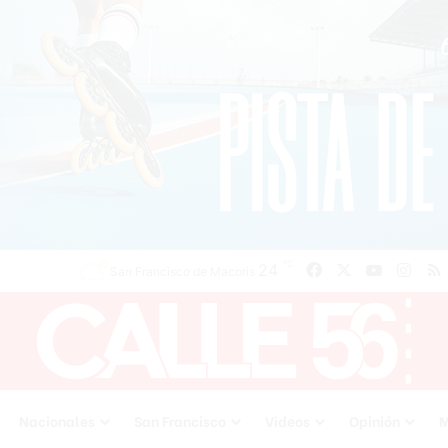
℃
Facebook
X
YouTube
Inst
24
San Francisco de Macoris
Nacionales
San Francisco
Videos
Opinión
M