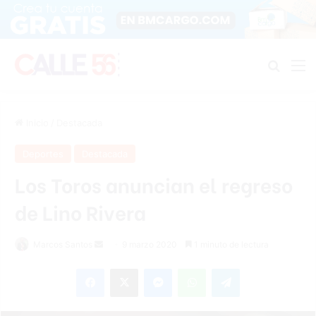
Buscar
M
Inicio
/
Destacada
Deportes
Destacada
Los Toros anuncian el regreso
de Lino Rivera
Marcos Santos
S
9 marzo 2020
1 minuto de lectura
e
Facebook
X
Messenger
WhatsApp
Telegram
n
d
a