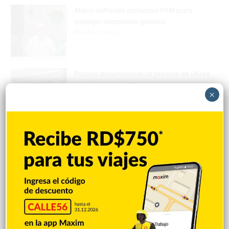
Mejía defiende consenso PRM para
escoger secretario general
Hace 13 horas
Padres denuncian alza precios de útiles
escolares en la RD
×
Hace 13 horas
Irán condiciona reapertura de Ormuz al fin
de amenazas EEUU
Hace 13 horas
Donald Trump culpa a Canadá de los
incendios forestales
Hace 13 horas