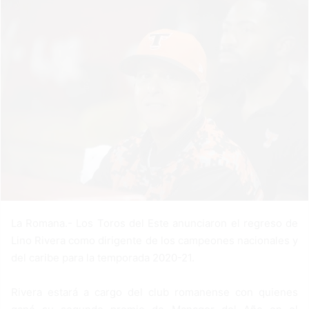
n
e
m
a
i
l
La Romana.- Los Toros del Este anunciaron el regreso de
Lino Rivera como dirigente de los campeones nacionales y
del caribe para la temporada 2020-21.
Rivera estará a cargo del club romanense con quienes