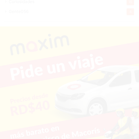
Curiosidades
15
Gente056
4