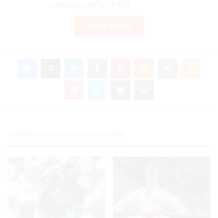
Copiar enlace
Facebook
X
LinkedIn
Tumblr
Pinterest
Reddit
VKontakte
Odnoklassniki
Pocket
Skype
Compartir por correo electrónico
Imprimir
Publicaciones relacionadas