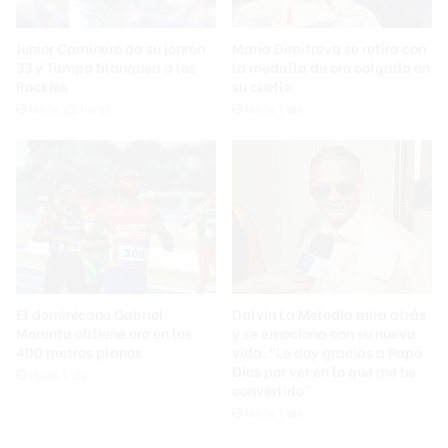
Junior Caminero da su jonrón
María Dimitrova se retira con
33 y Tampa blanquea a los
la medalla de oro colgada en
Rockies
su cuello
Hace 23 horas
Hace 1 día
El dominicano Gabriel
Dalvin La Melodía mira atrás
Moronta obtiene oro en los
y se emociona con su nueva
400 metros planos
vida: “Le doy gracias a Papá
Dios por ver en lo que me he
Hace 1 día
convertido”
Hace 1 día