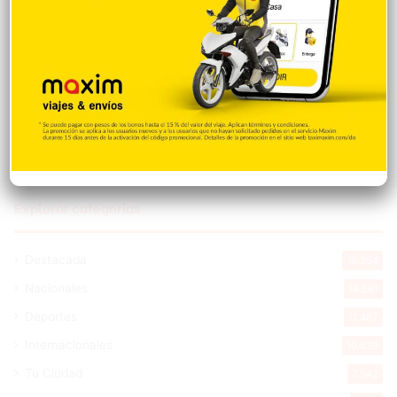
Banreservas obtiene siete galardones en
los Effie Awards República Dominicana
2026
Hace 13 horas
Explorar categorias
Destacada
16.354
Nacionales
14.561
Deportes
11.487
Internacionales
10.839
Tu Ciudad
7.542