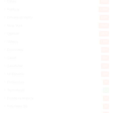
Cibao
7.105
Política
5.596
Entretenimiento
5.511
New York
2.648
Opinión
1.877
Videos
1.871
Economía
925
Salud
502
Saludable
367
Mi Espacio
280
Encuestas
97
Tecnologia
65
Desde la matica
60
Policiales 56
55