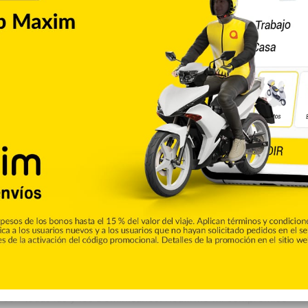
 vi­da desarrollando empre­sas que brindan el susten­to a
, porque tengo años gra­duando jóvenes universi­tarios y
o la felicidad de com­partir”, resaltó.
e boleta durante una rueda de prensa que ofreció Fernán­
 destacó las cualidades de Sergia Elena, quien tiene una
 ocupa el cargo de vicepresidenta del Partido Reformista So­
pa­ñera de fórmula no había podido asistir a la actividad
m­promisos familiares.
en su cuenta de Twitter @ser­giaelena “Agradezco al Pd­te
e como candidata Vice-Presidencial. Acompañar estre gran
e con todas las y los Dominicanos. Reafirmo mi compromiso