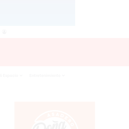
agram
RSS
Acceso
i Espacio
Entretenimiento