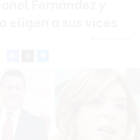
eonel Fernández y
 eligen a sus vices
4 minutos de lectura
Facebook
X
Messenger