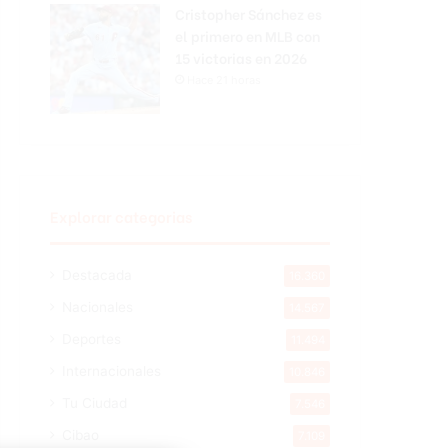
Cristopher Sánchez es
el primero en MLB con
15 victorias en 2026
Hace 21 horas
Explorar categorias
Destacada
16.360
Nacionales
14.567
Deportes
11.494
Internacionales
10.846
Tu Ciudad
7.546
Cibao
7.109