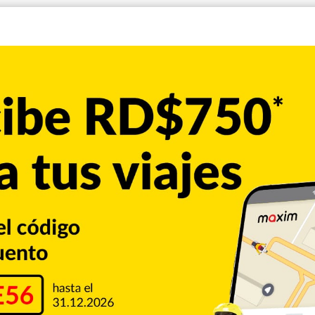
 presen­tes, que de inmediato lanza­ron la consigna “el
omio con sus brazos levantados y sonriente, reci­bía la
siasmada de aceptar ser­vir al pueblo dominicano desde el
n llega en un momen­to donde desea buscar la prosperidad de
 largo periodo ha trabajado cerca de la educación y en el
 el país, por lo que no du­dó ni un segundo en su­mase al
 mí. La casa paterna era una especie de embajada en la que
epresentaban las aspira­ciones democráticas de la época”,