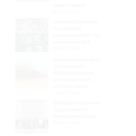
chasis alterado
Hace 21 horas
Incautan 41 paquetes
de marihuana
enviados desde EE. UU.
con destino a SFM
Hace 21 horas
Amplían puentes de la
Circunvalación
Machacho González
tras incorporar dos
carriles al diseño
Hace 21 horas
VENEZUELA: Chavismo
y grupo oposición
tienen primer diálogo
Hace 21 horas