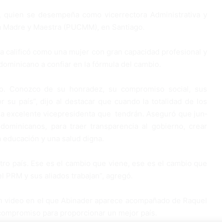
a, quien se desempeña como vicerrectora Admi­nistrativa y
ica Madre y Maestra (PUCMM), en Santiago.
a calificó como una mujer con gran capacidad profe­sional y
domi­nicano a confiar en la fór­mula del cambio.
. Co­nozco de su honradez, su compromiso social, sus
r su país”, dijo al destacar que cuando la totalidad de los
a ex­celente vicepresidenta que tendrán. Aseguró que jun­
dominicanos, para traer transparencia al gobierno, crear
na educación y una salud digna.
tro país. Ese es el cambio que viene, ese es el cambio que
el PRM y sus aliados trabajan”, agregó.
 un vi­deo en el que Abinader aparece acompañado de Raquel
compromiso para propor­cionar un mejor país.