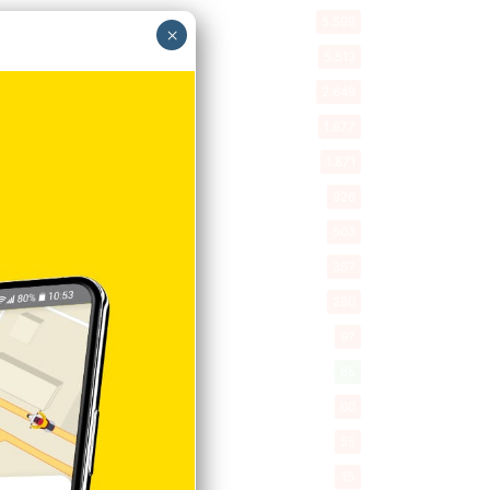
Política
5.599
×
Entretenimiento
5.513
New York
2.649
Opinión
1.877
Videos
1.871
Economía
926
Salud
503
Saludable
367
Mi Espacio
280
Encuestas
97
Tecnologia
65
Desde la matica
60
Policiales 56
55
Curiosidades
15