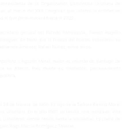
cepresidenta de la Organización Demócra­ta Cristiana de
 en el marco del XXII Congreso que celebró la en­tidad en
en el que permanecerá hasta el 2022.
ecretario general del Partido Refor­mista,, Ramón Rogelio
 Balaguer. En tanto, por la Fuerza del Pueblo estuvieron su
, Radhamés Jiménez, Rafael Núñez, en­tre otros.
pañero a Agustín Morel, quien es oriundo de Santiago de
ítica en Alianza País desde su fundación, perteneciendo
olítica.
l 28 de febrero de 1956. Es hijo de la Señora Beatriz Morel
 fallecidos. En el año 1969, su familia, que residía en Villa
s Caballeros, donde reside hasta la actualidad. Es padre de
a psicóloga Marcia Rodríguez Taveras.