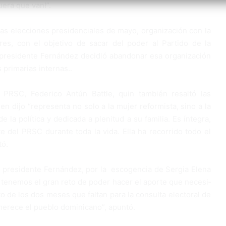
uera que van!”.
las elecciones presidencia­les de mayo, organización con la
res, con el objetivo de sa­car del poder al Partido de la
re­sidente Fernández deci­dió abandonar esa organi­zación
 primarias internas..
PRSC, Fede­rico Antún Battle, quin tam­bién resaltó las
n dijo “representa no so­lo a la mujer reformista, sino a la
la política y dedicada a plenitud a su familia. Es íntegra,
e del PRSC du­rante toda la vida. Ella ha recorrido todo el
tó.
, pre­sidente Fernández, por la escogencia de Sergia Ele­na
 tene­mos el gran reto de poder hacer el aporte que necesi­
o de los dos meses que faltan para la consulta electoral de
merece el pueblo dominicano”, apuntó.