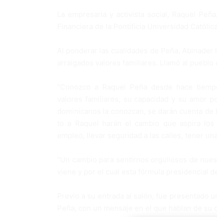
La empresaria y activista social, Raquel Peñ
Financiera de la Pontificia Universidad Catól
Al ponderar las cualidades de Peña, Abinader l
arraigados valo­res familiares. Llamó al pueblo 
“Conozco a Raquel Pe­ña desde hace tiempo
valores familiares, su ca­pacidad y su amor po
dominicanos la conozcan, se darán cuenta de l
to a Raquel harán el cambio que aspira los 
empleo, lle­var seguridad a las calles, tener u
“Un cambio para sentir­nos orgullosos de nues
viene y por el cual esta fór­mula presidencial d
Previo a su entrada al sa­lón, fue presentado
Peña, con un men­saje en el que hablan de su 