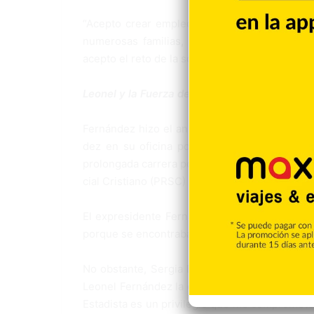
“Acepto crear empleos, porque tengo toda una
numerosas familias, acepto el reto de educar
acepto el reto de la solidaridad, porque he vivid
Leonel y la Fuerza del Pueblo
Fernández hizo el anuncio de su compañera d
dez en su oficina política de Gascue, donde
prolongada carrera políti­ca y en la actualidad
cial Cristiano (PRSC)
El expresidente Fernán­dez aseguró que su com
porque se encontraba en Miami cumpliendo co
No obstante, Sergia Ele­na emitió un mensaje 
Leonel Fernández la distinction de escogerm
Esta­dista es un privilegio que me compromet