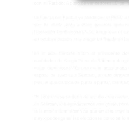
con mi Par­tido. A paso de vencedores…E’ pa’ f
La Fuerza del Pueblo va aliada con el PRSC a 
que va aliada junto a otros partidos oposito­
Liberación Dominicana (PLD), luego que el exp
en octubre pasado tras alegar un fraude en las
En el acto también habló el presidente del 
cualidades de Sergia Elena de Séliman, de quie
mujer dominicana”.“Es una mujer apasionada de 
espo­sa de Juan Luis Séliman, un alto dirigent
país, el que conoce de punta a punta”, manifes
“El reformismo se llena de orgullo esta noche
de Séliman, y le agrade­cemos ese gesto, pero
ta la nación dominicana de que en este trayect
mayo, poder ganar las elecciones como se lo 