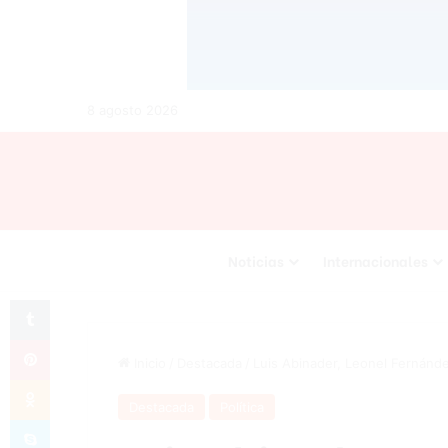
8 agosto 2026
Noticias
Internacionales
Tumblr
Pinterest
Inicio
/
Destacada
/
Luis Abinader, Leonel Fernánde
Odnoklassniki
Destacada
Política
Skype