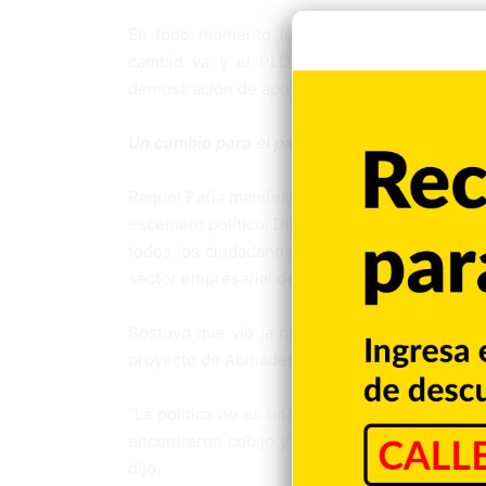
En todo momento fueron ovacionados por los
cambio va y el PLD se va), mientras el bin
demostración de apo­yo y cariño.
Un cambio para el país
Raquel Peña manifestó que se siente muy entu­
escenario políti­co. Dijo que esta designa­ció
todos los ciudadanos y destacó que durante un
sector empresarial del país.
Sostuvo que vio la ne­cesidad de un cambio en
proyecto de Abinader.
“La política no es una actividad extraña para
encontraron cobijo y apoyo los hombres que r
dijo.