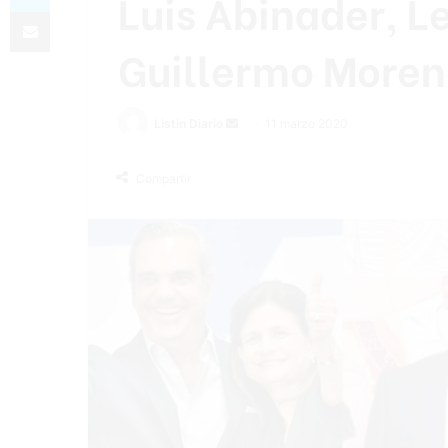
Luis Abinader, L
Compartir por correo electrónico
Guillermo Moreno
Listin Diario
S
11 marzo 2020
e
n
Compartir
d
a
n
e
m
a
i
l