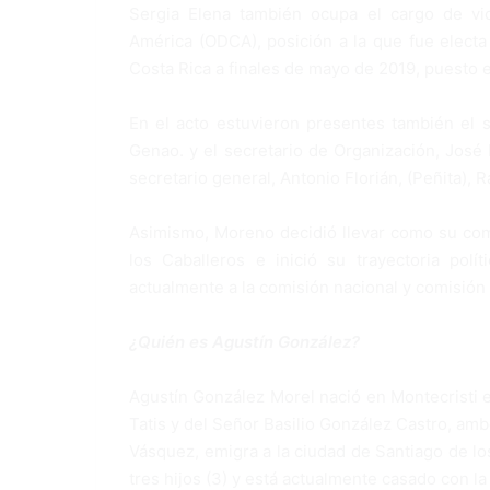
Sergia Elena también ocu­pa el cargo de vi
América (OD­CA), posición a la que fue electa
Costa Rica a finales de mayo de 2019, puesto 
En el acto estuvieron pre­sentes también el s
Genao. y el secretario de Or­ganización, José
secre­tario general, Antonio Flo­rián, (Peñita)
Asimismo, Moreno decidió llevar como su com
los Caballeros e inició su trayectoria pol
actualmente a la comisión nacional y comisión p
¿Quién es Agustín González?
Agustín González Morel nació en Montecristi e
Tatis y del Señor Basilio González Castro, ambos
Vásquez, emigra a la ciudad de Santiago de lo
tres hijos (3) y está actualmente casado con l