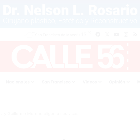
℃
15
Facebook
X
YouTube
Inst
San Francisco de Macoris
Nacionales
San Francisco
Videos
Opinión
M
z y Guillermo Moreno eligen a sus vices