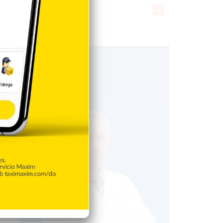
Gente056
4