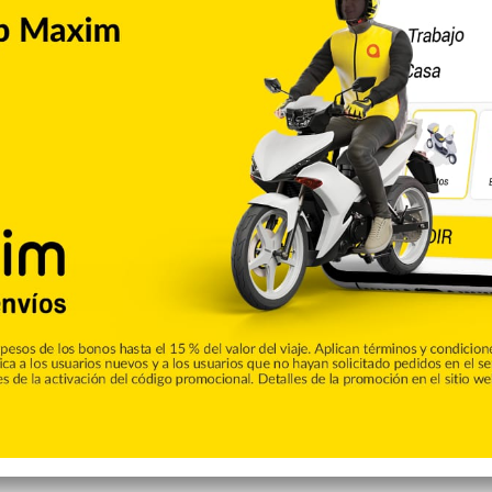
Copiar enlace
Pinterest
Reddit
VKontakte
Odnoklassniki
Pocket
Skype
Compartir por correo electrónico
Imprimir
de CALLE56. Aquí podrás encontrar las ultimas noticias del
e la ciudad de San Francisco de Macorís