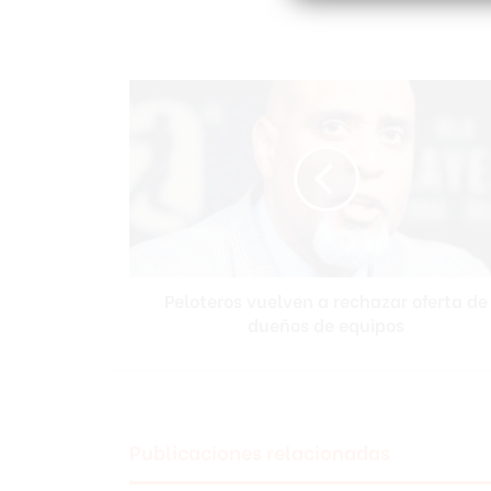
P
e
l
o
t
e
r
o
s
Peloteros vuelven a rechazar oferta de
v
dueños de equipos
u
e
l
v
e
n
Publicaciones relacionadas
a
r