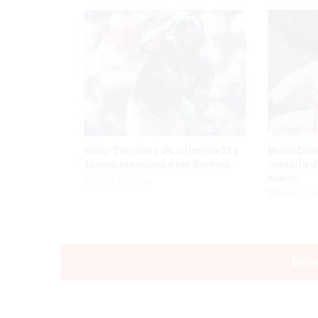
e
c
h
a
z
a
r
o
f
e
Junior Caminero da su jonrón 33 y
María Dimi
r
Tampa blanquea a los Rockies
medalla d
t
cuello
Hace 22 horas
a
Hace 23 h
d
e
d
u
Deja
e
ñ
o
s