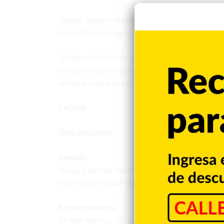
Zidane celebró el regreso a la actividad tras e
banquillo merengue. Suma 132 triunfos, 42 emp
“Estamos felices de volver con los tres puntos
mantenernos enfocados en el objetivo”, dijo 
ánimo a toda esa gente que ha sufrido la pérdi
LALIGA
Otro resultado
Empate
.
Diego Costa se reencontró con el gol, pero el 
confinamiento por la pandemia al igualar 1-1 de 
En dos minutos.
En San Mamés, los goles fueron anotados en un