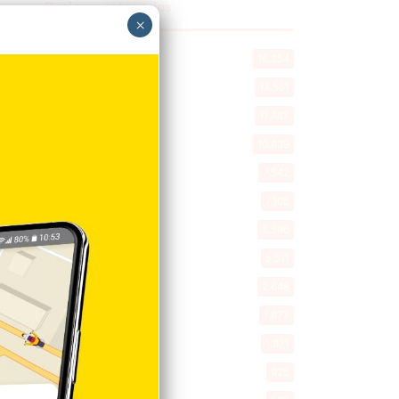
Explorar categorias
×
Destacada
16.354
Nacionales
14.561
Deportes
11.487
Internacionales
10.839
Tu Ciudad
7.542
Cibao
7.105
Política
5.596
Entretenimiento
5.511
New York
2.648
Opinión
1.877
Videos
1.871
Economía
925