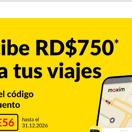
l confinamiento con un triunfo en su partido 200 en el
ates y 26 derrotas, con 10 títulos.
 y, bueno, todavía quedan 10 finales más y hay que intentar
Ramos. “Mandamos un gran saludo, muy grande y fuerte de
da de un ser querido”.
Atlético de Madrid siguió su paso tambaleante tras el
visita al Athletic Bilbao.
 lapso de dos minutos cerca del final del primer tiempo.