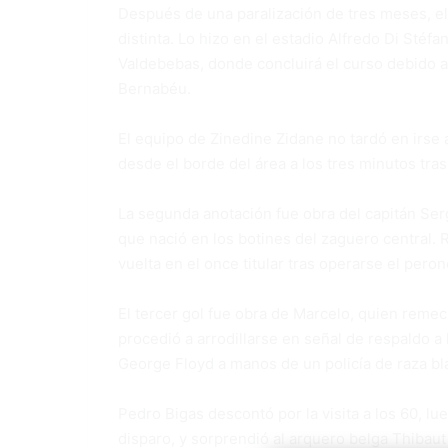
Después de una paralización de tres meses, el 
distinta. Lo hizo en el estadio Alfredo Di Stéf
Valdebebas, donde concluirá el curso debido a
Bernabéu.
El equipo de Zinedine Zidane no tardó en irse 
desde el borde del área a los tres minutos t
La segunda anotación fue obra del capitán Se
que nació en los botines del zaguero central. 
vuelta en el once titular tras operarse el pero
El tercer gol fue obra de Marcelo, quien remeci
procedió a arrodillarse en señal de respaldo a
George Floyd a manos de un policía de raza bl
Pedro Bigas descontó por la visita a los 60, lu
disparo, y sorprendió al arquero belga Thibaut