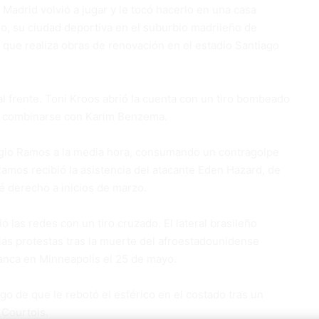
Madrid volvió a jugar y le tocó hacerlo en una casa
ano, su ciudad deportiva en el suburbio madrileño de
 que realiza obras de renovación en el estadio Santiago
al frente. Toni Kroos abrió la cuenta con un tiro bombeado
ras combinarse con Karim Benzema.
rgio Ramos a la media hora, consumando un contragolpe
Ramos recibió la asistencia del atacante Eden Hazard, de
né derecho a inicios de marzo.
ó las redes con un tiro cruzado. El lateral brasileño
 las protestas tras la muerte del afroestadounidense
anca en Minneapolis el 25 de mayo.
ego de que le rebotó el esférico en el costado tras un
 Courtois.