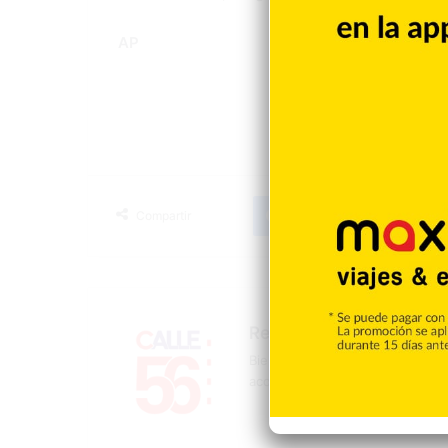
AP
Facebook
X
LinkedIn
Tumblr
Compartir
Redacción
Bienvenidos a la página oficial 
acontecer mundial, nacional y d