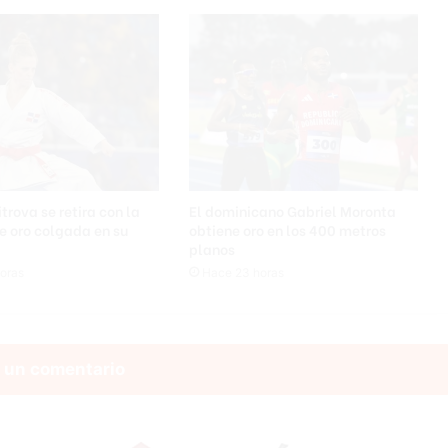
2
d
í
a
s
trova se retira con la
El dominicano Gabriel Moronta
e oro colgada en su
obtiene oro en los 400 metros
planos
oras
Hace 23 horas
 un comentario