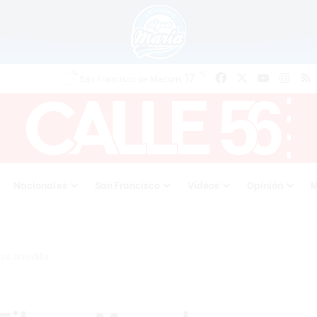
℃
17
Facebook
X
YouTube
Inst
San Francisco de Macoris
Nacionales
San Francisco
Videos
Opinión
M
se arrodilla