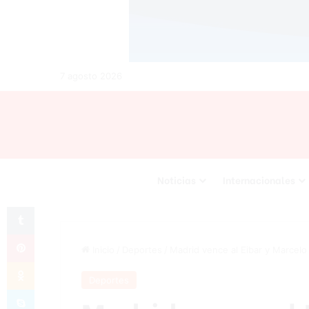
7 agosto 2026
Noticias
Internacionales
Tumblr
Pinterest
Inicio
/
Deportes
/
Madrid vence al Eibar y Marcelo 
Odnoklassniki
Deportes
Skype