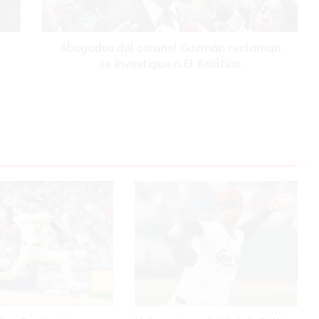
o
s
d
Abogados del coronel Guzmán reclaman
e
se investigue a El Asiático
l
c
o
r
o
n
e
l
G
u
z
m
á
n
r
e
c
l