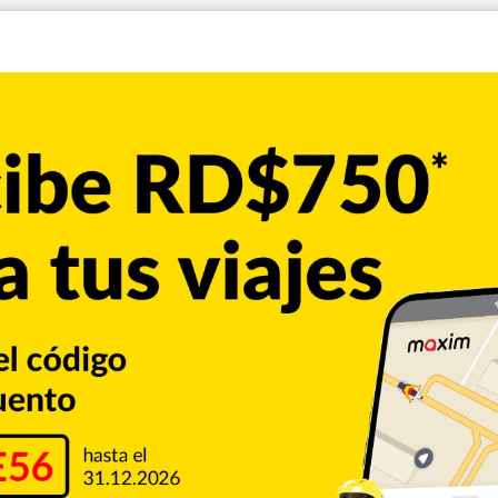
ó Franco. “Dejé de jugar como solía hacerlo antes. El año
e año. Hay muchas oportunidades para mi este año, sólo
mejor que pueda y ayudar a mi equipo. Ahora estoy aquí este
res temporadas consecutivas. Remolcó 88 carreras en 2016
les creen, puede repetir.
da que Franco era un bateador difícil de enfrentar cuando
os buenos bateadores los tienen”, dijo Matheny. “Cuando
 lado equivocado en algunas ocasiones. Podía ver que esta
ipo. Es un bateador peligroso y creo que es muy bueno en