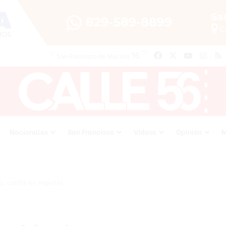
℃
16
Facebook
X
YouTube
Inst
San Francisco de Macoris
Nacionales
San Francisco
Videos
Opinión
M
o, confía en repunte