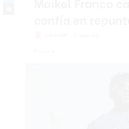
Maikel Franco c
Compartir por correo electrónico
confía en repunt
Redacción
S
21 febrero 2020
e
n
Compartir
d
a
n
e
m
a
i
l