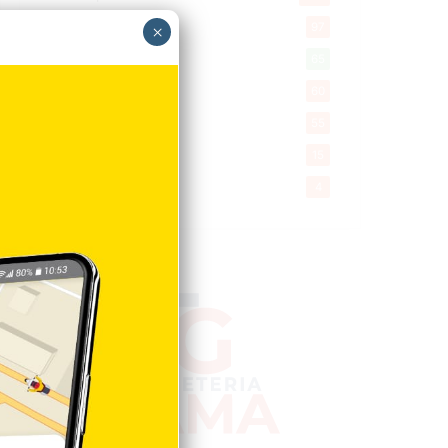
Encuestas
97
×
Tecnologia
65
Desde la matica
60
Policiales 56
55
Curiosidades
15
Gente056
4