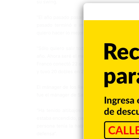
su swing.
“El año pasado pasaron muchas cosas”, coment
pasado terminó e intento enfocarme en est
quiero hacer lo mejor”.
“Sólo quiero salir todos los días y hacer lo 
año. Ahora seré el mejor aquí”, añadió.
Franco conectó 22 o más cuadrangulares en t
y tuvo 20 dobles en 2017, números que los Rea
El mánager de los Reales Mike Matheny recuer
fue el mánager de San Luis.
“Ha tenido altibajos últimamente, pero much
estaba encendido, personalmente estaba en el
persona tenía la habilidad de cargar al equ
defensa”.