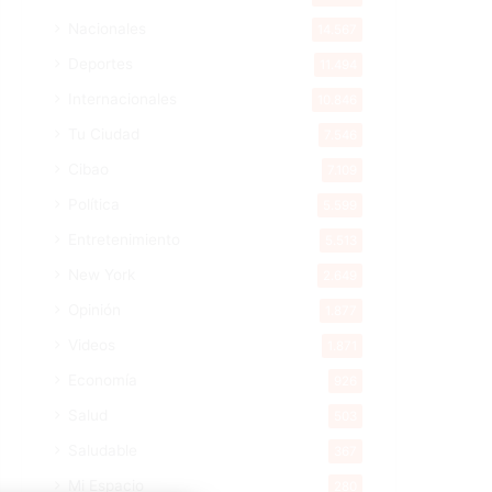
Nacionales
14.567
Deportes
11.494
Internacionales
10.846
Tu Ciudad
7.546
Cibao
7.109
Política
5.599
Entretenimiento
5.513
New York
2.649
Opinión
1.877
Videos
1.871
Economía
926
Salud
503
Saludable
367
Mi Espacio
280