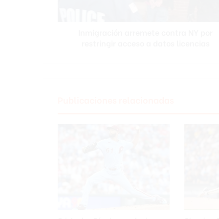
a
c
i
Inmigración arremete contra NY por
ó
restringir acceso a datos licencias
n
a
r
r
e
m
Publicaciones relacionadas
e
t
e
c
o
n
t
r
a
N
Y
p