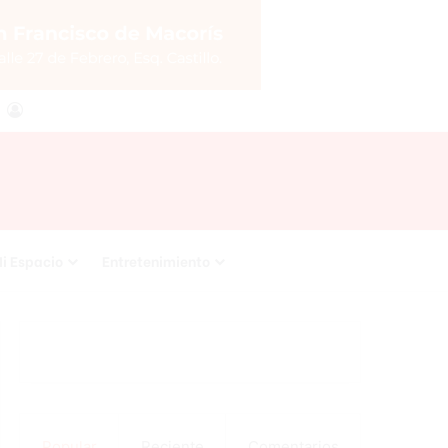
agram
RSS
Acceso
i Espacio
Entretenimiento
Popular
Reciente
Comentarios