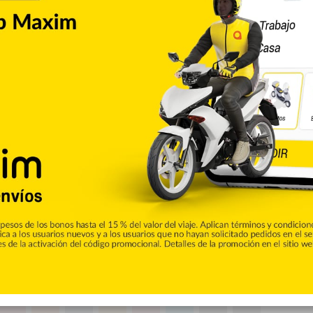
ó que el diestro Luis Severino viene lidiando con dolores
emonta al Juego 3 de la pasada Serie de Campeonato de la
s.
s sueltas en el codo derecho.
tar listo para el Día Inaugural, Boone expresó lo siguiente:
 paso sería que el serpentinero volviera a tirar desde un
Copiar enlace
Pinterest
Reddit
VKontakte
Odnoklassniki
Pocket
Skype
Compartir por correo electrónico
Imprimir