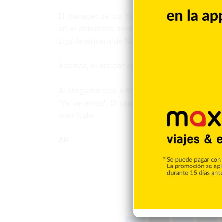
El manager de los Yankees, Aaron Boone, afirm
en el antebrazo derecho, una molestia que r
Liga Americana de Nueva York contra los Astro
Además, el abridor dominicano tiene partícula
Al preguntársele a Boone si Severino podría es
“Ya veremos”. El capataz agregó que el primer
montículo.
AP
Facebook
X
LinkedIn
Tumblr