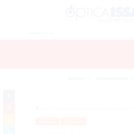
7 agosto 2026
Noticias
Internacionales
Tumblr
Pinterest
Inicio
/
Deportes
/
Maikel Franco cambia de aspect
Odnoklassniki
Deportes
Destacada
Skype