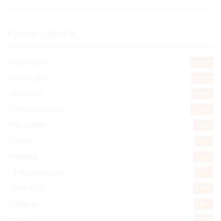
Explorar categorias
Destacada
16.354
Nacionales
14.561
Deportes
11.487
Internacionales
10.839
Tu Ciudad
7.542
Cibao
7.105
Política
5.596
Entretenimiento
5.511
New York
2.648
Opinión
1.877
Videos
1.871