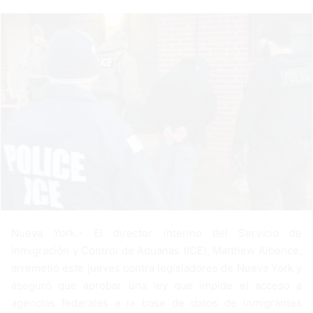
a
n
e
m
a
i
l
Nueva York.- El director interino del Servicio de
Inmigración y Control de Aduanas (ICE), Matthew Albence,
arremetió este jueves contra legisladores de Nueva York y
aseguró que aprobar una ley que impide el acceso a
agencias federales a la base de datos de inmigrantes