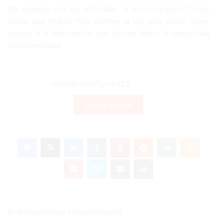
De acuerdo con los activistas, la Administración Trump
busca que Nueva York elimine la ley para poder tener
acceso a la información que buscan sobre la comunidad
indocumentada.
Copiar enlace
Facebook
X
LinkedIn
Tumblr
Pinterest
Reddit
VKontakte
Odnoklassniki
Pocket
Skype
Compartir por correo electrónico
Imprimir
Publicaciones relacionadas