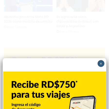
Abinader presenta Meta RD
Se agrava la crisis
2036 como modelo desarrollo
diplomática de Brasil con
EEUU y Argentina
Hace 19 horas
Hace 19 horas
×