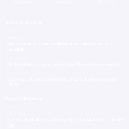
Seguidores
Suscriptores
Seguidores
Recien Publicadas
Hace 7 horas
Mejía defiende consenso PRM para escoger secretario
general
Hace 7 horas
Padres denuncian alza precios de útiles escolares en la RD
Hace 7 horas
Irán condiciona reapertura de Ormuz al fin de amenazas
EEUU
Te puede interesar
15 junio 2026
Cracknell, Manley y Adris empujan a los Metros a su victoria
18