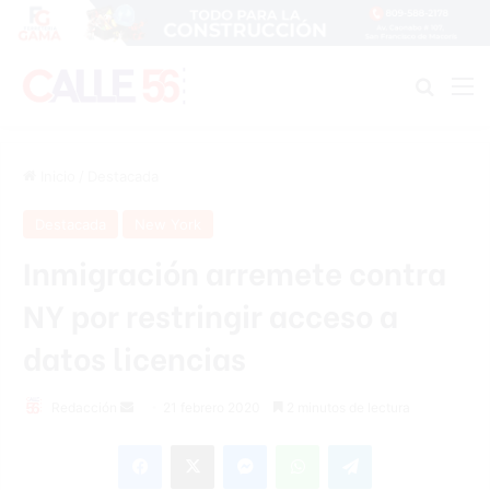
Buscar
M
Inicio
/
Destacada
Destacada
New York
Inmigración arremete contra
NY por restringir acceso a
datos licencias
Redacción
S
21 febrero 2020
2 minutos de lectura
e
Facebook
X
Messenger
WhatsApp
Telegram
n
d