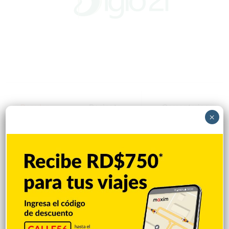
Popular
Reciente
Comentarios
×
¿Cuáles deportes no dieron ninguna
medalla a RD en los Juegos
Centroamericanos?
Hace 4 horas
Inician socialización sobre demolición en
Hospedaje Yaque
Hace 4 horas