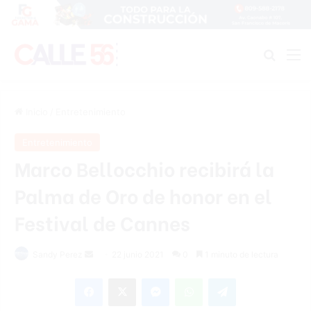
Buscar
M
Inicio
/
Entretenimiento
Entretenimiento
Marco Bellocchio recibirá la
Palma de Oro de honor en el
Festival de Cannes
Send
Sandy Perez
22 junio 2021
0
1 minuto de lectura
an
Facebook
X
Messenger
WhatsApp
Telegram
email