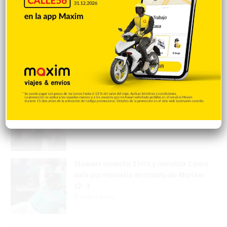
Matan a tiros a un hombre durante
protesta por vertedero en La Cuaba
Hace 4 horas
Encuentran mujer muerta en las aguas de
Playa Los Blancos, Barahona
Hace 4 horas
Stowers conecta 2 hits y remolca 2 pero
sale por molestia en triunfo de Marlins
12-3
Hace 4 horas