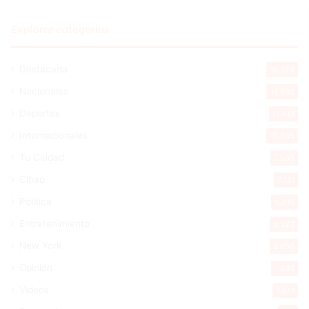
Explorar categorias
Destacada
16.378
Nacionales
14.586
Deportes
11.513
Internacionales
10.865
Tu Ciudad
7.555
Cibao
7.121
Política
5.610
Entretenimiento
5.523
New York
2.650
Opinión
1.884
Videos
1.871