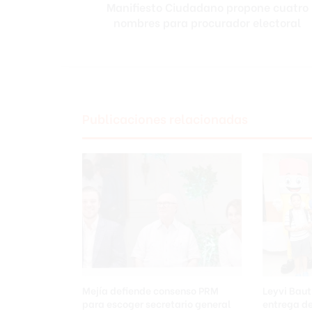
Manifiesto Ciudadano propone cuatro
o
nombres para procurador electoral
C
i
u
d
a
d
a
Publicaciones relacionadas
n
o
p
r
o
p
o
n
e
c
u
a
Mejía defiende consenso PRM
Leyvi Baut
t
para escoger secretario general
entrega de