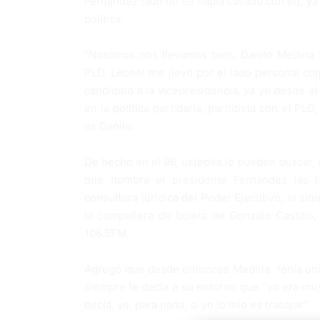
Fernández (aún no se había casado con él), ya D
política.
“Nosotros nos llevamos bien, Danilo Medina fu
PLD. Leonel me llevó por el lado personal c
candidato a la vicepresidencia, ya yo desde e
en la política partidaria, partidista con el P
es Danilo.
De hecho en el 96, ustedes lo pueden buscar, e
que nombra el presidente Fernández las 
consultora jurídica del Poder Ejecutivo, ni siq
la compañera de boleta de Gonzalo Castillo,
106.5FM.
Agregó que desde entonces Medina tenía una vi
siempre le decía a su entorno que “yo era muy
decía, yo, para nada, si yo lo mío es trabajar”.