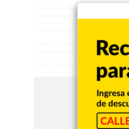
En tono de chiste, entre risas, dijo que ell
porque sabía que podría hacer bien ese rol, 
el gobierno de Hipólito Mejía, el expresid
mandato presidencial.
“Danilo es un político súper acabado, por 
porque sabe que también yo podía hacerle bue
él iba a correr de presidente, me había pro
hicimos un trabajo bueno”, afirmó.