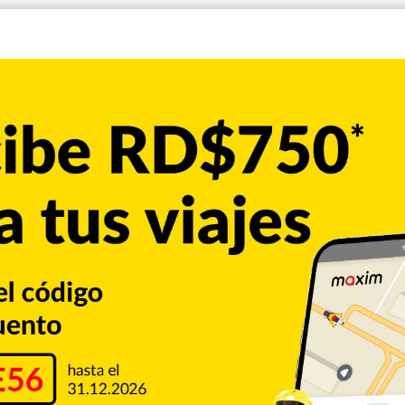
a cree que Fernández también la escogió como primera dama
aunque resaltó que cuando contrajeron nupcias en 2003, en
ente Fernández le había prometido que no buscaría otro
supuesto Leonel, yo creo que también me elige de esposa
n trabajo de primera dama (risa), aunque yo no sabía que
metido que ya no iba a volver a la Presidencia, entonces