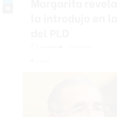
Margarita revela
Compartir por correo electrónico
la introdujo en l
del PLD
Listin Diario
S
10 marzo 2020
e
n
Compartir
d
a
n
e
m
a
i
l