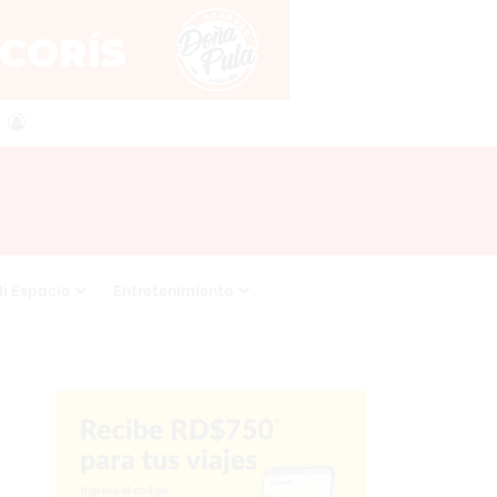
agram
RSS
Acceso
i Espacio
Entretenimiento