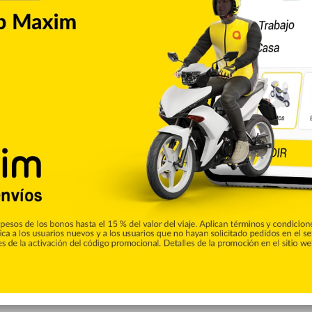
Copiar enlace
Pinterest
Reddit
VKontakte
Odnoklassniki
Pocket
Skype
Compartir por correo electrónico
Imprimir