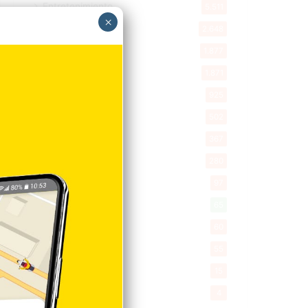
Entretenimiento
5.511
×
New York
2.648
Opinión
1.877
Videos
1.871
Economía
925
Salud
502
Saludable
367
Mi Espacio
280
Encuestas
97
Tecnologia
65
Desde la matica
60
Policiales 56
55
Curiosidades
15
Gente056
4