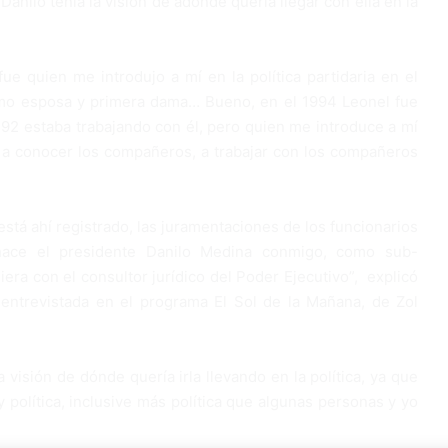
anilo tenía la visión de adonde quería llegar con ella en la
e quien me introdujo a mí en la política partidaria en el
omo esposa y primera dama… Bueno, en el 1994 Leonel fue
l 92 estaba trabajando con él, pero quien me introduce a mí
LD, a conocer los compañeros, a trabajar con los compañeros
stá ahí registrado, las juramentaciones de los funcionarios
hace el presidente Danilo Medina conmigo, como sub-
uiera con el consultor jurídico del Poder Ejecutivo”, explicó
 entrevistada en el programa El Sol de la Mañana, de Zol
sión de dónde quería irla llevando en la política, ya que
 política, inclusive más política que algunas personas y yo