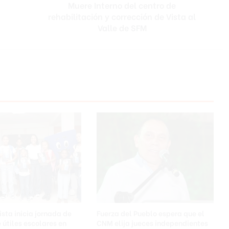
Muere Interno del centro de
r
rehabilitación y corrección de Vista al
n
o
Valle de SFM
d
e
l
c
e
n
t
r
o
d
e
r
e
h
a
b
i
ista inicia jornada de
Fuerza del Pueblo espera que el
l
 útiles escolares en
CNM elija jueces independientes