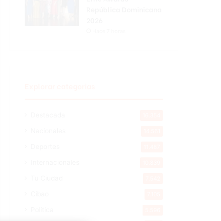
República Dominicana
2026
Hace 7 horas
Explorar categorias
Destacada
16.354
Nacionales
14.561
Deportes
11.487
Internacionales
10.839
Tu Ciudad
7.542
Cibao
7.105
Política
5.596