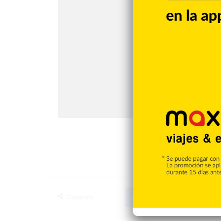
Facebook
X
LinkedIn
Tumblr
Compartir