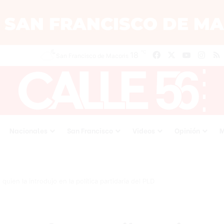
℃
18
Facebook
X
YouTube
Inst
San Francisco de Macoris
Nacionales
San Francisco
Videos
Opinión
M
quien la introdujo en la política partidaria del PLD