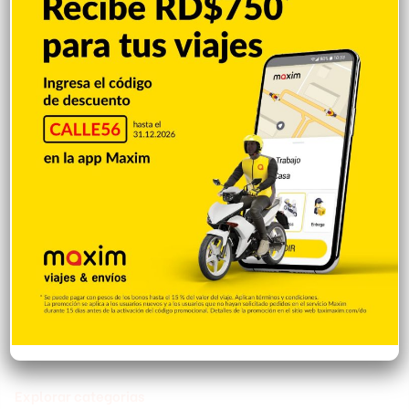
Incautan 303 paquetes de cocaína
ocultas en el piso de contenedor en Puerto
Caucedo
Hace 5 horas
Condenan dominicano a 14 años de
prisión por narcotráfico en Nueva York
Hace 5 horas
Galilea Montijo sobre críticas a su rostro:
«Me están tratando como si tuviera una
parálisis»
Hace 5 horas
Explorar categorias