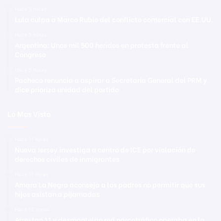
Hace 5 horas
Lula culpa a Marco Rubio del conflicto comercial con EE.UU.
Hace 5 horas
Argentina: Unos mil 500 heridos en protesta frente al
Congreso
Hace 5 horas
Pacheco renuncia a aspirar a Secretaría General del PRM y
dice prioriza unidad del partido
Lo Mas Visto
Hace 11 horas
Nueva Jersey investiga a centro de ICE por violación de
derechos civiles de inmigrantes
Hace 11 horas
Amara La Negra aconseja a los padres no permitir que sus
hijos asistan a pijamadas
Hace 12 horas
Arrestan 11 y desmantelan red narcotráfico operaba en la