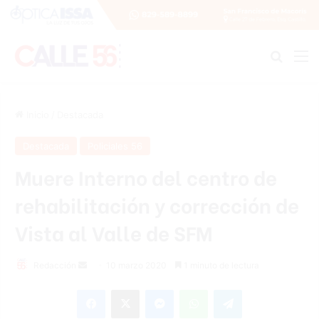
Buscar
M
Inicio
/
Destacada
Destacada
Policiales 56
Muere Interno del centro de
rehabilitación y corrección de
Vista al Valle de SFM
Redacción
S
10 marzo 2020
1 minuto de lectura
e
Facebook
X
Messenger
WhatsApp
Telegram
n
d