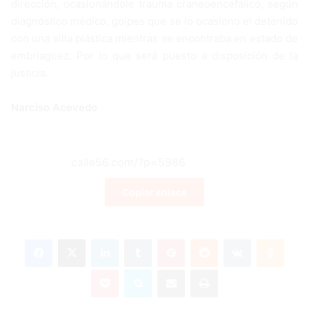
dirección, ocasionándole trauma craneoencefálico, según
diagnóstico médico, golpes que se lo ocasiono el detenido
con una silla plástica mientras se encontraba en estado de
embriaguez. Por lo que será puesto a disposición de la
justicia.
Narciso Acevedo
Copiar enlace
Facebook
X
LinkedIn
Tumblr
Pinterest
Reddit
VKontakte
Odnoklassniki
Pocket
Skype
Compartir por correo electrónico
Imprimir