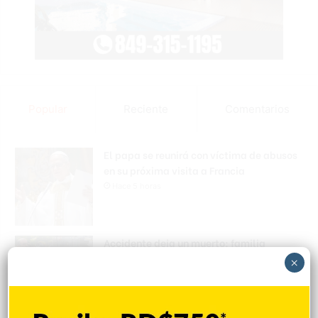
Popular
Reciente
Comentarios
El papa se reunirá con víctima de abusos
en su próxima visita a Francia
Hace 5 horas
Accidente deja un muerto; familia
cuestiona la detención del presunto
×
implicado
Hace 5 horas