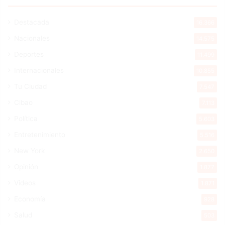
Destacada
16.366
Nacionales
14.575
Deportes
11.499
Internacionales
10.855
Tu Ciudad
7.547
Cibao
7.113
Política
5.603
Entretenimiento
5.516
New York
2.650
Opinión
1.877
Videos
1.871
Economía
928
Salud
503