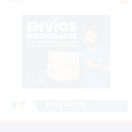
Gente056
4