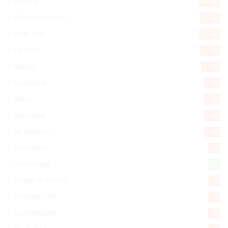
Política
5.602
Entretenimiento
5.514
New York
2.649
Opinión
1.877
Videos
1.871
Economía
928
Salud
503
Saludable
367
Mi Espacio
280
Encuestas
97
Tecnologia
65
Desde la matica
60
Policiales 56
55
Curiosidades
15