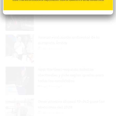
EEUU: Trump asegura que guerra con Irán
terminará muy pronto
Hace 2 minutos
Avanza evaluación ambiental de la
autopista Ámbar
Hace 5 minutos
Abel Martínez respalda debates
electorales y pide reglas iguales para
todos los candidatos
Hace 8 minutos
Omar plantea alianza FP-PLD para las
elecciones del 2028
Hace 10 minutos