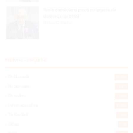
Rusia condiciona paz a no ingreso de
Ucrania a la OTAN
Hace 12 minutos
Explorar categorias
Destacada
16.366
Nacionales
14.571
Deportes
11.498
Internacionales
10.850
Tu Ciudad
7.546
Cibao
7.113