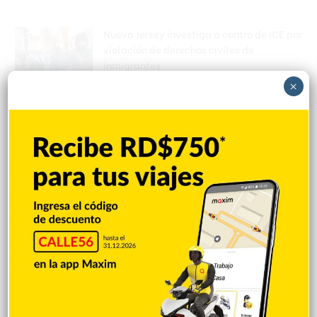
Nueva Jersey investiga a centro de ICE por
violación de derechos civiles de
inmigrantes
Hace 3 horas
×
Amara La Negra aconseja a los padres no
permitir que sus hijos asistan a
pijamadas
Hace 3 horas
Arrestan 11 y desmantelan red
narcotráfico operaba en la RD
Hace 3 horas
Muerte de Niño Castillo enlutece
sociedad francomacorisana