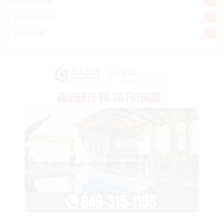
Policiales 56
55
Curiosidades
15
Gente056
4