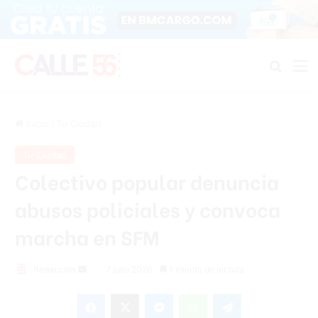
Buscar
M
Inicio
/
Tu Ciudad
Tu Ciudad
Colectivo popular denuncia
abusos policiales y convoca
marcha en SFM
Send
Redacción
7 julio 2026
1 minuto de lectura
an
Facebook
X
Messenger
WhatsApp
Telegram
email