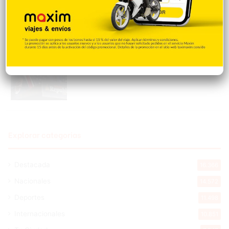
Hace 3 horas
EEUU: Trump asegura que guerra con Irán
terminará muy pronto
Hace 3 horas
Explorar categorias
Destacada
16.366
Nacionales
14.572
Deportes
11.498
Internacionales
10.851