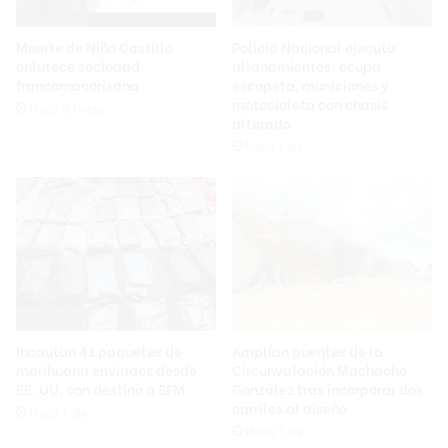
Muerte de Niño Castillo
Policía Nacional ejecuta
enlutece sociedad
allanamientos; ocupa
francomacorisana
escopeta, municiones y
motocicleta con chasis
Hace 3 horas
alterado
Hace 1 día
Incautan 41 paquetes de
Amplían puentes de la
marihuana enviados desde
Circunvalación Machacho
EE. UU. con destino a SFM
González tras incorporar dos
carriles al diseño
Hace 1 día
Hace 1 día