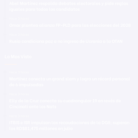
Abel Martínez respalda debates electorales y pide reglas
iguales para todos los candidatos
Hace 3 horas
Omar plantea alianza FP-PLD para las elecciones del 2028
Hace 3 horas
Rusia condiciona paz a no ingreso de Ucrania a la OTAN
Lo Mas Visto
Hace 3 horas
Martínez conecta un grand slam y logra un récord personal
de 6 impulsadas
Hace 3 horas
Elly de la Cruz conecta su cuadrangular 19 en revés de
Cincinati ante los Nats
Hace 3 horas
ITBIS e ISR impulsan las recaudaciones de la DGII; superan
los RD$81,475 millones en julio