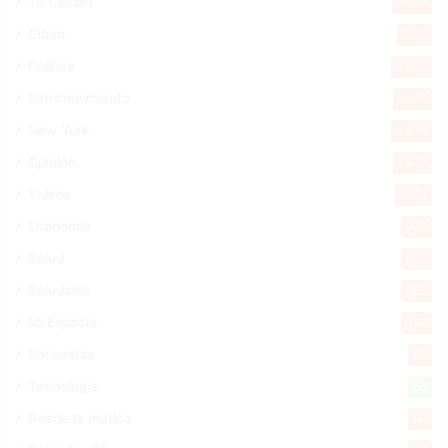
Tu Ciudad
7.547
Cibao
7.113
Política
5.602
Entretenimiento
5.515
New York
2.649
Opinión
1.877
Videos
1.871
Economía
928
Salud
503
Saludable
367
Mi Espacio
280
Encuestas
97
Tecnologia
65
Desde la matica
60